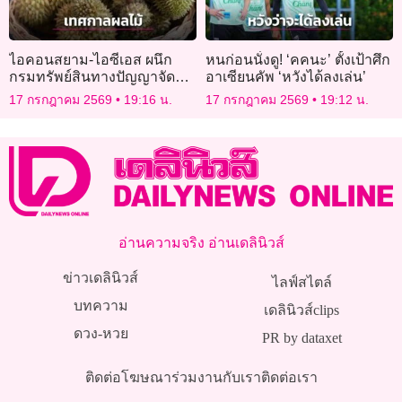
ไอคอนสยาม-ไอซีเอส ผนึก
หนก่อนนั่งดู! ‘คคนะ’ ตั้งเป้าศึก
กรมทรัพย์สินทางปัญญาจัด
อาเซียนคัพ ‘หวังได้ลงเล่น’
“เทศกาลผลไม้ GI”
17 กรกฎาคม 2569
19:16 น.
17 กรกฎาคม 2569
19:12 น.
อ่านความจริง อ่านเดลินิวส์
ข่าวเดลินิวส์
ไลฟ์สไตล์
บทความ
เดลินิวส์clips
ดวง-หวย
PR by dataxet
ติดต่อโฆษณา
ร่วมงานกับเรา
ติดต่อเรา