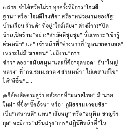
6 ฝ่าย  จำได้หรือไม่ว่า ทุกครั้งที่มีการ”
โจมตี
ฐาน”
 หรือ”
โจมตีโรงพัก”
 หรือ”
หน่วยงานของรัฐ
” 
บ้านเรือน ร้านค้า ที่อยู่”
ใกล้เคียง
” ต่างมีการ
”ปิด
บ้าน,ปิดร้าน
”อย่าง
”สามัคคีชุมชุม
” นั่นเพราะ
”เข้ารู้
ล่วงหน้า”
 แต่” 
เจ้าหน้าที่
”ต่างหากที่”
หูหนวกตาบอด
” 
เพราะไม่มี
”มวลชน”
 ไม่มีงาน”
การ
ข่าว”
 คอย”
สนับสนุน
”และนี้คือ
”จุดบอด
” อัน”
ใหญ่
หลวง
” ที่”
กอ.รมน.ภาค 4 ส่วนหน้า
” ไม่เคย
”แก้ไข
” 
ให้
”ดีขึ้น
”…..
@ก็ต้องติดตามดูว่า หลังจากที่”
มหาดไทย”
 มี
”นาย
ใหม่
” ที่ชื่อ
”บิ๊กอ้วน
” หรือ” 
ภูมิธรรม เวชยชัย
” 
เป็น
”เสนาบดี
” แทน
” เสี่ยหนู”
 หรือ”
อนุทิน ชาญวีร
กุล
” จะมีการ”
ปรับปรุง
”การ”
ปฏิบัติหน้าที่
”ใน