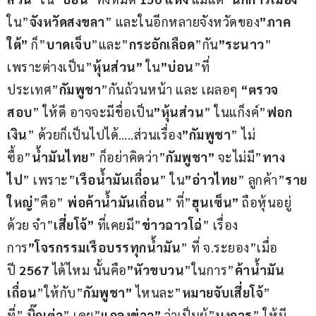
ใน”
จังหวัดสงขลา
” และในอีกหลายจังหวัดของ
”ภาค
ใต้”
 ก็”
บาดเจ็บ
”และ”
กระอักเลือด
”กัน
”ระนาว
” 
เพราะต่างเป็น”
หุ้นส่วน”
 ใน
”บ่อน
”ที่
ประเทศ”
กัมพูชา
”กันถ้วนหน้า และ เผลอๆ 
“ตรวจ
สอบ
” ให้ดี อาจจะมีชื่อเป็น
”หุ้นส่วน
” ในแก็งค์”
ฟอก
เงิน
” ด้วยก็เป็นไปได้…..ส่วนเรื่อง
”กัมพูชา
” ไม่
ซื้อ”
น้ำมันไทย
” ก็อย่าคิดว่า”
กัมพูชา”
 จะไม่มี”
ทาง
ไป
” เพราะ”
เรือน้ำมันเถื่อน
” ใน
”อ่าวไทย
” ลูกค้า”
ราย
ใหญ่
”คือ” 
พ่อค้าน้ำมันเถื่อน
” ที่”
ฮุนเซ็น”
 ถือหุ้นอยู่
ด้วย จำ”
เสี่ยโจ้”
 ที่เคยมี”
ข่าวฉาวโฉ่
” เรื่อง
การ
”โจรกรรมเรือบรรทุกน้ำมัน
” ที่ จ.ระยอง”เมื่อ
ปี 
2567 
ได้ไหม นั้นคือ
”หัวขบวน
”ในการ”
ค้าน้ำมัน
เถื่อน
”ให้กับ”
กัมพูชา”
 ไหนละ”
หมายจับเสี่ยโจ้
” 
ที่” 
บิ๊กเต่า
” เคย”
แถลงข่าว”
 ว่าเป็นผู้”
บงการ
” ให้มี