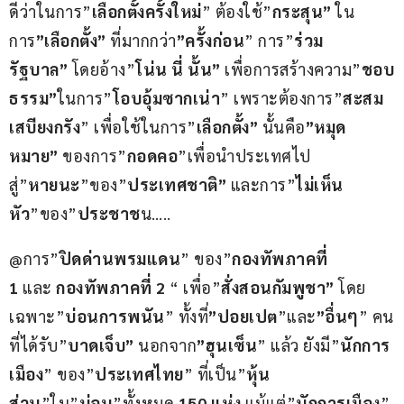
ดีว่าในการ”
เลือกตั้งครั้งใหม่
” ต้องใช้”
กระสุน”
 ใน
การ
”เลือกตั้ง”
 ที่มากกว่า
”ครั้งก่อน
” การ”
ร่วม
รัฐบาล”
 โดยอ้าง”
โน่น นี่ นั้น”
 เพื่อการสร้างความ”
ชอบ
ธรรม”
ในการ”
โอบอุ้มซากเน่า
” เพราะต้องการ”
สะสม
เสบียงกรัง
” เพื่อใช้ในการ”
เลือกตั้ง”
 นั้นคือ
”หมุด
หมาย”
 ของการ”
กอดคอ
”เพื่อนำประเทศไป
สู่”
หายนะ
”ของ”
ประเทศชาติ”
 และการ”
ไม่เห็น
หัว
”ของ”
ประชาช
น…..
@การ”
ปิดด่านพรมแดน
” ของ”
กองทัพภาคที่ 
1
 และ 
กองทัพภาคที่ 2
 “ เพื่อ”
สั่งสอนกัมพูชา”
 โดย
เฉพาะ”
บ่อนการพนัน
” ทั้งที่
”ปอยเปต
”และ
”อื่นๆ
” คน
ที่ได้รับ”
บาดเจ็บ”
 นอกจาก
”ฮุนเซ็น
” แล้ว ยังมี”
นักการ
เมือง
” ของ”
ประเทศไทย
” ที่เป็น”
หุ้น
ส่วน
”ใน”
บ่อน
”ทั้งหมด 
150 แห่ง
 แม้แต่”
นักการเมือง
” 