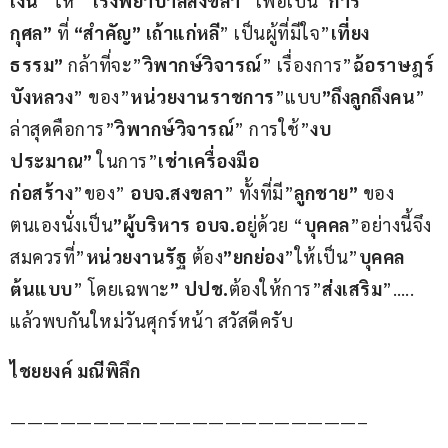
เงิน
” ให้” 
โรงพยาบาลสงขลา
” เพื่อเป็น”
การ
กุศล”
 ที่ 
“สำคัญ” เถ้าแก่หลี
” เป็นผู้ที่มีใจ”
เที่ยง
ธรรม”
 กล้าที่จะ”
วิพากษ์วิจารณ์
” เรื่องการ”
ฉ้อราษฎร์
บังหลวง
” ของ”
หน่วยงานราชการ
”แบบ
”ถึงลูกถึงคน
” 
ล่าสุดคือการ”
วิพากษ์วิจารณ์
” การใช้”
งบ
ประมาณ”
 ในการ”
เช่าเครื่องมือ
ก่อสร้าง
”ของ” 
อบจ.สงขลา
” ทั้งที่มี”
ลูกชาย”
 ของ
ตนเองนั่งเป็น
”ผู้บริหาร อบจ.อ
ยู่ด้วย “
บุคคล
”อย่างนี้จึง
สมควรที่”
หน่วยงานรัฐ
 ต้อง
”ยกย่อง
”ให้เป็น”
บุคคล
ต้นแบบ
” โดยเฉพาะ
” ปปช.
ต้องให้การ”
ส่งเสริม
”….. 
แล้วพบกันใหม่วันศุกร์หน้า สวัสดีครับ
ไชยยงค์ มณีพิลึก
—————————————————————–