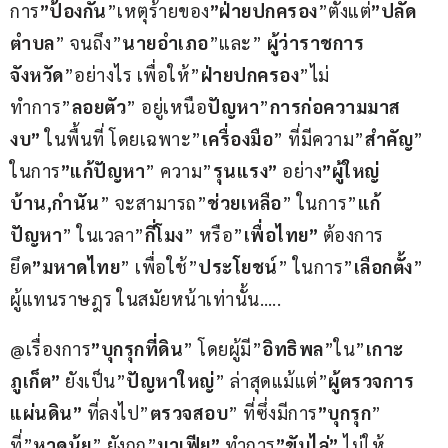
การ
”ป้องกัน
”เหตุร้ายของ
”ฝ่ายปกครอง
”ตั้งแต่
”ปลัด
ตำบล
” จนถึง”
นายอำเภอ
”และ” 
ผู้ว่าราชการ
จังหวัด
”อย่างไร เพื่อให้”
ฝ่ายปกครอง
”ไม่
ทำการ”
ลอยตัว
” อยู่เหนือ
ปัญหา
”
การก่อความมาส
งบ”
 ในพื้นที่ โดยเฉพาะ”
เครื่องมือ
” ที่มีความ”
สำคัญ
” 
ในการ
”แก้ปัญหา
” ความ”
รุนแรง”
 อย่าง
”ผู้ใหญ่
บ้าน,กำนัน
” จะสามารถ”
ช่วยเหลือ
” ในการ”
แก้
ปัญหา
” ในเวลา”
กี่โมง
” หรือ”
เพื่อไทย”
 ต้องการ
ยึด
”มหาดไทย
” เพื่อใช้”
ประโยชน์
” ในการ”
เลือกตั้ง
” 
ผู้แทนราษฎร ในสมัยหน้าเท่านั้น…..
@เรื่องการ
”บุกรุกที่ดิน
” โดยผู้มี”
อิทธิพล
”ใน”
เกาะ
ภูเก็ต”
 ยังเป็น”
ปัญหาใหญ่
” ล่าสุดแม้แต่”
ผู้ตรวจการ
แผ่นดิน”
 ที่ลงไป”
ตรวจสอบ
” ที่ซึ่งมีการ
”บุกรุก
” 
ที่”
หาดนุ้ย
” ยังถูก”
มาเฟีย”
 ทำการ
”ขับไล่”
 ไม่ให้