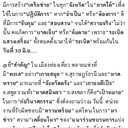
มีการสร้าง
”เครือข่าย
” ในทุก”
จังหวัด
”ใน”
ภาคใต้”
 เพื่อ
ใช้ในการ
”ปฏิบัติการ
” หาก
”จำเป็น
” หรือ”
ต้องการ
” ดี
ที่มีการ
”จับกุม
” และ”
สอบสวน
” จนได้
”ความจริง
”ไม่ว่า
นั้น คงเกิดการ”
บาดเจ็บ”
 หรือ”
ล้มตาย
” เพราะ”
ระเบิด
แสวงเครื่อง
” ทั้งหมดตั้งเวลาให้”
ระเบิด
”พร้อมกันใน
วันที่ 30 มิ.ย
…… 
@ที่
”สำคัญ”
 ใน เมืองท่องเที่ยว หลายแห่งที่
มี”
ทะเล”
 อย่าง
”เกาะสมุย
 “ จ.สุราษฎร์ธานี และ”
หาด
ทราย”
 มากมายที่ 
“จังหวัดตรัง
” และ”
เกาะหลีเป๊ะ
” 
จ.สตูล รวมทั่ง”
หาดสมิหลา
 “ จ.สงขลา ก็คือ
”เป้าหมาย
” 
ในการ”
ก่อวินาศกรรม
” ซึ่งต้องถามว่า ณ วันนี้  หน่วย
งานที่รับผิดชอบมี”
ความพร้อม
” แค่ไหน ในการ”
หา
ข่าว
” ความ”
เคลื่อนไหว”
 ของ”
แนวร่วมขบวนการ
แบ่ง