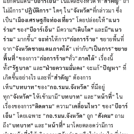
แยกดินแดน
”บีอาร์เอ็น”
 ในแต่ละจังหวัด ที่”
สำคัญ
” ถ้า
ไม่มีการ”
ปฏิบัติการ
” ใดๆ ใน”
จังหวัด”
ที่กล่าวมา ซึ่ง
เป็น”
เมืองเศรษฐกิจท่องเที่ยว
” โดยปล่อยให้”
แนว
ร่วม”
 ของ
”บีอาร์เอ็น
” มีความ
”เติบโต”
 และมี
”แนว
ร่วม
” มากขึ้น” 
จะทำ
ให้การ
”ก่อการร้าย
” ขยายพื้นที่
จาก”
จังหวัดชายแดนภาคใต้
” เท่ากับ
”เป็นการ
”
ขยาย
พื้นที่
”ของการ”
ก่อการร้าย”
ทั่ว”
ภาคใต้
” เรื่องนี้
ทั้ง
”รัฐบาล
” และ
”ฝ่ายความมั่นคง
” จะแก้”
ปัญหา
” ที่
เกิดขึ้นอย่างไร และที่”
สำคัญ
” ต้องการ
เห็น
”บทบาท
”ของ”
กอ.รมน.จังหวัด
” ที่มีอยู่
ทุก”
จังหวัด”
 ให้เข้ามามี”
บทบาท
” และ”
หน้าที่
” ใน
เรื่องของการ
”ติดตาม
” ความ”
เคลื่อนไหว
” ของ”
บีอาร์
เอ็น
” โดยเฉพาะ ”
กอ.รมน.จังหวัด
” ถูก “
สังคม”
 ถาม
ถึง”
บทบาท”
 และ”
หน้าที่”
 มาโดยตลอดว่ามีการ