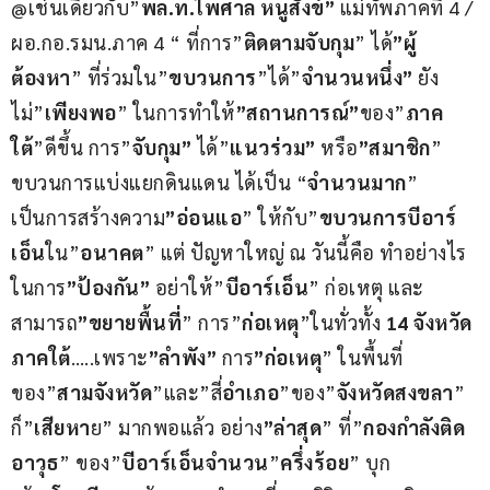
@เช่นเดียวกับ”
พล.ท.ไพศาล หนูสังข์”
 แม่ทัพภาคที่ 4 / 
ผอ.กอ.รมน.ภาค 4 “ ที่การ”
ติดตามจับกุม
” ได้
”ผู้
ต้องหา
” ที่ร่วมใน”
ขบวนการ
”ได้”
จำนวนหนึ่ง”
 ยัง
ไม่”
เพียงพอ
” ในการทำให้
”สถานการณ์”
ของ”
ภาค
ใต้
”ดีขึ้น การ”
จับกุม”
 ได้”
แนวร่วม”
 หรือ
”สมาชิก
” 
ขบวนการแบ่งแยกดินแดน ได้เป็น “
จำนวนมาก
” 
เป็นการสร้างความ
”อ่อนแอ
” ให้กับ”
ขบวนการบีอาร์
เอ็น
ใน”
อนาคต
” แต่ ปัญหาใหญ่ ณ วันนี้คือ ทำอย่างไร
ในการ
”ป้องกัน”
 อย่าให้”
บีอาร์เอ็น
” ก่อเหตุ และ
สามารถ
”ขยายพื้นที่
” การ”
ก่อเหตุ
”ในทั่วทั้ง 
14 จังหวัด
ภาคใต้
…..เพราะ
”ลำพัง”
 การ
”ก่อเหตุ
” ในพื้นที่
ของ”
สามจังหวัด
”และ”สี่
อำเภอ
”ของ”
จังหวัดสงขลา
” 
ก็”
เสียหา
ย” มากพอแล้ว อย่าง
”ล่าสุด
” ที่”
กองกำลังติด
อาวุธ
” ของ”
บีอาร์เอ็นจำนวน
”
ครึ่งร้อย
” บุก