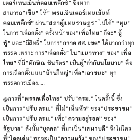
เตอร์เทนเม้นท์คอมเพล็กซ์
” ซึ่งหาก 
สามารถ”
เข็น”
 ให้” 
พรบ.อินเตอร์เทนเม้นท์
คอมเพล็กซ์”
 ผ่าน”
สภาผู้แทนราษฎร
” ไปได้” 
“ทุน
” 
ในการ”
เลือกตั้ง
” ครั้งหน้าของ”
เพื่อไทย
” ก็จะ
” อู้
ฟู่”
 และ”มีสิทธิ์” ในการ”
กวาด สส. เขต”
 ได้มากกว่าทุก
พรรค เพราะ การ
”เลือกตั่ง
” ใน”
แนวทาง
” ของ” 
เพื่อ
ไทย”
 ที่มี”
ทักษิณ ชินวัตร
” เป็นผู้
”กำกับนโยบาย
” คือ
การเลือกตั้งแบบ”
บ้านใหญ่
”เพื่อ
”เอาชนะ
” ทุก
พรรคการเมือง…..
@การที่”
พรรคเพื่อไทย
” ปรับ”
ครม.
” ในครั้งนี้ ซึ่ง
เป็นการ”
ปรับ ครม.
” ที่ไม่”
เห็นหัว”
 ของ”
ประชาชน
” 
เป็นการ”
ปรับ ครม
.” เพื่อ”
ความอยู่รอด”
 ของ
” 
รัฐบาล
” ดังนั้น
”บุคคล
” ที่มาเป็น
”เสนาบดี
” จึงไม่ใคร
ที่
”โดดเด่น
”พอจะเป็น”
ความหวัง
” ของ
”ประชาชน
” 