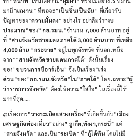
ทำ”
หน้าที่
”ให้เกิดความ
”คุ้มค่า
” หรือไม่อย่างไร ที่ผ่าน
มามี”
ผลงาน
” ที่พอจะ”
เป็นชิ้นเป็นอัน
” ที่เกี่ยวกับ
ปัญหาของ”
ความมั่นคง
” อย่างไร อย่าลืมว่า
”งบ
ประมาณ
”ของ
” กอ.รมน.
”จำนวน 
7,000
 ล้านบาท อยู่
ที่ “
สามจังหวัดชายแดนภาคใต้ 3,000 ล้าน
บาท ที่
เหลือ 
4,000 ล้าน
 “
กระจาย
” อยู่ในทุกจังหวัด ที่นอกเหนือ
จาก””
สามจังหวัดชายแดนภาคใต้
” ดังนั้นเรื่อง
ของ”
ขบวนการบีอาร์เอ็น
” จึงเป็นเรื่อง”
เร่ง
ด่วน
”ของ”
กอ.รมน.จังหวัด
”ใน
”ภาคใต้
” โดยเฉพาะ
”ผู้
ว่าราชการจังหวัด
” ต้องให้ความ”
ใส่ใจ”
 ในเรื่องนี้ให้
มากที่สุด…..
@เรื่องการ
”วางระเบิดแสวงเครื่อง
”ที่เกิดขึ้นกับ”
เมือง
เศรษฐกิจท่องเที่ยว
”อย่าง
” ภูเก็ต,พังงา,กระบี่
” แค่ 
“
สามจังหวัด
” และเป็น”
ระเบิด
” ที่”
กู้ได้ทัน
 โดยไม่มี