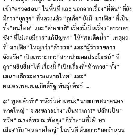
เข้า
”ตรวจสอบ
” ในพื้นที่ และ นอกจากเรื่อง”
ที่ดิน”
 ที่ยัง
มีการ
”บุกรุก
” ที่หลวงแล้ว 
“ภูเก็ต”
 ยังมี”
มาเฟีย”
 ที่เป็น
ทั้ง”
คนไทย
” และ”
ต่างชาติ”
 เรื่องนี้เป็นเรื่อง”
คาราคา
ซัง”
 ที่ไม่เคยมีการ
”แก้ปัญหา
” ให้
”สะเด็ดน้ำ
”  เหตุผล
ที่”
มาเฟีย”
 ใหญ่กว่า”
ตำรวจ”
 และ
”ผู้ว่าราชการ
จังหวัด
” เป็นเพราะการ”
สวาปามผลประโยชน์
” ที่
ถูก”
หยิบยื่น
”ให้ เรื่องนี้ ก็เป็นเรื่องที่
”ท้าทาย
” ทั้ง
” 
เสนาบดีกระทรวงมหาดไทย
” และ
” 
ผบ.ตร.พล.ต.อ.กิตติ์รัฐ พันธุ์เพ็ชร์
 …..
@”
พูดแล้วทำ” 
หลังรับตำแหน่ง”
นายกเทศบาลนคร
หาดใหญ่
 “ จ.สงขลาอย่าง”เป็นทางการ
” ปลัดแป้น
” 
หรือ
” ณรงค์พร ณ พัทลุง
” ก็ทำตามที่ได้”
หา
เสียง”
กับ”
คนหาดใหญ่
” ในทันที ด้วยการ
”ลดจำนวน