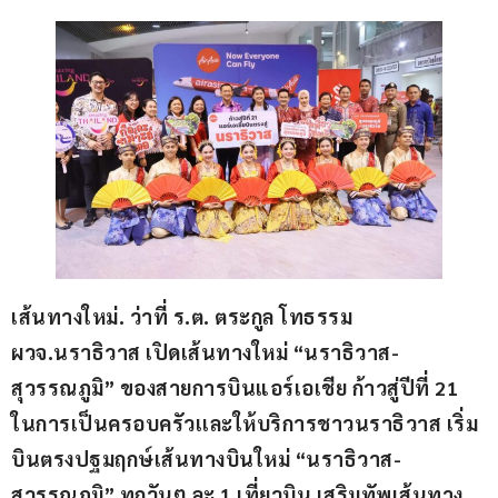
เส้นทางใหม่. ว่าที่ ร.ต. ตระกูล โทธรรม 
ผวจ.นราธิวาส เปิดเส้นทางใหม่ “นราธิวาส-
สุวรรณภูมิ” ของสายการบินแอร์เอเชีย ก้าวสู่ปีที่ 21 
ในการเป็นครอบครัวเเละให้บริการชาวนราธิวาส เริ่ม
บินตรงปฐมฤกษ์เส้นทางบินใหม่ “นราธิวาส-
สุวรรณภูมิ” ทุกวันๆ ละ 1 เที่ยวบิน เสริมทัพเส้นทาง 