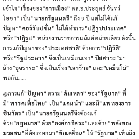
เข้าใจ”
เรื่อง
ของ”
การเมือง”
 พล.อ.ประยุทธ์ จันทร์
โอชา” เป็น”
นายกรัฐมนตรี
” ถึง 9 ปี แต่ไม่ได้แก้
ปัญหา”
คอร์รับปชั่น”
 ไม่ได้ทำการ”
ปฏิรูปประเทศ
” 
หรือ”
ปฏิรูป
” หน่วยงานราชการแม้แต่หน่วยเดียว ดังนั้น
การแก้ปัญหาของ”
ประเทศชาติ
”ด้วยการ
”ปฏิวัติ
” 
หรือ
”รัฐประหาร”
 จึงเป็นเหมือนเอา
” ปัสสาวะ
”มา
ล้าง”
อุจราระ
” ซึ่งเป็นเรื่อง
”เลวร้าย
” และ
”เหม็นโฉ่
” 
พอกัน……
@การแก้”
ปัญหา”
 ความ”
ล้มเหลว”
 ของ”
รัฐบาล”
 ที่
มี”
พรรคเพื่อไทย
” เป็น”
แกนนำ”
 และมี”
แพทองธาร 
ชินวัตร”
 เป็น”
นายกรัฐมนตรี
จึงต้องแก้
ด้วย”
กฎหมาย”
 ด้วย”
องค์กรอิสระ
”และด้วย”
พลังของ
มวลชน
”ที่ต้องออกมา”
ขับเคลื่อน”
 ให้”
รัฐบาล
” เห็นถึง