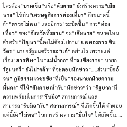
ใครต้อง”
บาดเจ็บ”
หรือ”
ล้มตาย
” ยังสร้างความ
”เสีย
หาย
” ให้กับ
”เศรษฐกิจการท่องเที่ยว
” ถึงขนาดนี้ 
ถ้า”
ตรวจไม่พบ
” และมีการ”
ระบิดขึ้น
” การ
”ท่อง
เที่ยว
” ของ”
จังหวัดทั้งสาม
” จะ”
เสียหาย
” ขนาดไหน 
สำหรับ”
ปัญหา
”นี้คงไม่ต้องไปถาม”
แพทองธาร ชิน
วัตร
” นายกรัฐมนตรีว่า
จะ”แก้
” อย่างไร เพราะแค่
เรื่อง”
สารพิษ”
 ใน”
แม่น้ำกก”
 ที่”
จ.เชียงราย
” นายก
รัฐมนตรี” 
ยังไม่”กล้า”
 ที่จะตอบ
นักข่าว
”…..ส่วน
”บิ๊กอ้
วน” ภูมิธรรม เวชยชัย
”ที่เป็น”
รองนายกฝ่ายความ
มั่นคง
” ที่ให้
”สัมภาษณ์
”กับ”
นักข่าว”
ว่า “
รัฐบาล
”มี
ความพร้อมในการ
”รับมือ”
 สถานการณ์ และ
สามารถ”
รับมือ
”กับ” 
สถานการณ์
” ที่เกิดขึ้นได้ คำตอบ
แค่นี้ยัง”
ไม่พอ”
 ในการสร้างความ”
มั่นใจ
” ให้เกิดขึ้น…..