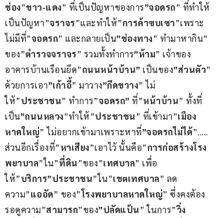
ช่อง
”
ขาว-แดง
” ที่เป็นปัญหาของการ
”จอดรถ
” ที่ทำให้
เป็นปัญหา”
จราจร
”และทำให้”
การค้าซบเซา
”เพราะ
ไม่มีที่”
จอดรถ
” และกลายเป็น
”ช่องทาง
” ทำมาหากิน” 
ของ”
ตำรวจจราจร
” รวมทั้งทำการ
”ห้าม
” เจ้าของ
อาคารบ้านเรือนยึด”
ถนนหน้าบ้าน”
 เป็นของ
”ส่วนตัว
” 
ด้วยการเอา
”เก้าอี้
” มาวาง
”กีดขวาง
” ไม่
ให้”
ประชาชน
” ทำการ”
จอดรถ”
 ที่”
หน้าบ้าน
” ทั้งที่
เป็น
”ถนนหลวง
”ทำให้”
ประชาชน
” ที่เข้ามา”
เมือง
หาดใหญ่
” ไม่อยากเข้ามาเพราะหาที่
”จอดรถไม่ได้
”….. 
ส่วนอีกเรื่องที่”
หาเสียง
”เอาไว้ นั้นคือ”
การก่อสร้างโรง
พยาบาล
”ใน”
ที่ดิน
”ของ”
เทศบาล
” เพื่อ
ให้”
บริการ”ประชาชน
”ใน”
เขตเทศบาล
” ลด
ความ”
แออัด
” ของ”
โรงพยาบาลหาดใหญ่
” ซึ่งคงต้อง
รอดูความ”
สามารถ
”ของ
”ปลัดแป้น
” ในการ”
วิ่ง