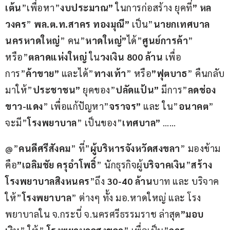
เต้น
”เพื่อหา”
งบประมาณ”
 ในการก่อสร้าง ยุคที่
” หล
วงคร
” 
พล.ต.ท.สาคร ทองมุณี”
 เป็น”
นายกเทศบาล
นครหาดใหญ่
” คน”
หาดใหญ่”
ได้”
ศูนย์การค้า
” 
หรือ”
ตลาดแห่งใหญ่
 ใน
วงเงิน 800 ล้าน
 เพื่อ
การ”
ค้าขาย”
 และได้”
ทางเท้า
” หรือ
”ฟุตบาธ
” คืนกลับ
มาให้”
ประชาชน”
 ยุคของ”
ปลัดแป้น”
 มีการ”
ลดช่อง 
ขาว-แดง
” เพื่อแก้ปัญหา”
จราจร”
 และ ใน”
อนาคต
” 
จะมี”
โรงพยาบาล
” เป็นของ”
เทศบาล”
 ……
@”
คนดีศรีสังคม
” ที่”
ผู้บริหารจังหวัดสงขลา
” มองข้าม 
คือ
”เฉลิมชัย ครุอำโพธิ์
” นักธุรกิจผู้
บริจาคเงิน
”
สร้าง
โรงพยาบาลสิงหนคร
”ถึง 
30-40 ล้าน
บาท และ บริจาค
ให้”
โรงพยาบาล
” ต่างๆ ทั้ง มอ.หาดใหญ่ และ โรง
พยาบาลใน จ.กระบี่ จ.นครศรีธรรมราช ล่าสุด
”มอบ