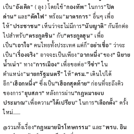
เป็น”
อังเคิล
” ( ลุง ) โดยใช้”
กองทัพ
” ในการ”
ปิด
ด่าน”
 และ
”ตัดไฟ
” พร้อม”
มาตรการ
” อื่นๆ เพื่อ
ให้”
ประชาชน”
 เห็นว่าจะไม่มีการ
”นับญาติ
” กันอีกต่อ
ไปสำหรับ
”ตระกูลชิน
” กับ
”ตระกูลฮุน
” เพื่อ
เป็น
”เอาใจ”
 คนไทยทั้งประเทศ แต่ก็”
อย่าเชื่อ
” ว่าจะ
เป็น”
เรื่องจริง
” อาจจะเป็นเพียง”
ฉากหนึ่ง
”ของ
” นิยาย
น้ำเน่า
” ทาง”
การเมือง”
 เพื่อขอต่อ”
วีซ่า”
 ใน
ตำแหน่ง”
นายกรัฐมนตรี
” ให้”
ครม.”
 เดินไปได้
อีก”
เฮือกหนึ่ง”
 ซึ่งเป็น
”เฮือกสุดท้าย”
 ก่อนที่จะถึงคิว
ของการ”
ยุบสภา”
 หลังการผ่าน
”กฎหมายงบ
ประมาณ
”เพื่อความ
”ได้เปรียบ
” ในการ
”เลือกตั้ง
” ครั้ง
ใหม่……
@รวมทั้งเรื่อง
”กฎหมายนิรโทษกรรม
” และ”
พรบ. อิน