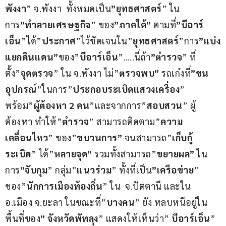
พังงา
” จ.พังงา  ทั้งหมดเป็น
”ยุทธศาสตร์
” ใน
การ
”ทำลายเศรษฐกิจ
” ของ
”ภาคใต้”
 ตามที่
”บีอาร์
เอ็น
”ได้”
ประกาศ
”ไว้ชัดเจนใน”
ยุทธศาสตร์
”การ
”แบ่ง
แยกดินแดน”
ของ”
บีอาร์เอ็น
”…..นี่ถ้า
”ตำรวจ
” ที่
ตั้ง”
จุดตรวจ
” ใน จ.พังงา ไม่”
ตรวจพบ”
 รถเก๋งที่
”ขน
อุปกรณ์
”ในการ”
ประกอบระเบิดแสวงเครื่อง
” 
พร้อม”
ผู้ต้องหา 2 คน
”และจากการ”
สอบสวน
” ผู้
ต้องหา ทำให้”
ตำรวจ
” สามารถติดตาม”
ความ
เคลื่อนไหว
” ของ”
ขบวนการ”
 จนสามารถ”
เก็บกู้
ระเบิด
” ได้”
หลายจุด”
 รวมทั้งสามารถ”
ขยายผล”
 ใน
การ
”จับกุม
” กลุ่ม”
แนวร่วม
” ทั้งที่เป็น
”เครือข่าย
” 
ของ”
นักการเมืองท้องถิ่น
” ใน  จ.ปัตตานี และใน 
อ.เมือง จ.ยะลา ในขณะที่”
บางคน
” ยัง หลบหนีอยู่ใน
พื้นที่ของ
” จังหวัดพัทลุง
” แสดงให้เห็นว่า” 
บีอาร์เอ็น
” 