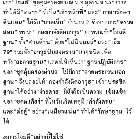
เข้า”
โจมตี
” ชุดคุ้มครองตำบล ที่ อ.สุคิริน จ.นราธิวาส 
ทำให้มี”
ทหาร
” ที่เป็น
”เจ้าหน้าที่
” และ
” อาสารักษา
ดินแดน
” ได้รับ
”บาดเจ็บ
” จำนวน 2  ซึ่งจากการ
”ตรวจ
สอบ
” พบว่า” 
กองกำลังติดอาวุธ” 
ยกพวกเข้า
”โจมตี
ฐาน
” ทั้ง”
สามด้าน
” ด้วย”
ไปป์บอมบ์”
 และ”
เอ็ม 
79”
 รวมทั้ง”
อาวุธปืนสงคราม
”นาๆชนิด เพื่อ
หวัง”
ละลายฐาน” 
แสดงให้เห็นว่า”
ฐานปฏิบัติการ
” 
ของ”
ชุดคุ้มครองตำบล
” ไม่มีการ”
ลาดตระเวนนอก
ฐาน
” จึงปล่อยให้”
กองกำลังติดอาวุธ
” เข้า”
ประชิด
ฐาน
”ได้อย่าง”
ง่ายดาย
” นี่ยังถือเป็นความ”
เข้มแข็ง
” 
ของ”
ชคต.เกียร์”
 ที่ในวันเกิดเหตุมี “
กำลังครบ
” 
และ”
ต่อสู้
” อย่าง”
เหนียวแน่น
” ทำให้
”รักษาฐาน
”ไว้
ได้ 
@การโจมตี”
อย่างนี้ไม่ใช่