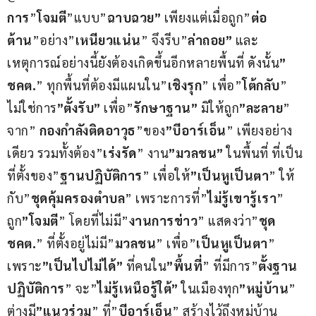
การ
”
โจมตี
”แบบ”
ฉาบฉวย”
 เพียงแต่เมื่อถูก”
ต่อ
ต้าน
”อย่าง”
เหนียวแน่น
” จึงรีบ”
ล่าถอย”
 และ 
เหตุการณ์อย่างนี้ยังต้องเกิดขึ้นอีกหลายพื้นที่ ดังนั้น
” 
ชคต.
” ทุกพื้นที่ต้องมีแผนใน”
เชิงรุก
” เพื่อ”
โต้กลับ
” 
ไม่ใช่การ
”ตั้งรับ”
 เพื่อ”
รักษาฐาน” 
มิให้ถูก
”ละลาย
” 
จาก” 
กองกำลังติดอาวุธ
”ของ
”บีอาร์เอ็น
” เพียงอย่าง
เดียว รวมทั้งต้อง”
เร่งรัด
” งาน
”มวลชน”
 ในพื้นที่ ที่เป็น
ที่ตั้งของ”
ฐานปฏิบัติการ
” เพื่อให้
”เป็นหูเป็นตา
” ให้
กับ”
ชุดคุ้มครองตำบล
” เพราะการที่”
ไม่รู้เขารู้เรา
” 
ถูก
”โจมตี
” โดยที่ไม่มี”
งานการข่าว
” แสดงว่า”
ชุด 
ชคต.
” ที่ตั้งอยู่ไม่มี”
มวลชน
” เพื่อ”
เป็นหูเป็นตา
” 
เพราะ
”เป็นไปไม่ได้”
 ที่คนใน
”พื้นที่
” ที่มีการ”
ตั้งฐาน
ปฏิบัติการ
” จะ”
ไม่รู้เหนือรู้ใต้”
 ในเมืองทุก
”หมู่บ้าน
” 
ต่างมี
”แนวร่วม
” ที่”
บีอาร์เอ็น
” สร้างไว้ถึงหมู่บ้าน 