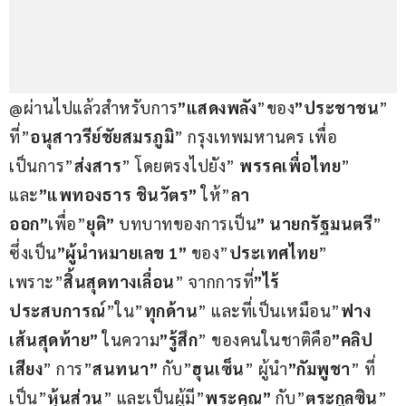
@ผ่านไปแล้วสำหรับการ
”แสดงพลัง
”ของ
”ประชาชน
” 
ที่”
อนุสาวรีย์ชัยสมรภูมิ
” กรุงเทพมหานคร เพื่อ
เป็นการ”
ส่งสาร
” โดยตรงไปยัง” 
พรรคเพื่อไทย
” 
และ
”แพทองธาร ชินวัตร”
 ให้”
ลา
ออก”
เพื่อ”
ยุติ”
 บทบาทของการเป็น
” นายกรัฐมนตรี
” 
ซึ่งเป็น
”ผู้นำหมายเลข 1”
 ของ”
ประเทศไทย
” 
เพราะ”
สิ้นสุดทางเลื่อน
” จากการที่
”ไร้
ประสบการณ์
”ใน”
ทุกด้าน
” และที่เป็นเหมือน”
ฟาง
เส้นสุดท้าย”
 ในความ
”รู้สึก
” ของคนในชาติคือ
”คลิป
เสียง
” การ”
สนทนา”
 กับ”
ฮุนเซ็น
” ผู้นำ
”กัมพูชา
” ที่
เป็น”
หุ้นส่วน
” และเป็นผู้มี”
พระคุณ”
 กับ”
ตระกูลซิน
” 