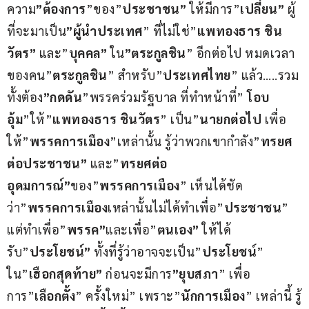
ความ
”ต้องการ
”ของ”
ประชาชน”
 ให้มีการ”
เปลี่ยน”
 ผู้
ที่จะมาเป็น
”ผู้นำประเทศ
” ที่ไม่ใช่”
แพทองธาร ชิน
วัตร”
 และ”
บุคคล”
 ใน
”ตระกูลชิน
” อีกต่อไป หมดเวลา
ของคน”
ตระกูลชิน
” สำหรับ”
ประเทศไทย
” แล้ว…..รวม
ทั้งต้อง
”กดดัน
”พรรคร่วมรัฐบาล ที่ทำหน้าที่” 
โอบ
อุ้ม
”ให้”
แพทองธาร ชินวัตร
” เป็น”
นายกต่อไป
 เพื่อ
ให้”
พรรคการเมือง
”เหล่านั้น รู้ว่าพวกเขากำลัง”
ทรยศ
ต่อประชาชน”
 และ”
ทรยศต่อ
อุดมการณ์”
ของ”
พรรคการเมือง
” เห็นได้ชัด
ว่า”
พรรคการเมือง
เหล่านั้นไม่ได้ทำเพื่อ”
ประชาชน
” 
แต่ทำเพื่อ”
พรรค”
และเพื่อ”
ตนเอง”
 ให้ได้
รับ”
ประโยชน์”
 ทั้งที่รู้ว่าอาจจะเป็น”
ประโยชน์
” 
ใน”
เฮือกสุดท้าย”
 ก่อนจะมีการ
”ยุบสภา
” เพื่อ
การ”
เลือกตั้ง
” ครั้งใหม่” เพราะ”
นักการเมือง
” เหล่านี้ รู้