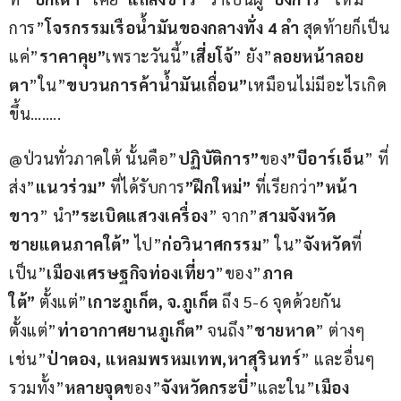
การ”
โจรกรรมเรือน้ำมันของกลางทั่ง 4 ลำ
 สุดท้ายก็เป็น
แค่”
ราคาคุย”
เพราะวันนี้”
เสี่ยโจ้
” ยัง”
ลอยหน้าลอย
ตา
”ใน”
ขบวนการค้าน้ำมันเถื่อน”
เหมือนไม่มีอะไรเกิด
ขึ้น……..
@ป่วนทั่วภาคใต้ นั้นคือ”
ปฏิบัติการ”
ของ
”บีอาร์เอ็น
” ที่
ส่ง”
แนวร่วม”
 ที่ได้รับการ
”ฝึกใหม่”
 ที่เรียกว่า
”หน้า
ขาว
” นำ
”ระเบิดแสวงเครื่อง
” จาก”
สามจังหวัด
ชายแดนภาคใต้”
 ไป”
ก่อวินาศกรรม
” ใน”
จังหวัด
ที่
เป็น”
เมืองเศรษฐกิจท่องเที่ยว
”ของ”
ภาค
ใต้”
 ตั้งแต่”
เกาะภูเก็ต, จ.ภูเก็ต
 ถึง 5-6 จุดด้วยกัน 
ตั้งแต่”
ท่าอากาศยานภูเก็ต”
 จนถึง”
ชายหาด
” ต่างๆ 
เช่น”
ป่าตอง, แหลมพรหมเทพ,หาสุรินทร์
” และอื่นๆ 
รวมทั้ง”
หลายจุด
ของ”
จังหวัดกระบี่
”และใน”
เมือง