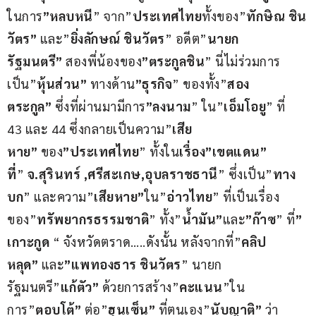
ในการ
”หลบหนี
” จาก”
ประเทศไทย
ทั้งของ”
ทักษิณ ชิน
วัตร”
 และ”
ยิ่งลักษณ์ ชินวัตร
” อดีต”
นายก
รัฐมนตรี”
 สองพี่น้องของ
”ตระกูลชิน
” นี่ไม่ร่วมการ
เป็น”
หุ้นส่วน”
 ทางด้าน
”ธุรกิจ
” ของทั้ง”
สอง
ตระกูล”
 ซึ่งที่ผ่านมามีการ
”ลงนาม
” ใน”
เอ็มโอยู
” ที่ 
43 และ 44 ซึ่งกลายเป็นความ”
เสีย
หาย”
 ของ
”ประเทศไทย
” ทั้งใน
เรื่อง”เขตแดน” 
ที่
” 
จ.สุรินทร์ ,ศรีสะเกษ,อุบลราชธานี
” ซึ่งเป็น”
ทาง
บก
” และความ”
เสียหาย”
ใน”
อ่าวไทย
” ที่เป็นเรื่อง
ของ”
ทรัพยากรธรรมชาติ
” ทั้ง”
น้ำมัน”
และ
”ก๊าซ
” ที่
” 
เกาะกูด
 “ จังหวัดตราด…..ดังนั้น หลังจากที่”
คลิป
หลุด” 
และ
”แพทองธาร ชินวัตร
” นายก
รัฐมนตรี”
แก้ตัว”
 ด้วยการสร้าง”
คะแนน
”ใน
การ”
ตอบโต้”
 ต่อ”
ฮุนเซ็น”
 ที่ตนเอง”
นับญาติ”
 ว่า