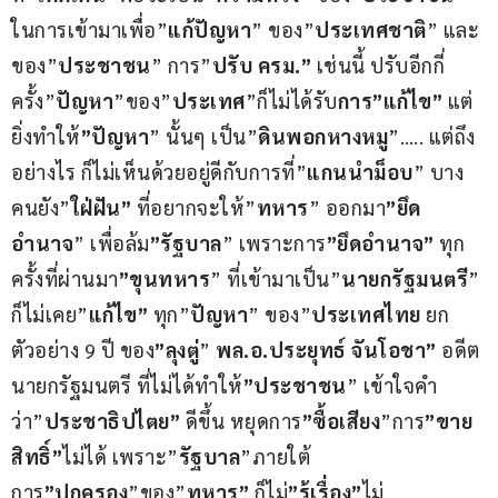
ในการเข้ามาเพื่อ”
แก้ปัญหา
” ของ”
ประเทศชาติ
” และ
ของ”
ประชาชน
” การ”
ปรับ ครม.”
 เช่นนี้ ปรับอีกกี่
ครั้ง”
ปัญหา
”ของ”
ประเทศ
”ก็ไม่ได้รับ
การ”แก้ไข”
 แต่
ยิ่งทำให้
”ปัญหา
” นั้นๆ เป็น”
ดินพอกหางหมู
”….. แต่ถึง
อย่างไร ก็ไม่เห็นด้วยอยู่ดีกับการที่”
แกนนำม็อบ
” บาง
คนยัง”
ใฝ่ฝัน”
 ที่อยากจะให้”
ทหาร
” ออกมา
”ยึด
อำนาจ
” เพื่อล้ม
”รัฐบาล
” เพราะการ
”ยึดอำนาจ”
 ทุก
ครั้งที่ผ่านมา
”ขุนทหาร
” ที่เข้ามาเป็น”
นายกรัฐมนตรี
” 
ก็ไม่เคย”
แก้ไข”
 ทุก”
ปัญหา
” ของ”
ประเทศไทย
 ยก
ตัวอย่าง 9 ปี ของ
”ลุงตู่
” 
พล.อ.ประยุทธ์ จันโอชา”
 อดีต
นายกรัฐมนตรี ที่ไม่ได้ทำให้
”ประชาชน
” เข้าใจคำ
ว่า”
ประชาธิปไตย”
 ดีขึ้น หยุดการ
”ซื้อเสียง
”การ
”ขาย
สิทธิ์”
ไม่ได้ เพราะ”
รัฐบาล
”ภายใต้
การ
”ปกครอง
”ของ”
ทหาร”
 ก็ไม่
”รู้เรื่อง”
ไม่