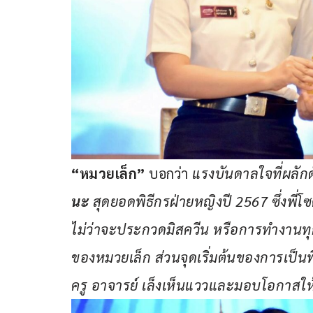
“หมวยเล็ก” 
บอกว่า 
แรงบันดาลใจที่ผลักดั
นะ
 สุดยอดพิธีกรฝ่ายหญิงปี 2567 ซึ่งพ
ไม่ว่าจะประกวดมิสควีน หรือการทำงานทุกอ
ของหมวยเล็ก ส่วนจุดเริ่มต้นของการเป็นพิธ
ครู อาจารย์ เล็งเห็นแววและมอบโอกาสให้ไ