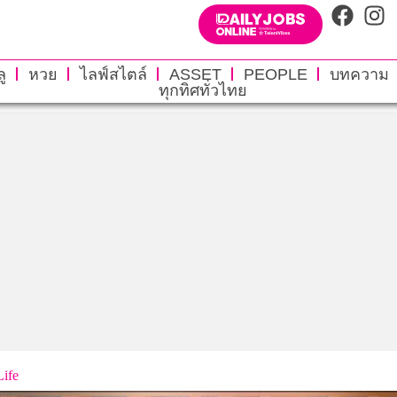
ู
หวย
ไลฟ์สไตล์
ASSET
PEOPLE
บทความ
ทุกทิศทั่วไทย
ife