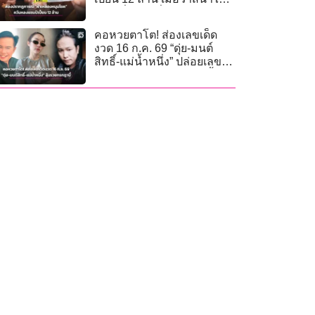
เลือกที่รักมักที่ชัง
คอหวยตาโต! ส่องเลขเด็ด
งวด 16 ก.ค. 69 “ดุ่ย-มนต์
สิทธิ์-แม่น้ำหนึ่ง” ปล่อยเลข
ชนฝา ลุ้นรวย16กรกฎานี้