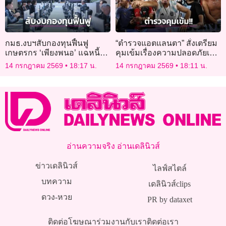
กมธ.งบฯสับกองทุนฟื้นฟู
“ตำรวจแอตแลนตา” สั่งเตรียม
เกษตรกร ‘เพียงพนอ’ แฉหนี้
คุมเข้มเรื่องความปลอดภัยเกม
ล่องหน 7 พันล้าน ‘ชาดา’ ซัด
“สิงโตคำราม ปะทะ ฟ้าขาว”
14 กรกฎาคม 2569
18:17 น.
14 กรกฎาคม 2569
18:11 น.
เอาเงินหนุนม็อบ
อ่านความจริง อ่านเดลินิวส์
ข่าวเดลินิวส์
ไลฟ์สไตล์
บทความ
เดลินิวส์clips
ดวง-หวย
PR by dataxet
ติดต่อโฆษณา
ร่วมงานกับเรา
ติดต่อเรา