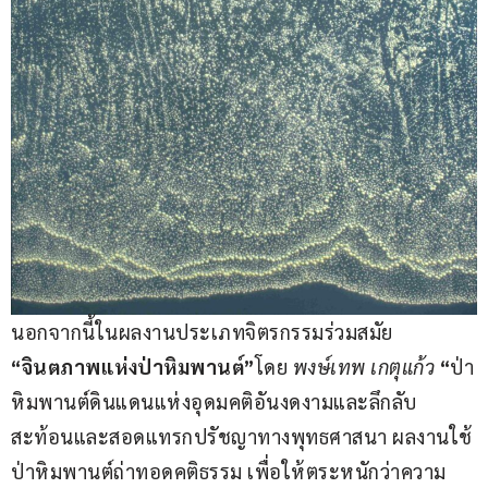
นอกจากนี้ในผลงานประเภทจิตรกรรมร่วมสมัย 
“จินตภาพแห่งป่าหิมพานต์”
โดย
 พงษ์เทพ เกตุแก้ว 
“
ป่า
หิมพานต์ดินแดนแห่งอุดมคติอันงดงามและลึกลับ 
สะท้อนและสอดแทรกปรัชญาทางพุทธศาสนา ผลงานใช้
ป่าหิมพานต์ถ่าทอดคติธรรม เพื่อให้ตระหนักว่าความ