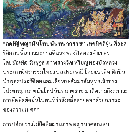
“ลดทิฐิพญานันโทปนันทนาคราช”
 เทคนิคสีฝุ่น สีอะค
ริลิคบนพื้นกาวมะขามดินสอพองปิดทองคำเปลว
โดย
บัณฑิต วันนุกูล
ภาพรางวัลเหรียญทองบัวหลวง
ประเภทจิตรกรรมไทยแบบประเพณี โดยแนวคิด ศิลปิน
นำพุทธประวัติตอนสมเด็จพระสัมมาสัมพุทธเจ้าทรง
โปรดพญานาคนันโทปนันทนาคราช มาตีความถึงสภาวะ
การยึดติดยึดมั่นในตนที่กำลังคลี่คลายออกด้วยสภาวะ
ของความเมตตา
การปล่อยวางไม่ยึดติดผ่านภาพพญานาคสองตน 