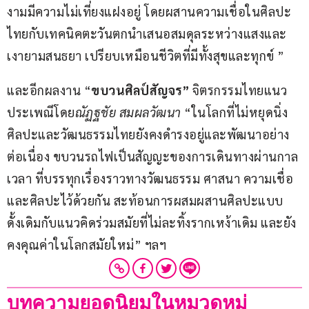
งามมีความไม่เที่ยงแฝงอยู่ โดยผสานความเชื่อในศิลปะ
ไทยกับเทคนิคตะวันตกนำเสนอสมดุลระหว่างแสงและ
เงายามสนธยา เปรียบเหมือนชีวิตที่มีทั้งสุขและทุกข์ ”
และอีกผลงาน “
ขบวนศิลป์สัญจร” 
จิตรกรรมไทยแนว
ประเพณีโดย
ณัฏฐชัย สมผลวัฒนา
 “ในโลกที่ไม่หยุดนิ่ง 
ศิลปะและวัฒนธรรมไทยยังคงดำรงอยู่และพัฒนาอย่าง
ต่อเนื่อง ขบวนรถไฟเป็นสัญญะของการเดินทางผ่านกาล
เวลา ที่บรรทุกเรื่องราวทางวัฒนธรรม ศาสนา ความเชื่อ 
และศิลปะไว้ด้วยกัน สะท้อนการผสมผสานศิลปะแบบ
ดั้งเดิมกับแนวคิดร่วมสมัยที่ไม่ละทิ้งรากเหง้าเดิม และยัง
คงคุณค่าในโลกสมัยใหม่” ฯลฯ  
บทความยอดนิยมในหมวดหมู่