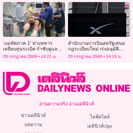
‘แม่ทัพภาค 1’ ห่วงทหาร
สำนักงานการบินสหรัฐเสนอ
เหยียบทุ่นระเบิด กำชับดูแล
กฎระเบียบใหม่ เร่งอนุมัติ
อย่างดีที่สุด
ภารกิจอวกาศเชิงพาณิชย์
29 กรกฎาคม 2569
14:21 น.
29 กรกฎาคม 2569
14:19 น.
อ่านความจริง อ่านเดลินิวส์
ข่าวเดลินิวส์
ไลฟ์สไตล์
บทความ
เดลินิวส์clips