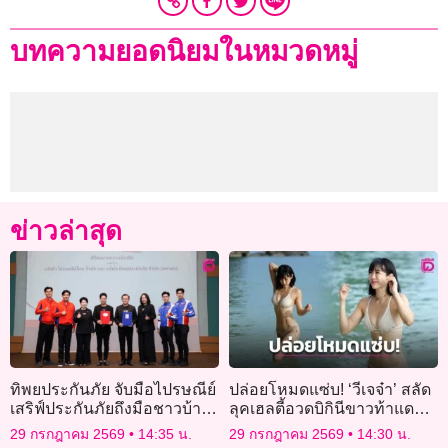
บทความยอดนิยมในหมวดหมู่
ข่าวล่าสุด
ทิพยประกันภัย จับมือไปรษณีย์
ปล่อยโหมดแซ่บ! ‘วีเจจ๋า’ สลัด
เสริฟ์ประกันภัยถึงมือชาวบ้าน
ลุคเฮลตี้อวดบิกินีขาวท้าแดด
รุกตลาดลูกค้ารายย่อย
ริมทะเล หุ่นฟิตเฟิร์มจนแฟนๆ
29 กรกฎาคม 2569
14:35 น.
29 กรกฎาคม 2569
14:30 น.
แห่ชม