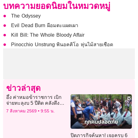
บทความยอดนิยมในหมวดหมู่
The Odyssey
Evil Dead Burn ผีอมตะแผดเผา
Kill Bill: The Whole Bloody Affair
Pinocchio Unstrung พินอคคิโอ หุ่นไม้สายเชือด
ข่าวล่าสุด
อึ้ง ค่าหมอข้าราชการ เบิก
จ่ายทะลุงบ 5 ปีติด คลังดึง
“งบกลาง-เงินคงคลัง” ตาม
7 สิงหาคม 2569
9:55 น.
โปะ 6.8 หมื่นล้าน
ปิดภารกิจค้นหา! เจอครบ 6