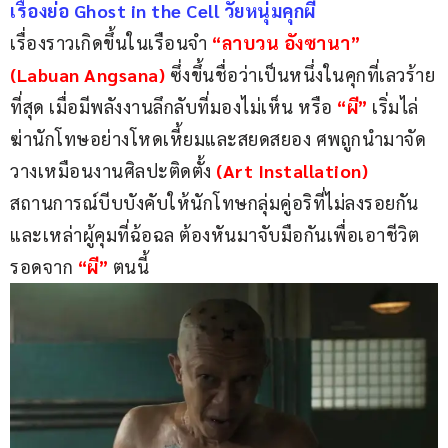
เรื่องย่อ Ghost in the Cell วัยหนุ่มคุกผี
เรื่องราวเกิดขึ้นในเรือนจำ 
“ลาบวน อังซานา” 
(Labuan Angsana) 
ซึ่งขึ้นชื่อว่าเป็นหนึ่งในคุกที่เลวร้าย
ที่สุด เมื่อมีพลังงานลึกลับที่มองไม่เห็น หรือ 
“ผี” 
เริ่มไล่
ฆ่านักโทษอย่างโหดเหี้ยมและสยดสยอง ศพถูกนำมาจัด
วางเหมือนงานศิลปะติดตั้ง
 (Art Installation) 
สถานการณ์บีบบังคับให้นักโทษกลุ่มคู่อริที่ไม่ลงรอยกัน 
และเหล่าผู้คุมที่ฉ้อฉล ต้องหันมาจับมือกันเพื่อเอาชีวิต
รอดจาก 
“ผี”
 ตนนี้