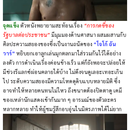
จุดแข็ง
 ตัวหนังพยายามสะท้อนเรื่อง 
“การกดขี่ของ
รัฐบาลต่อประชาชน” 
มีมุมมองด้านศาสนา ผสมผสานกับ
ศิลปะความสยองของซึ่งเป็นงานถนัดของ
 “โจโก้ อัน
วาร์” 
หยิบยกเอาลูกเล่นมุกตลกมาใส่รวมกันไว้ได้อย่าง
ลงตัว การดำเนินเรี่องค่อนข้างเร็ว แต่ก็ยังพอจะปล่อยให้
มีช่วงรีแลกซ์ผ่อนคลายได้บ้าง ไม่ตึงจนดูเลอะเทอะเกิน
ไป ระดับความสยองมีความโหดดุดิบแบบหลายมิติ ซึ่ง
อาจทำให้หลายคนทนไม่ไหว ถึงขนาดต้องปิดตาดู เคมี
ของเหล่านักแสดงเข้ากันมาก ๆ อารมณ์ของตัวละคร
หลากหลาย ทำให้ผู้ชมรู้สึกอบอุ่นในมิตรภาพได้ไม่ยาก