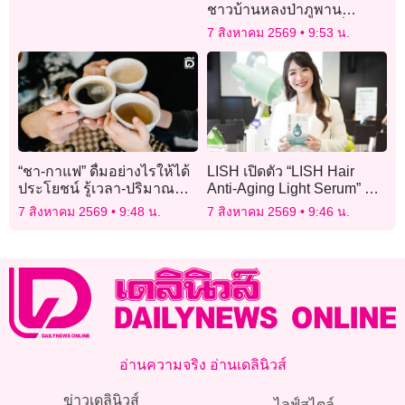
ชาวบ้านหลงป่าภูพาน
ปลอดภัยทุกคน แค่เหนื่อยล้า-
7 สิงหาคม 2569
9:53 น.
อ่อนเพลีย
“ชา-กาแฟ” ดื่มอย่างไรให้ได้
LISH เปิดตัว “LISH Hair
ประโยชน์ รู้เวลา-ปริมาณที่
Anti-Aging Light Serum” ชู
เหมาะสม
นวัตกรรมดูแลเส้นผม 3-in-1
7 สิงหาคม 2569
9:48 น.
7 สิงหาคม 2569
9:46 น.
อ่านความจริง อ่านเดลินิวส์
ข่าวเดลินิวส์
ไลฟ์สไตล์