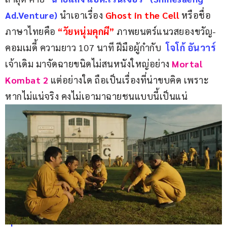
Ad.Venture)
นำเอาเรื่อง
 Ghost in the Cell 
หรือชื่อ
ภาษาไทยคือ 
“วัยหนุ่มคุกผี” 
ภาพยนตร์แนวสยองขวัญ-
คอมเมดี้ ความยาว 107 นาที ฝีมือผู้กำกับ  
โจโก้ อันวาร์ 
เจ้าเดิม มาจัดฉายขนิดไม่สนหนังใหญ่อย่าง
 Mortal 
Kombat 2
 แต่อย่างใด ถือเป็นเรื่องที่น่าขบคิด เพราะ
หากไม่แน่จริง คงไม่เอามาฉายชนแบบนี้เป็นแน่