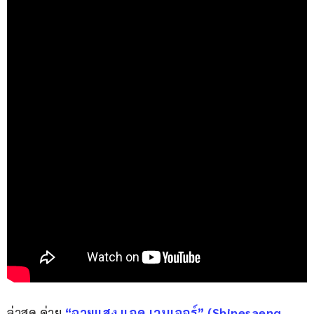
ล่าสุด ค่าย 
“ฉายแสง แอด.เวนเจอร์” (Shinesaeng 