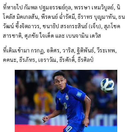
ที่หายไป กัมพล ปฐมอรรฆย์กุล, พรรษา เหมวิบูลย์, นิ
โคลัส มิคเกลสัน, พีรดนย์ ฉ่ำรัศมี, ธีราทร บุญมาทัน, ธน
วัฒน์ ซึ้งจิตถาวร, ชนาธิป สรงกระสินธ์ (เจ็บ), สุภโชค 
สารชาติ, ศุภชัย ใจเด็ด และ เบนจามิน เดวิส
ที่เติมเข้ามา กรกฏ, อดิศร, วาริส, ฐิติพันธ์, วีระเทพ, 
คคนะ, ธีรภัทร, เอราวัณ, ธีรศักดิ์, ธีรศิลป์