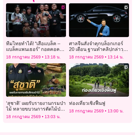
ทีมไทยทำได้! “เสือแบล็ค –
ศาลจีนสั่งจำคุกบล็อกเกอร์
แบล็คแพนเธอร์” กอดคอคว้า
20 เดือน ฐานทำคลิปกล่าว
ชัย ศึก ONE Fight Night 45
หาเท็จเกี่ยวกับรถ “เสี่ยวหมี่”
18 กรกฎาคม 2569
13:18 น.
18 กรกฎาคม 2569
13:14 น.
‘สุชาติ’ เผยรับรายงานกรมป่า
ท่องเที่ยวเชิงฟื้นฟู
ไม้ ทลายขบวนการตัดไม้ป่า
18 กรกฎาคม 2569
13:00 น.
ลำปาง ยึดของกลางมูลค่า
18 กรกฎาคม 2569
13:03 น.
กว่า 2 แสน ย้ำเดินหน้า
นโยบายรัฐบาลปราบปราม
เด็ดขาด