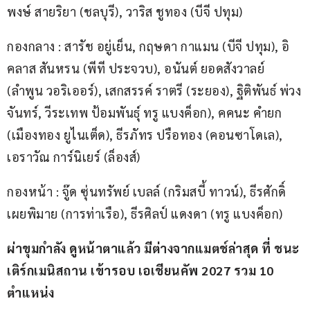
พงษ์ สายริยา (ชลบุรี), วาริส ชูทอง (บีจี ปทุม)
กองกลาง : สารัช อยู่เย็น, กฤษดา กาแมน (บีจี ปทุม), อิ
คลาส สันหรน (พีที ประจวบ), อนันต์ ยอดสังวาลย์ 
(ลำพูน วอริเออร์), เสกสรรค์ ราตรี (ระยอง), ฐิติพันธ์ พ่วง
จันทร์, วีระเทพ ป้อมพันธุ์ ทรู แบงค็อก), คคนะ คำยก 
(เมืองทอง ยูไนเต็ด), ธีรภัทร ปรือทอง (คอนซาโดเล), 
เอราวัณ การ์นิเยร์ (ล็องส์)
กองหน้า : จู๊ด ซุ่นทรัพย์ เบลล์ (กริมสบี้ ทาวน์), ธีรศักดิ์ 
เผยพิมาย (การท่าเรือ), ธีรศิลป์ แดงดา (ทรู แบงค็อก)
ผ่าขุมกำลัง ดูหน้าตาแล้ว มีต่างจากแมตช์ล่าสุด ที่ ชนะ
เติร์กเมนิสถาน เข้ารอบ เอเชียนคัพ 2027 รวม 10 
ตำแหน่ง