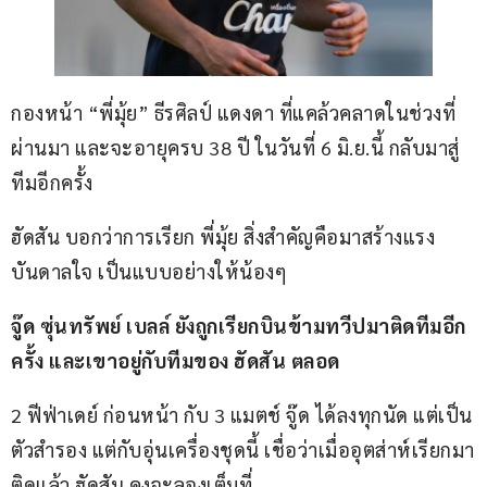
กองหน้า “พี่มุ้ย” ธีรศิลป์ แดงดา ที่แคล้วคลาดในช่วงที่
ผ่านมา และจะอายุครบ 38 ปี ในวันที่ 6 มิ.ย.นี้ กลับมาสู่
ทีมอีกครั้ง
ฮัดสัน บอกว่าการเรียก พี่มุ้ย สิ่งสำคัญคือมาสร้างแรง
บันดาลใจ เป็นแบบอย่างให้น้องๆ
จู๊ด ซุ่นทรัพย์ เบลล์ ยังถูกเรียกบินข้ามทวีปมาติดทีมอีก
ครั้ง และเขาอยู่กับทีมของ ฮัดสัน ตลอด
2 ฟีฟ่าเดย์ ก่อนหน้า กับ 3 แมตช์ จู๊ด ได้ลงทุกนัด แต่เป็น
ตัวสำรอง แต่กับอุ่นเครื่องชุดนี้ เชื่อว่าเมื่ออุตส่าห์เรียกมา
ติดแล้ว ฮัดสัน คงจะลองเต็มที่