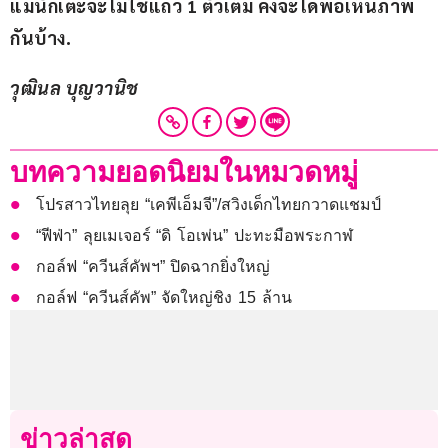
แม้นักเตะจะไม่ใช่แถว 1 ตัวเต็ม คงจะได้พอเห็นภาพ
กันบ้าง.
วุฒินล บุญวานิช
บทความยอดนิยมในหมวดหมู่
โปรสาวไทยลุย “เคพีเอ็มจี”/สวิงเด็กไทยกวาดแชมป์
“ฟีฟ่า” ลุยเมเจอร์ “ดิ โอเพ่น” ปะทะมือพระกาฬ
กอล์ฟ “ควีนส์คัพฯ” ปิดฉากยิ่งใหญ่
กอล์ฟ “ควีนส์คัพ” จัดใหญ่ชิง 15 ล้าน
ข่าวล่าสุด