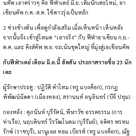
นคัพ เอาคร่าวๆ คือ ฟีฟ่าเดย์ มิ.ย. เติมนักเตะใหม่, อา
เซียนคัพ ก.ค.-ส.ค. ใช้ดาวรุ่งเป็นหลัก
2 ช่วงข้างต้น เพื่อดูกำลังเสริม เมื่อเห็นหน้า เห็นหลัง 
จากนั้นจึง เข้าสู่โหมด “เอาจริง” กับ ฟีฟ่าอาเซียน ก.ย.-
ต.ค. และ คิงส์คัพ พ.ย. จะเน้นชุดใหญ่ ที่มุ่งสู่เอเชียนคัพ
กับฟีฟ่าเดย์ เดือน มิ.ย.นี้ ฮัดสัน ประกาศรายชื่อ 23 นัก
เตะ
ผู้รักษาประตู : ปฏิวัติ คำไหม (ทรู แบงค็อก), กรกฏ 
พิพัฒน์นัดดา (เมืองทอง), สรานนท์ อนุอินทร์ (บีจี ปทุม)
กองหลัง : ศุภนันท์ บุรีรัตน์, พีฬาวัช อรรคธรรม (การ
ท่าเรือ), นฤบดินทร์ วีรวัฒโนดม (บุรีรัมย์), อดิศร พรหม
รักษ์ (ราชบุรี), มานูเอล ทอม เบียรห์ (ทรู แบงค็อก), ณัฐ