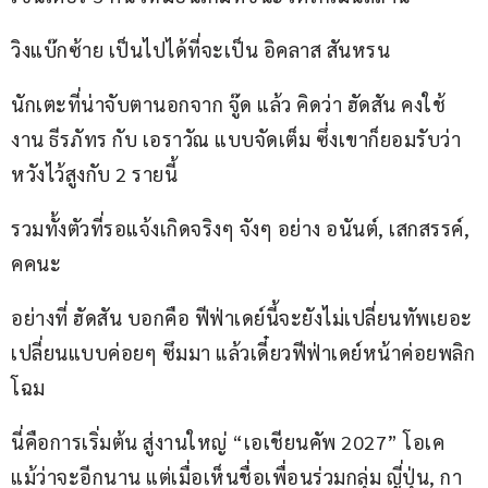
วิงแบ๊กซ้าย เป็นไปได้ที่จะเป็น อิคลาส สันหรน
นักเตะที่น่าจับตานอกจาก จู๊ด แล้ว คิดว่า ฮัดสัน คงใช้
งาน ธีรภัทร กับ เอราวัณ แบบจัดเต็ม ซึ่งเขาก็ยอมรับว่า 
หวังไว้สูงกับ 2 รายนี้
รวมทั้งตัวที่รอแจ้งเกิดจริงๆ จังๆ อย่าง อนันต์, เสกสรรค์, 
คคนะ
อย่างที่ ฮัดสัน บอกคือ ฟีฟ่าเดย์นี้จะยังไม่เปลี่ยนทัพเยอะ 
เปลี่ยนแบบค่อยๆ ซึมมา แล้วเดี๋ยวฟีฟ่าเดย์หน้าค่อยพลิก
โฉม
นี่คือการเริ่มต้น สู่งานใหญ่ “เอเชียนคัพ 2027” โอเค 
แม้ว่าจะอีกนาน แต่เมื่อเห็นชื่อเพื่อนร่วมกลุ่ม ญี่ปุ่น, กา