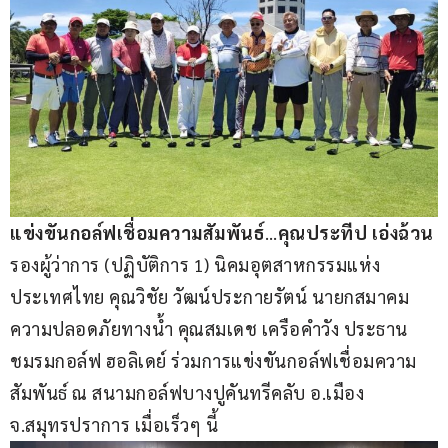
แข่งขันกอล์ฟเชื่อมความสัมพันธ์
…
คุณประทีป เอ่งฉ้วน
รองผู้ว่าการ (ปฏิบัติการ 1) นิคมอุตสาหกรรมแห่ง
ประเทศไทย คุณวิชัย วัฒน์ประกายรัตน์ นายกสมาคม
ความปลอดภัยทางน้ำ คุณสมเดช เครือคำวัง ประธาน
ชมรมกอล์ฟ ฮอลิเดย์ ร่วมการแข่งขันกอล์ฟเชื่อมความ
สัมพันธ์ ณ สนามกอล์ฟบางปูคันทรีคลับ อ.เมือง 
จ.สมุทรปราการ เมื่อเร็วๆ นี้