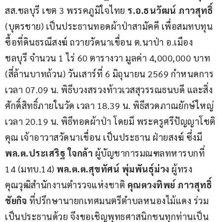
สส.ชลบุรี เขต 3 พรรคภูมิใจไทย 
ร.อ.ธนวัฒน์ ภาวสุทธิ์ 
(บุตรชาย) เป็นประธานทอดผ้าป่าสามัคคี เพื่อสมทบทุน
ซื้อที่ดินธรณีสงฆ์ ถวายวัดนาเขื่อน ต.นาป่า อ.เมือง
ชลบุรี จำนวน 1 ไร่ 60 ตารางวา มูลค่า 4,000,000 บาท 
(สี่ล้านบาทถ้วน) วันเสาร์ที่ 6 มิถุนายน 2569 กำหนดการ 
เวลา 07.09 น. พิธีบวงสรวงท้าวเวสสุวรรณธนบดี และสิ่ง
ศักดิ์สิทธิ์ภายในวัด เวลา 18.39 น. พิธีสวดภาณยักษ์ใหญ่ 
เวลา 20.19 น. พิธีทอดผ้าป่า โดยมี พระครูศรีปัญญาโชติ
คุณ เจ้าอาวาสวัดนาเขื่อน เป็นประธาน ฝ่ายสงฆ์ ซึ่งมี 
พล.ต.ประเสริฐ ใจกล้า
 ผู้บัญชาการมณฑลทหารบกที่ 
14 (มทบ.14) 
พล.ต.ต.สุขทัศน์ พุ่มพันธ์ุม่วง 
ผู้ทรง
คุณวุฒิสำนักงานตำรวจแห่งชาติ 
คุณตวงทิพย์ ภาวสุทธิ์
ชัยกิจ
 ที่ปรึกษานายกเทศมนตรีตำบลหนองไม้แดง ร่วม
เป็นประธานด้วย จึงขอเชิญพุทธศาสนิกชนทุกท่านเป็น