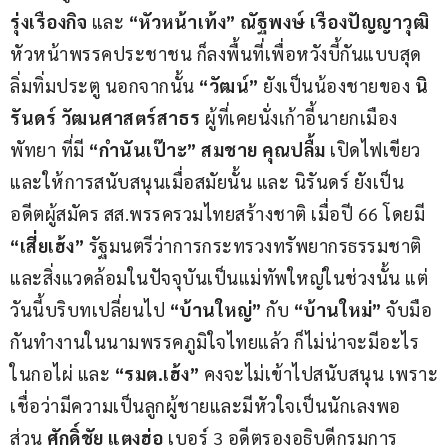
รุ่งเรืองกิจ
 และ 
“หัวหน้าเท้ง” ณัฐพงษ์ เรืองปัญญาวุฒิ
หัวหน้าพรรคประชาชน ก็ลงพื้นที่เพื่อหวังบี้กันแบบสุด
ลิ่มทิ่มประตู นอกจากนั้น 
“วัฒน์”
 ยังเป็นน้องชายของ 
นิ
รันดร์ วัฒนศาสตร์สาธร
 ผู้ที่เคยนั่งเก้าอี้นายกเมือง
พัทยา ที่มี
 “กำนันเป๊าะ” สมชาย คุณปลื้ม
 เปิดไฟเขียว
และให้การสนับสนุนเมื่อสมัยนั้น และ นิรันดร์ ยังเป็น
อดีตผู้สมัคร สส.พรรครวมไทยสร้างชาติ เมื่อปี 66 โดยมี 
“เสี่ยเฮ้ง” 
รัฐมนตรีว่าการกระทรวงทรัพยากรธรรมชาติ
และสิ่งแวดล้อมในปัจจุบันเป็นแม่ทัพใหญ่ในช่วงนั้น แต่
วันนี้บริบทเปลี่ยนไป 
“บ้านใหญ่” 
กับ 
“บ้านใหม่” 
จับมือ
กันทำงานในนามพรรคภูมิใจไทยแล้ว ก็ไม่น่าจะมีอะไร
ในกอไผ่ และ
 “รมต.เฮ้ง” 
คงจะไม่เข้าไปสนับสนุน เพราะ
เชื่อว่ามีความเป็นลูกผู้ชายและมีหัวใจเป็นนักเลงพอ 
ส่วน 
ศักดิ์ชัย แตงฮ่อ
 เบอร์ 3 อดีตรองอธิบดีกรมการ