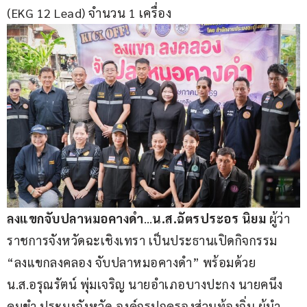
(EKG 12 Lead) จำนวน 1 เครื่อง
ลงแขกจับปลาหมอคางดำ
…
น.ส.ฉัตรประอร นิยม
 ผู้ว่า
ราชการจังหวัดฉะเชิงเทรา เป็นประธานเปิดกิจกรรม 
“ลงแขกลงคลอง จับปลาหมอคางดำ” พร้อมด้วย 
น.ส.อรุณรัตน์ พุ่มเจริญ นายอำเภอบางปะกง นายคนึง 
คมขำ ประมงจังหวัด องค์กรปกครองส่วนท้องถิ่น ผู้นำ