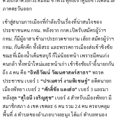
ด้วยเกล้าด้วยกระหม่อม ข้าพระพุทธเจ้าศูนย์ข่าวเดลินิวส์
ภาคตะวันออก
เข้าสู่สนามการเมืองที่กำลังเป็นเรื่องที่น่าสนใจของ
ประชาชนคน กทม. หลังจาก กกต.เปิดรับสมัครผู้ว่าฯ 
กทม. ก็มีผู้อาสาเข้ามาประกวดชายงาม เฮ้ย!! สมัครผู้ว่าฯ 
กทม. กันคึกคึก ทั้งอิสระ และพรรคการเมืองส่งเข้าชิงชัย 
ขณะที่เมืองน้ำเค็มชลบุรี ก็ไม่น้อยหน้า เพราะมีคนเก่ง 
คนกล้า ทั้งหน้าใหม่และหน้าเก่า เข้าชิงชัยเก้าอี้นายกกัน
ถึง 4 คน คือ 
“อิทธิวัฒน์ วัฒนศาสตร์สาธร”
 พรรค
ประชาชน เบอร์ 1 
“ปรเมศวร์ งามพิเชษฐ์” 
อดีตนายก
เมืองพัทยา เบอร์ 2 
“ศักดิ์ชัย แตงฮ่อ”
 เบอร์ 3 และมา
หลังสุด 
“สุไอนี เจริญสุข” 
เบอร์ 4 สำหรับเมืองพัทยา มี
สมาชิกสภา 4 เขต เขตละ 6 คน รวม 24 คน ครอบคลุม
พื้นที่ 4 ตำบลของอำเภอบางละมุง ได้แก่ ตำบลหนอง