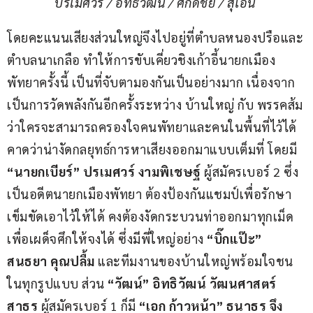
ปรเมศวร์ / อิทธิวัฒน์ / ศักดิ์ชัย / สุไอนี 
โดยคะแนนเสียงส่วนใหญ่จึงไปอยู่ที่ตำบลหนองปรือและ
ตำบลนาเกลือ ทำให้การขับเคี่ยวชิงเก้าอี้นายกเมือง
พัทยาครั้งนี้ เป็นที่จับตามองกันเป็นอย่างมาก เนื่องจาก
เป็นการวัดพลังกันอีกครั้งระหว่าง บ้านใหญ่ กับ พรรคส้ม 
ว่าใครจะสามารถครองใจคนพัทยาและคนในพื้นที่ไว้ได้ 
คาดว่าน่างัดกลยุทธ์การหาเสียงออกมาแบบเต็มที่ โดยมี 
“นายกเบียร์” ปรเมศวร์ งามพิเชษฐ์ 
ผู้สมัครเบอร์ 2 ซึ่ง
เป็นอดีตนายกเมืองพัทยา ต้องป้องกันแชมป์เพื่อรักษา
เข็มขัดเอาไว้ให้ได้ คงต้องงัดกระบวนท่าออกมาทุกเม็ด
เพื่อเผด็จศึกให้จงได้ ซึ่งมีพี่ใหญ่อย่าง 
“บิ๊กแป๊ะ” 
สนธยา คุณปลื้ม 
และทีมงานของบ้านใหญ่พร้อมใจชน
ในทุกรูปแบบ ส่วน
 “วัฒน์” อิทธิวัฒน์ วัฒนศาสตร์
สาธร
 ผู้สมัครเบอร์ 1 ก็มี 
“เอก ก้าวหน้า” ธนาธร จึง