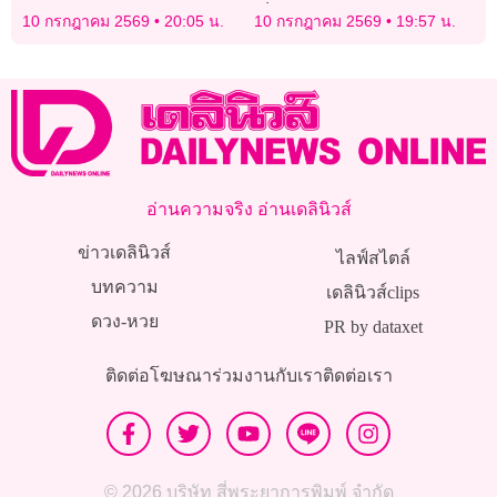
โครงการก่อสร้างตามแนว
เด็ก13ค้ากาม ไม่สนป่วย-มี
10 กรกฎาคม 2569
20:05 น.
10 กรกฎาคม 2569
19:57 น.
ชายแดนไทย-กัมพูชา
รอบเดือน
อ่านความจริง อ่านเดลินิวส์
ข่าวเดลินิวส์
ไลฟ์สไตล์
บทความ
เดลินิวส์clips
ดวง-หวย
PR by dataxet
ติดต่อโฆษณา
ร่วมงานกับเรา
ติดต่อเรา
© 2026 บริษัท สี่พระยาการพิมพ์ จำกัด