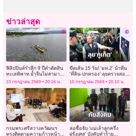
ข่าวล่าสุด
ฟิลิปปินส์รำลึก 9 ปีคำตัดสิน
ขีดเส้น 15 วัน! ‘มท.2’ นำทีม
ทะเลพิพาท ย้ำจีนไม่สามารถ
‘ที่ดิน-ปกครอง’ ลุยตรวจสอบ
อ้างกรรมสิทธิ์
บุกรุกที่ดินรัฐ-อุทยานฯ
10 กรกฎาคม 2569
20:16 น.
10 กรกฎาคม 2569
20:10 น.
กรมพระศรีสวางควัฒนฯ
ล่อซื้อจับ ‘แม่เล้าลูกครึ่ง
ทรงติดตามความก้าวหน้า
ฝรั่งเศส’ บังคับทำร้าย