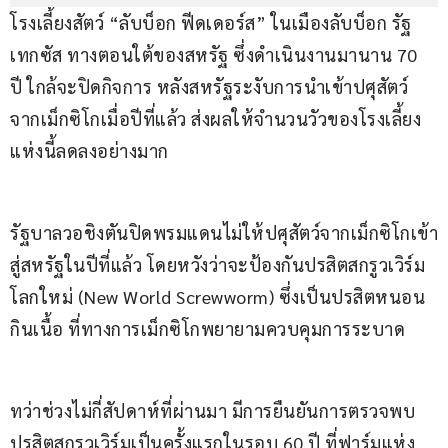
โรงเลี้ยงสัตว์ “ลับบ็อก ฟีดเดอร์ส” ในเมืองลับบ็อก รัฐ
เทกซัส ทางตอนใต้ของสหรัฐ ซึ่งดำเนินงานมานาน 70 
ปี ใกล้จะปิดกิจการ หลังสหรัฐระงับการนำเข้าปศุสัตว์
จากเม็กซิโกเมื่อปีที่แล้ว ส่งผลให้จำนวนวัวของโรงเลี้ยง
แห่งนี้ลดลงอย่างมาก
รัฐบาลวอชิงตันปิดพรมแดนไม่ให้ปศุสัตว์จากเม็กซิโกเข้า
สู่สหรัฐในปีที่แล้ว โดยหวังว่าจะป้องกันปรสิตสกรูวเวิร์ม
โลกใหม่ (New World Screwworm) ซึ่งเป็นปรสิตหนอน
กินเนื้อ ที่ทางการเม็กซิโกพยายามควบคุมการระบาด
ทว่าช่วงไม่กี่สัปดาห์ที่ผ่านมา มีการยืนยันการตรวจพบ
ปรสิตสกรูวเวิร์มเป็นครั้งแรกในรอบ 60 ปี ที่ฟาร์มแห่ง