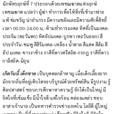
นักษัตรฤกษ์ที่ 7 ประกอบด้วยเพชฌฆาตแห่งฤกษ์ 
เพชฌฆาต แปลว่า ผู้ฆ่า ทำการเพื่อให้สิ่งที่เข้ามาพ่าย
แพ้ ข่มขวัญ น่ายำเกรง มีความขลังและมีความศักดิ์สิทธิ์ 
เวลา 00.00-24.00 น.-ห้ามทำการมงคล ทิศที่เป็นมงคล-
ประจิม (ตะวันตก) ทิศอัปมงคล-บูรพา (ตะวันออก) สี
ประจำวัน-ชมพู สีสิริมงคล-เหลือง น้ำตาล สีแสด สีส้ม สี
อัป มงคล-ขาวงาช้าง ราศีที่ดาวศรีสถิต-กรกฎ ราศีที่ดาว
กาลีสถิต-มิถุน
เกิดวันนี้ เด็กชาย 
เป็นบุคคลกล้าหาญ เมื่อเด็กเลี้ยงยาก 
มักจากถิ่นที่อยู่เติบโตจะบริบูรณ์ด้วยทรัพย์สิน มีรูปงาม รู้
ศิลปศาสตร์ ชอบการศึกษาหาความรู้ จักได้เป็นใหญ่ มี
จิตใจที่เข้มแข็ง มีน้ำใจดี แต่ใจร้อน คล่องแคล่ว ชอบ
อาสาเจ้านาย เป็นทหารตำรวจช่างเทคโน โลยีดี ผู้ใหญ่