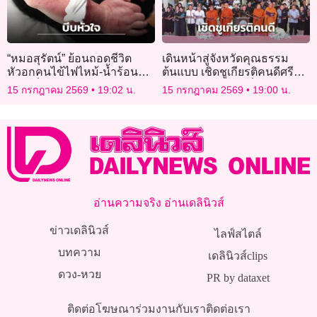
“หมอสุรัตน์” ย้อนถอดชีวิต
เดินหน้าสู่จังหวัดคุณธรรม
หัวอกคนไข้ไฟไหม้-น้ำร้อน
ต้นแบบ เชิดชูเกียรติคนดีศรี
ลวก เรื่องจริงจุกอกภายใต้
กาฬสินธุ์ มุ่งขับเคลื่อน
15 กรกฎาคม 2569
19:02 น.
15 กรกฎาคม 2569
19:00 น.
ความเจ็บปวด
ยุทธศาสตร์ชาติ
อ่านความจริง อ่านเดลินิวส์
ข่าวเดลินิวส์
ไลฟ์สไตล์
บทความ
เดลินิวส์clips
ดวง-หวย
PR by dataxet
ติดต่อโฆษณา
ร่วมงานกับเรา
ติดต่อเรา