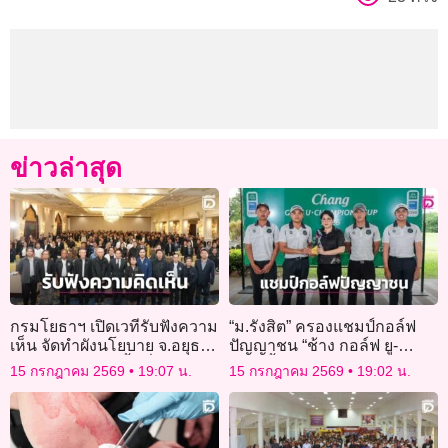
ข่าวล่าสุด
กรมโยธาฯ เปิดเวทีรับฟังความ
“ม.รังสิต” ครองแชมป์กอล์ฟ
เห็น จัดทำผังนโยบาย จ.อยุธยา
ปัญญาชน “ช้าง กอล์ฟ ยู-
วางกรอบพัฒนาพื้นที่อย่าง
แชมเปี้ยนส์ คัพ 2026” รอบคัด
15 กรกฎาคม 2569
19:07 น.
15 กรกฎาคม 2569
19:02 น.
ยั่งยืน
เลือกสนาม 2 ที่เพชรบุรี