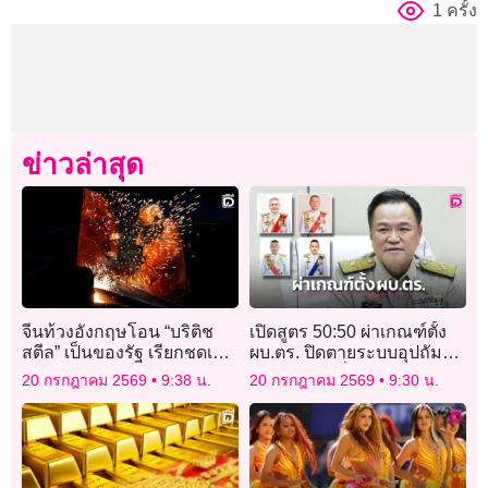
1 ครั้ง
ข่าวล่าสุด
จีนท้วงอังกฤษโอน “บริติช
เปิดสูตร 50:50 ผ่าเกณฑ์ตั้ง
สตีล” เป็นของรัฐ เรียกชดเชย
ผบ.ตร. ปิดตายระบบอุปถัมภ์
ความเสียหาย
สู่กติกาใหม่ที่โปร่งใส
20 กรกฎาคม 2569
9:38 น.
20 กรกฎาคม 2569
9:30 น.