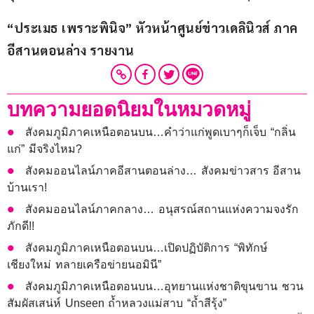
“ประเมธ เพราะพินิจ” หัวหน้าศูนย์ข่าวเดลินิวส์ ภาค
อีสานตอนล่าง รายงาน
บทความยอดนิยมในหมวดหมู่
สังคมภูมิภาคเหนือตอนบน…คำว่าแก่พูดเบาๆก็เจ็บ “กลิ่น
แก่” มีจริงไหม?
สังคมออนไลน์ภาคอีสานตอนล่าง… สังคมข่าวสาร อีสาน
บ้านเรา!
สังคมออนไลน์ภาคกลาง… อนุสรณ์สถานแห่งความจงรัก
ภักดี!!
สังคมภูมิภาคเหนือตอนบน…เปิดปฏิบัติการ “พิทักษ์
เชียงใหม่ ทลายเครือข่ายนอมินี”
สังคมภูมิภาคเหนือตอนบน…อุทยานแห่งชาติขุนขาน ชวน
สัมผัสเสน่ห์ Unseen ถ้ำหลวงแม่สาบ “ถ้ำสีรุ้ง”