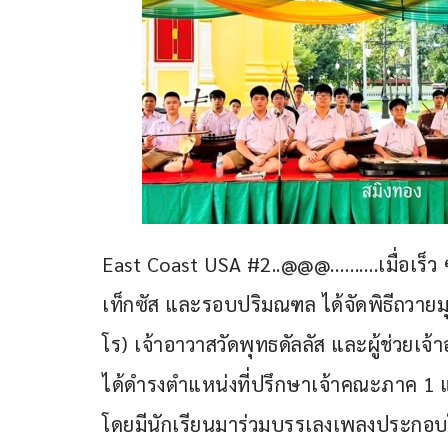
East Coast USA #2..@@@……….เมื่อเร็ว ๆ
เท็กซัส และรอบปริมณฑล ได้จัดพิธีถวายม
โร) เจ้าอาวาสวัดพุทธดัลลัส และผู้ช่วยเจ
ได้ดำรงตำแหน่งที่ปรึกษาเจ้าคณะภาค 1 
โดยมีนักเรียนมาร่วมบรรเลงเพลงประกอบใ