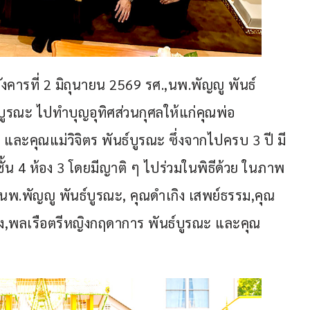
ารที่ 2 มิถุนายน 2569 รศ.,นพ.พัญญู พันธ์
ูรณะ ไปทำบุญอุทิศส่วนกุศลให้แก่คุณพ่อ 
 และคุณแม่วิจิตร พันธ์บูรณะ ซึ่งจากไปครบ 3 ปี มี
้น 4 ห้อง 3 โดยมีญาติ ๆ ไปร่วมในพิธีด้วย ในภาพ
.,นพ.พัญญู พันธ์บูรณะ, คุณดำเกิง เสพย์ธรรม,คุณ
่ง,พลเรือตรีหญิงกฤดาการ พันธ์บูรณะ และคุณ