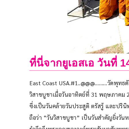
ที่นี่จากยูเอสเอ วันที่
East Coast USA.#1..@@@………วัดพุทธดัลล
วิสาขบูชาเมื่อวันอาทิตย์ที่ 31 พฤษภาค
ซึ่งเป็นวันคล้ายวันประสูติ ตรัสรู้ และป
ถือว่า “วันวิสาขบูชา” เป็นวันสำคัญยิ่งวั