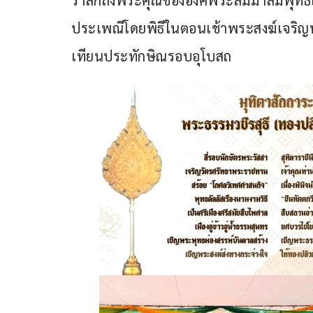
รำลึกถึงพระคุณขององค์พระสัมมาสัมพุทธเจ้
ประเพณีโดยพิธีในตอนเช้าพระสงฆ์เจริญ
เทียนประทักษิณรอบอุโบสถ