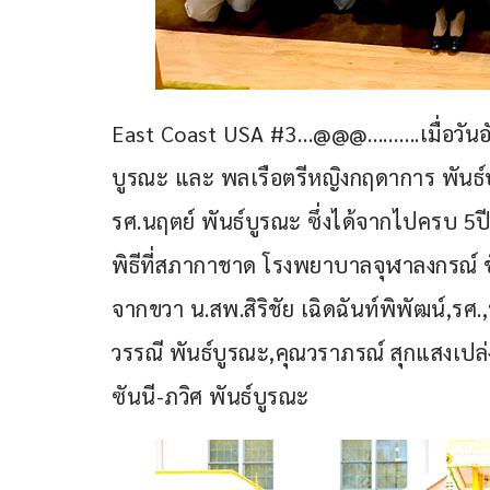
East Coast USA #3…@@@……….เมื่อวันอังค
บูรณะ และ พลเรือตรีหญิงกฤดาการ พันธ์บ
รศ.นฤตย์ พันธ์บูรณะ ซึ่งได้จากไปครบ 5ปี
พิธีที่สภากาชาด โรงพยาบาลจุฬาลงกรณ์ ชั
จากขวา น.สพ.สิริชัย เฉิดฉันท์พิพัฒน์,รศ
วรรณี พันธ์บูรณะ,คุณวราภรณ์ สุกแสงเปล
ซันนี-ภวิศ พันธ์บูรณะ