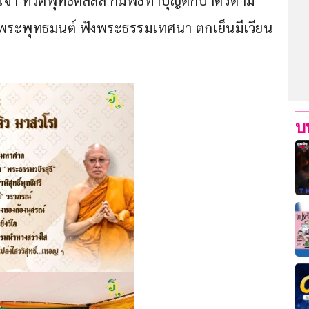
า ที่วัดพุทธดัลลัส ก็มีพิธีทำบุญตักบาตรตาม
พระพุทธมนต์ ฟังพระธรรมเทศนา ตกเย็นมีเวียน
บ