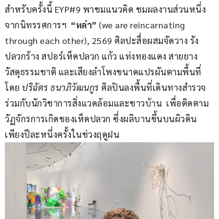
สำหรับครั้งนี้ EYP#9 พาชมแนวคิด ชมผลงานส่วนหนึ่ง
จากนิทรรศการฯ  
“หล่า”
 (we are reincarnating 
through each other), 2569 ศิลปะสื่อผสมจัดวาง รัง
ปลวกร้าง สปอร์เห็ดปลวก แก้ว แท่งทองแดง สายยาง 
วัสดุธรรมชาติ และเสียงลำโพงขนาดแปรผันตามพื้นที่ 
โดย 
ปริฉัตร ธนาภิวัฒนกูร
 ศิลปินลงพื้นที่เดินทางสำรวจ
ร่วมกับนักวิชาการสิ่งแวดล้อมและชาวบ้าน  เพื่อติดตาม
วัฏจักรการเกิดของเห็ดปลวก ซึ่งผลิบานขึ้นบนผิวดิน
เพียงปีละหนึ่งครั้งในช่วงฤดูฝน