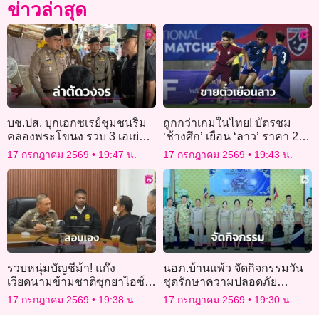
ข่าวล่าสุด
บช.ปส. บุกเอกซเรย์ชุมชนริม
ถูกกว่าเกมในไทย! บัตรชม
คลองพระโขนง รวบ 3 เอเย่นต์
‘ช้างศึก’ เยือน ‘ลาว’ ราคา 210
ยา ล่าตัวการใหญ่
บาท
17 กรกฎาคม 2569
19:47 น.
17 กรกฎาคม 2569
19:43 น.
รวบหนุ่มบัญชีม้า! แก๊ง
นอภ.บ้านแพ้ว จัดกิจกรรมวัน
เวียดนามข้ามชาติซุกยาไอซ์ 2
ชุดรักษาความปลอดภัย
กก. ใน “ขวดมะขามเปียก”
หมู่บ้าน ประจำปี 2569
17 กรกฎาคม 2569
19:38 น.
17 กรกฎาคม 2569
19:30 น.
เตรียมส่งญี่ปุ่น