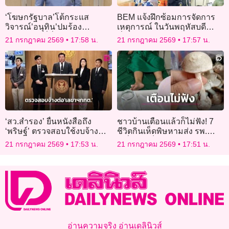
‘โฆษกรัฐบาล’โต้กระแส
BEM แจ้งฝึกซ้อมการจัดการ
วิจารณ์’อนุทิน’ปมร้อง
เหตุการณ์ ในวันพฤหัสบดี
เพลง’เถียนมี่มี่’ ระหว่างเยือน
ที่ 23 กรกฎาคม 2569
21 กรกฎาคม 2569
17:58 น.
21 กรกฎาคม 2569
17:57 น.
จีน ย้ำเป็นตัวอย่าง’การทูตด้วย
ดนตรี’
‘สว.สำรอง’ ยื่นหนังสือถึง
ชาวบ้านเตือนแล้วก็ไม่ฟัง! 7
‘พริษฐ์’ ตรวจสอบใช้งบจ้าง
ชีวิตกินเห็ดพิษหามส่ง รพ.
‘แสวง’ ปี 68 คะแนนประเมิน
เหยื่อเผยเข็ดแล้วไม่กล้าแตะ
21 กรกฎาคม 2569
17:53 น.
21 กรกฎาคม 2569
17:51 น.
‘ไม่ผ่าน’
อีก
อ่านความจริง อ่านเดลินิวส์