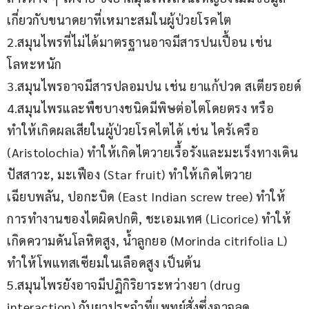
เกี่ยวกับขนาดยาที่เหมาะสมในผู้ป่วยโรคไต
2.สมุนไพรที่ไม่ได้มาตรฐานอาจมีสารปนเปื้อน เช่น 
โลหะหนัก
3.สมุนไพรอาจมีสารปลอมปน เช่น ยาแก้ปวด สเตียรอยด์
4.สมุนไพรและพืชบางชนิดมีพิษต่อไตโดยตรง หรือ
ทำให้เกิดผลเสียในผู้ป่วยโรคไตได้ เช่น ไคร้เครือ 
(Aristolochia) ทำให้เกิดไตวายเรื้อรังและมะเร็งทางเดิน
ปัสสาวะ, มะเฟือง (Star fruit) ทำให้เกิดไตวาย
เฉียบพลัน, ปอกะบิด (East Indian screw tree) ทำให้
การทำงานของไตผิดปกติ, ชะเอมเทศ (Licorice) ทำให้
เกิดความดันโลหิตสูง, น้ำลูกยอ (Morinda citrifolia L) 
ทำให้โพแทสเซียมในเลือดสูง เป็นต้น
5.สมุนไพรยังอาจมีปฏิกิริยาระหว่างยา (drug 
interaction) กับยาประจำที่แพทย์สั่งซึ่งอาจลด