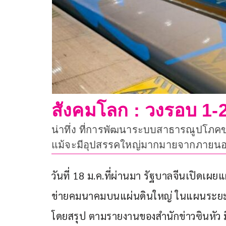
สังคมโลก : วงรอบ 1-
น่าทึ่ง ที่การพัฒนาระบบสาธารณูปโภค
แม้จะมีอุปสรรคใหญ่มากมายจากภายน
วันที่ 18 ม.ค.ที่ผ่านมา รัฐบาลจีนเปิด
ข่ายคมนาคมบนแผ่นดินใหญ่ ในแผนระยะ 5 ป
โดยสรุป ตามรายงานของสำนักข่าวซินหัว มีด