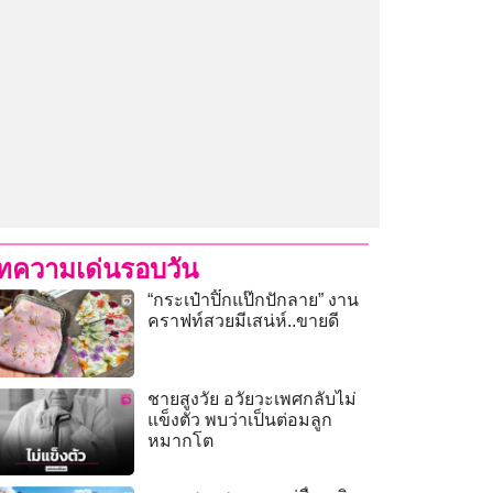
ทความเด่นรอบวัน
“กระเป๋าปิ๊กแป๊กปักลาย” งาน
คราฟท์สวยมีเสน่ห์..ขายดี
ชายสูงวัย อวัยวะเพศกลับไม่
แข็งตัว พบว่าเป็นต่อมลูก
หมากโต