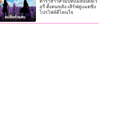
ดาราสาวสวมบทแม่สื่อเดลิเว
อรี ตั้งตนขลัง-เสิร์ฟคู่แมตชิ่ง
โปรไฟล์ดีโดนใจ