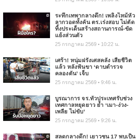
ระทึกเทพากลางดึก! เพลิงไหม้หัว
ลากวอดทั้งคัน ตร.เร่งสอบ ไม่ตัด
ทิ้งประเด็นสร้างสถานการณ์-ขัด
แย้งส่วนตัว
25 กรกฎาคม 2569
10:22 น.
เศร้า! หนุ่มฝรั่งเศสคลั่ง เสียชีวิต
แล้ว หลังฟันขา ‘ดาบตำรวจ
คลองตัน’ เจ็บ
25 กรกฎาคม 2569
9:46 น.
บูรณาการ จร.ทั่วประเทศรับช่วง
เทศกาลหยุดยาว ย้ำ ‘เมา-ง่วง-
เพลีย ไม่ขับ’
25 กรกฎาคม 2569
9:26 น.
สลดกลางดึก! เยาวชน 17 พบเป็น