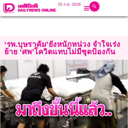
25 ก.ค. 2026
‘รพ.บุษราคัม’ยังหนักหน่วง จำใจเร่ง
ย้าย ‘ศพ’โควิดแทบไม่มีชุดป้องกัน