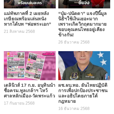
แม่ทัพภาคที่ 2 เผยหลัง
“บุ๋ม-ปนัดดา” แจงปีนี้มูล
เกษียณพร้อมเล่นหนัง
นิธิฯใช้เงินเยอะมาก
หากได้บท “พ่อพระเอก”
เพราะเกิดวิกฤตมากมาย
ขอบคุณคนไทยอยู่เคียง
21 สิงหาคม 2568
ข้างกัน!
26 ธันวาคม 2568
เดลินิวส์ 17 ก.ย. อนุทินนำ
ผช.ผบ.ทอ. ยันไทยปฏิบัติ
ชื่อครม.ทูลเกล้าฯ ไหว้
การเพื่อปกป้องประชาชน
ศาลหลักเมือง-วัดพระแก้ว
และอธิปไตยภายใต้
กฎหมาย
17 กันยายน 2568
16 ธันวาคม 2568