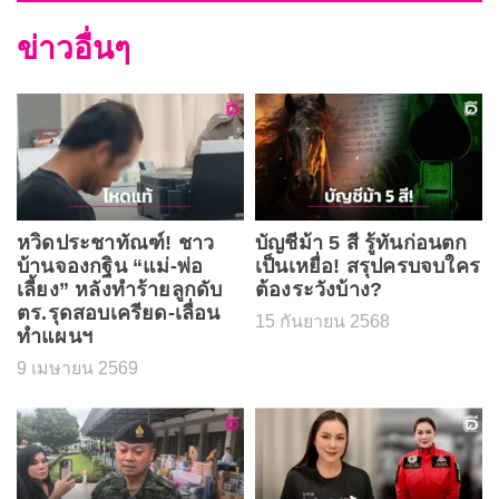
ข่าวอื่นๆ
หวิดประชาทัณฑ์! ชาว
บัญชีม้า 5 สี รู้ทันก่อนตก
บ้านจองกฐิน “แม่-พ่อ
เป็นเหยื่อ! สรุปครบจบใคร
เลี้ยง” หลังทำร้ายลูกดับ
ต้องระวังบ้าง?
ตร.รุดสอบเครียด-เลื่อน
15 กันยายน 2568
ทำแผนฯ
9 เมษายน 2569