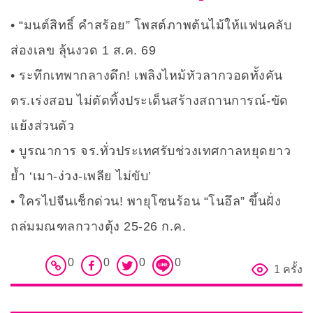
“มนต์สิทธิ์ คำสร้อย” โพสต์ภาพต้นไม้ให้แฟนคลับ
ส่องเลข ลุ้นงวด 1 ส.ค. 69
ระทึกเทพากลางดึก! เพลิงไหม้หัวลากวอดทั้งคัน
ตร.เร่งสอบ ไม่ตัดทิ้งประเด็นสร้างสถานการณ์-ขัด
แย้งส่วนตัว
บูรณาการ จร.ทั่วประเทศรับช่วงเทศกาลหยุดยาว
ย้ำ ‘เมา-ง่วง-เพลีย ไม่ขับ’
ใครไปจีนเช็กด่วน! พายุโซนร้อน “โนอึล” ขึ้นฝั่ง
ถล่มมณฑลกวางตุ้ง 25-26 ก.ค.
0
0
0
0
1 ครั้ง