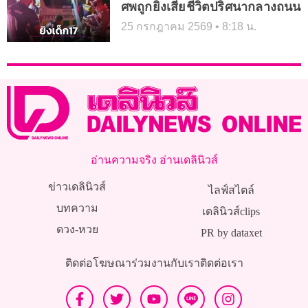
ศพถูกยิงเสียชีวิตปริศนากลางถนน
25 กรกฎาคม 2569
8:18 น.
อ่านความจริง อ่านเดลินิวส์
ข่าวเดลินิวส์
ไลฟ์สไตล์
บทความ
เดลินิวส์clips
ดวง-หวย
PR by dataxet
ติดต่อโฆษณา
ร่วมงานกับเรา
ติดต่อเรา