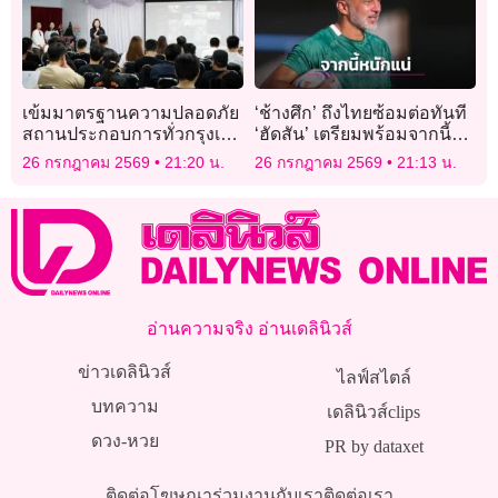
เข้มมาตรฐานความปลอดภัย
‘ช้างศึก’ ถึงไทยซ้อมต่อทันที
สถานประกอบการทั่วกรุงเปิด
‘ฮัดสัน’ เตรียมพร้อมจากนี้
ระบบประเมินตนเองป้องกัน
หนักแน่
26 กรกฎาคม 2569
21:20 น.
26 กรกฎาคม 2569
21:13 น.
เหตุซ้ำรอย
อ่านความจริง อ่านเดลินิวส์
ข่าวเดลินิวส์
ไลฟ์สไตล์
บทความ
เดลินิวส์clips
ดวง-หวย
PR by dataxet
ติดต่อโฆษณา
ร่วมงานกับเรา
ติดต่อเรา