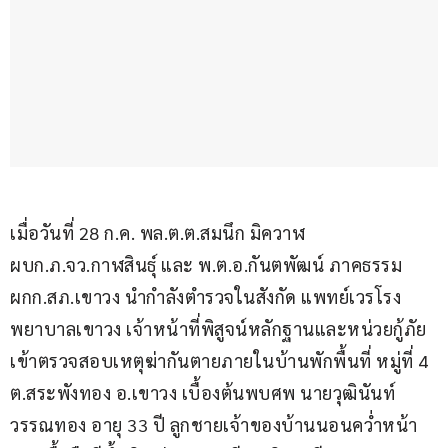
เมื่อวันที่ 28 ก.ค. พล.ต.ต.สมนึก มิควาฬ 
ผบก.ภ.จว.กาฬสินธุ์ และ พ.ต.อ.กันตพัฒน์ ภาคธรรม 
ผกก.สภ.เขาวง นำกำลังตำรวจในสังกัด แพทย์เวรโรง
พยาบาลเขาวง เจ้าหน้าที่พิสูจน์หลักฐานและหน่วยกู้ภัย 
เข้าตรวจสอบเหตุฆ่ากันตายภายในบ้านพักพื้นที่ หมู่ที่ 4 
ต.สระพังทอง อ.เขาวง เบื้องต้นพบศพ นายวุฒินันท์ 
วรรณทอง อายุ 33 ปี ลูกชายเจ้าของบ้านนอนคว่ำหน้า 