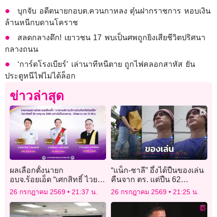
บุกจับ อดีตนายกอบต.ควนกาหลง ตุ๋นฝากราชการ หอบเงิน
ล้านหนีกบดานโคราช
สลดกลางดึก! เยาวชน 17 พบเป็นศพถูกยิงเสียชีวิตปริศนา
กลางถนน
‘การ์ดโรงเบียร์’ เล่านาทีหนีตาย ถูกไฟคลอกสาหัส ยัน
ประตูหนีไฟไม่ได้ล็อก
ข่าวล่าสุด
ผลเลือกตั้งนายก
“แน็ก-ชาลี” อึ้งได้ปืนของเล่น
อบจ.ร้อยเอ็ด “เศกสิทธิ์ ไวยนิ
คืนจาก ตร. แต่ปืน 62
ยมพงษ์” แชมป์เก่าชนะ
กระบอก ของมีค่าหลายล้าน
26 กรกฎาคม 2569
21:37 น.
26 กรกฎาคม 2569
21:25 น.
ขาดลอย
ยังไม่ได้!