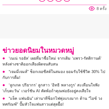
8 ครั้ง
ข่าวยอดนิยมในหมวดหมู่
‘เนเน่ รอยัล’ เผยที่มาชื่อใหม่ จากเดิม ‘แพรว-รัตติกานต์’
หลังต่างชาติออกเสียงผิดจนสับสน
“เจมมี่เจมส์” ช็อกเจอซีสต์ในสมอง ยอมรับใช้ชีวิต 30% ไป
กับการดื่ม!
‘ลูกเกด ปริยากร’ ลูกสาว ‘อิทธิ พลางกูร’ สะเทือนใจฟัง
‘เก็บตะวัน’ เวอร์ชัน AI ตัดพ้อถ้าคุณพ่อยังอยู่คงเสียใจ
“แจ็ค แฟนฉัน” เล่านาทีช็อกไฟพุ่งแรงมาก ด้าน “ไอซ์ วง
ทศกัณฑ์” ปั๊มหัวใจแฟนสาวแต่สุดยื้อ!