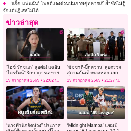
‘แจ็ค แฟนฉัน’ โพสต์แจงด่วนปมภาพคู่ทหารเก๊ ย้ำชัดไม่รู้
จักแต่ปฏิเสธไม่ได้
ข่าวล่าสุด
“ไอซ์ รักชนก” ลุยต่อ! แฉยับ
‘ชัชชาติ-บิ๊กหวาน’ ลุยตรวจ
“ไตรรัตน์” รักษาการเลขาฯ
สถานบันเทิงทองหล่อ-เอกมัย
กสทช. ยาว 6 ปี ลั่นรายต่อไป
สั่งปิด 3 แห่งไร้ใบอนุญาต
19 กรกฎาคม 2569
22:02 น.
19 กรกฎาคม 2569
21:27 น.
ต้องโดนเช็กบิล
“นางฟ้านักยัดห่วง” ประกาศ
‘Midnight Mamba’ แชมป์
เชียร์ฟ้าขาวคว้าแชมป์โลก
บาสฯ JB League รุ่น 10-11