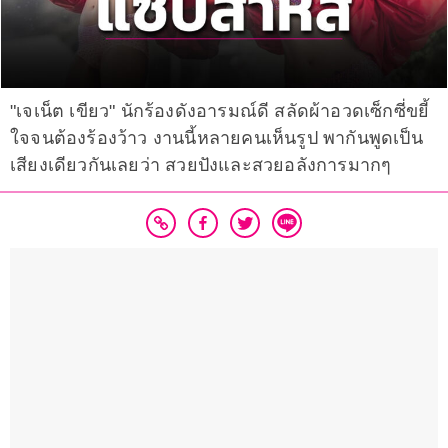
"เจเน็ต เขียว" นักร้องดังอารมณ์ดี สลัดผ้าอวดเซ็กซี่ขยี้
ใจจนต้องร้องว้าว งานนี้หลายคนเห็นรูป พากันพูดเป็น
เสียงเดียวกันเลยว่า สวยปังและสวยอลังการมากๆ