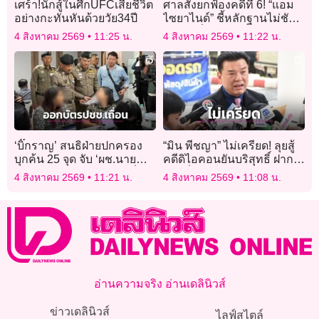
เศร้า!นักสู้ในศึกUFCเสียชีวิต
ศาลสั่งยกฟ้องคดีที่ 6! “แอม
อย่างกะทันหันด้วยวัย34ปี
ไซยาไนด์” ชี้หลักฐานไม่ชัด
ปมฆ่าเพื่อนสนิทปี 58
4 สิงหาคม 2569
11:25 น.
4 สิงหาคม 2569
11:22 น.
‘บิ๊กราญ’ สนธิฝ่ายปกครอง
“มิน พีชญา” ไม่เครียด! ลุยสู้
บุกค้น 25 จุด จับ ‘ผช.นาย
คดีดิไอคอนยันบริสุทธิ์ ฝาก
ทะเบียน’ ออกบัตรปชช.เถื่อน
บอกสื่อ “อยากกลับมาเล่น
4 สิงหาคม 2569
11:21 น.
4 สิงหาคม 2569
11:08 น.
ละคร”
อ่านความจริง อ่านเดลินิวส์
ข่าวเดลินิวส์
ไลฟ์สไตล์