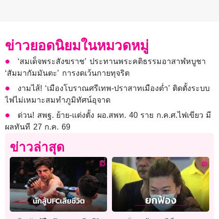
ข่าวยอดนิยมในหมวดหมู่
‘สมเด็จพระสังฆราช’ ประทานพระคติธรรมอาสาฬหบูชา
‘สัมมากัมมันตะ’ การงดเว้นกายทุจริต
งามไส้! ‘เมืองโบราณศรีเทพ-ปราสาทเมืองต่ำ’ ติดตั้งระบบ
ไฟไม่เหมาะสมทำภูมิทัศน์อุจาด
ด่วน! สพฐ. ย้าย-แต่งตั้ง ผอ.สพท. 40 ราย ก.ค.ศ.ไฟเขียว มี
ผลทันที 27 ก.ค. 69
ข่าวล่าสุด