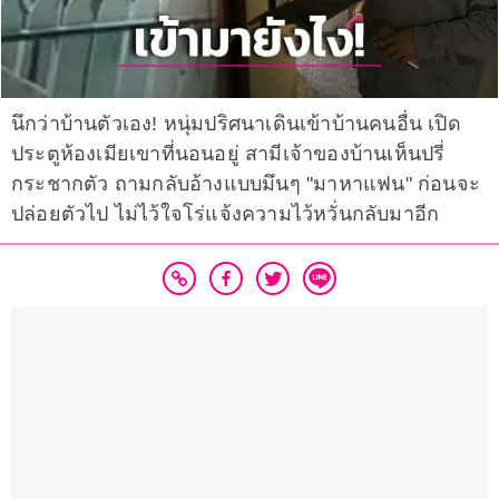
นึกว่าบ้านตัวเอง! หนุ่มปริศนาเดินเข้าบ้านคนอื่น เปิด
ประตูห้องเมียเขาที่นอนอยู่ สามีเจ้าของบ้านเห็นปรี่
กระชากตัว ถามกลับอ้างแบบมึนๆ "มาหาแฟน" ก่อนจะ
ปล่อยตัวไป ไม่ไว้ใจโร่แจ้งความไว้หวั่นกลับมาอีก