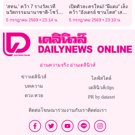
‘สทน.’ คว้า 7 รางวัลเวที
เปิดตัวละครใหม่! “ผีแดง” เล็ง
นวัตกรรมนานาชาติ-โชว์
คว้า “อังเดรย์ ซานโตส” เสริม
ศักยภาพงานวิจัยไทยไกลสู่
แดนกลาง
5 กรกฎาคม 2569
23:14 น.
5 กรกฎาคม 2569
23:10 น.
ญี่ปุ่น
อ่านความจริง อ่านเดลินิวส์
ข่าวเดลินิวส์
ไลฟ์สไตล์
บทความ
เดลินิวส์clips
ดวง-หวย
PR by dataxet
ติดต่อโฆษณา
ร่วมงานกับเรา
ติดต่อเรา