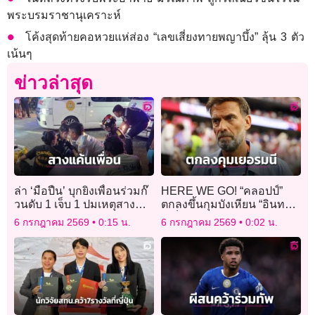
พระบรมราชานุเคราะห์
โค้งสุดท้ายคอหวยแห่ส่อง “เลขเสี่ยงทายพญาบึ้ง” ลุ้น 3 ตัว
เน้นๆ
ข่าวล่าสุด
ล่า ‘มือปืน’ บุกยิงเพื่อนร่วมก๊
HERE WE GO! “คลอปป์”
วนดับ 1 เจ็บ 1 ปมเหตุสาง
ตกลงขึ้นกุมบังเหียน “อินทรี
แค้นติดคุกถูกตีท้ายครัว
เหล็ก”
6 กรกฎาคม 2569
0:15 น.
6 กรกฎาคม 2569
0:02 น.