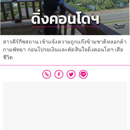
สาวคีร์กีซสถาน เข้าแจ้งความถูกแก๊งข้ามชาติหลอกค้า
กามพัทยา ก่อนโปรยเงินและตัดสินใจดิ่งคอนโดฯ เสีย
ชีวิต