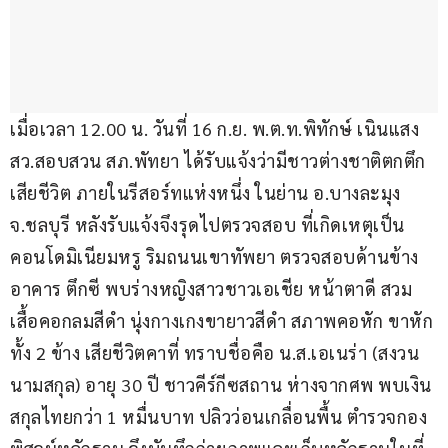
เมื่อเวลา 12.00 น. วันที่ 16 ก.ย. พ.ต.ท.พิทักษ์ เนินแสง 
สว.สอบสวน สภ.พัทยา ได้รับแจ้งว่ามีชาวต่างชาติตกตึก
เสียชีวิต ภายในรีสอร์ทแห่งหนึ่ง ในย่าน อ.บางละมุง
จ.ชลบุรี หลังรับแจ้งจึงรุดไปตรวจสอบ ที่เกิดเหตุเป็น
คอนโดมิเนียมหรู ริมถนนเขาทัพยา ตรวจสอบด้านข้าง
อาคาร ตึกซี พบร่างหญิงสาวชาวเอเชีย หน้าตาดี สวม
เสื้อคอกลมสีดำ นุ่งกางเกงขายาวสีดำ สภาพคอหัก ขาหัก
ทั้ง 2 ข้าง เสียชีวิตคาที่ ทราบชื่อคือ น.ส.เอเนร่า (สงวน
นามสกุล) อายุ 30 ปี ชาวคีร์กีซสถาน ห่างจากศพ พบเงิน
สกุลไทยกว่า 1 หมื่นบาท ปลิวว่อนเกลื่อนพื้น ตำรวจกอง