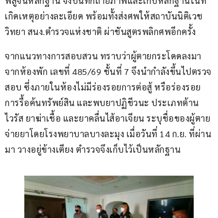
พิสูจน์หลักฐาน จึงบันทึกถ่ายภาพและเก็บหลักฐานในที่
เกิดเหตุอย่างละเอียด พร้อมทั้งส่งศพให้สถาบันนิติเวช
วิทยา สนง.ตำรวจแห่งชาติ ผ่าชันสูตรพลิกศพอีกครั้ง
จากแนวทางการสอบสวน ทราบว่าผู้ตายกระโดดลงมา
จากห้องพัก เลขที่ 485/69 ชั้นที่ 7 จึงนำกำลังขึ้นไปตรวจ
สอบ ซึ่งภายในห้องไม่มีร่องรอยการต่อสู้ หรือร่องรอย
การรื้อค้นทรัพย์สิน และพบยาปฏิชีวนะ ประเภทต้าน
ไวรัส ยาฆ่าเชื้อ และยาคลื่นไส้อาเจียน ระบุชื่อของผู้ตาย 
จ่ายยาโดยโรงพยาบาลบางละมุง เมื่อวันที่ 14 ก.ย. ที่ผ่าน
มา วางอยู่ข้างเตียง ตำรวจจึงเก็บไว้เป็นหลักฐาน