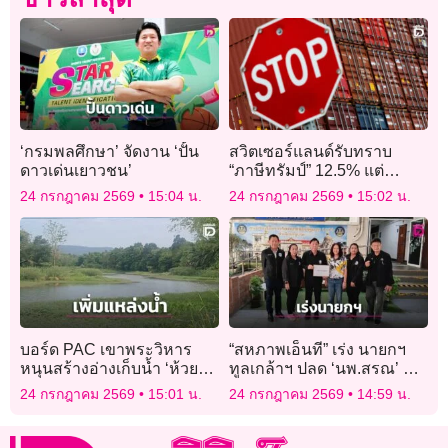
‘กรมพลศึกษา’ จัดงาน ‘ปั้น
สวิตเซอร์แลนด์รับทราบ
ดาวเด่นเยาวชน’
“ภาษีทรัมป์” 12.5% แต่
ปฏิเสธข้อกล่าวหา “แรงงาน
24 กรกฎาคม 2569
15:04 น.
24 กรกฎาคม 2569
15:02 น.
บังคับ”
บอร์ด PAC เขาพระวิหาร
“สหภาพเอ็นที” เร่ง นายกฯ
หนุนสร้างอ่างเก็บน้ำ ‘ห้วยตา
ทูลเกล้าฯ ปลด ‘นพ.สรณ’ พ้น
มาเรีย’ แก้แล้ง เติมความ
ประธาน กสทช.
24 กรกฎาคม 2569
15:01 น.
24 กรกฎาคม 2569
14:59 น.
มั่นคงให้เกษตรกร