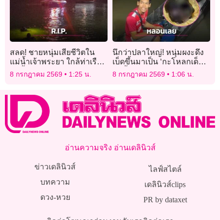
สลด! ชายหนุ่มเสียชีวิตใน
นึกว่าปลาใหญ่! หนุ่มผงะดึง
แม่น้ำเจ้าพระยา ใกล้ท่าเรือ
เบ็ดขึ้นมาเป็น ‘กะโหลกเด็ก’
ท่าน้ำนนท์ ตร.เร่งตรวจสอบ
จมน้ำปริศนาหน้าวัด
8 กรกฎาคม 2569
1:25 น.
8 กรกฎาคม 2569
1:06 น.
อัตลักษณ์และติดตามญาติ
อ่านความจริง อ่านเดลินิวส์
ข่าวเดลินิวส์
ไลฟ์สไตล์
บทความ
เดลินิวส์clips
ดวง-หวย
PR by dataxet