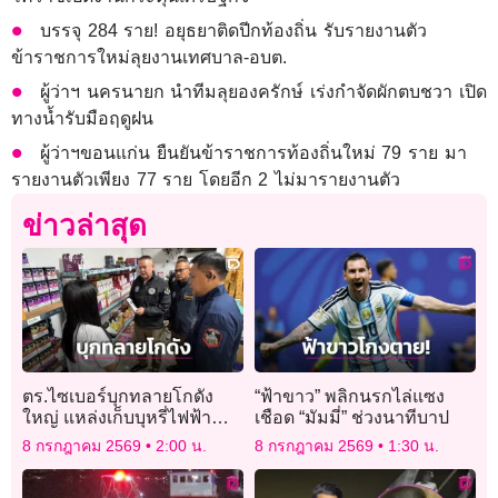
บรรจุ 284 ราย! อยุธยาติดปีกท้องถิ่น รับรายงานตัว
ข้าราชการใหม่ลุยงานเทศบาล-อบต.
ผู้ว่าฯ นครนายก นำทีมลุยองครักษ์ เร่งกำจัดผักตบชวา เปิด
ทางน้ำรับมือฤดูฝน
ผู้ว่าฯขอนแก่น ยืนยันข้าราชการท้องถิ่นใหม่ 79 ราย มา
รายงานตัวเพียง 77 ราย โดยอีก 2 ไม่มารายงานตัว
ข่าวล่าสุด
ตร.ไซเบอร์บุกทลายโกดัง
“ฟ้าขาว” พลิกนรกไล่แซง
ใหญ่ แหล่งเก็บบุหรี่ไฟฟ้า
เชือด “มัมมี่” ช่วงนาทีบาป
ลอบขายออนไลน์ ยึดของ
8 กรกฎาคม 2569
2:00 น.
8 กรกฎาคม 2569
1:30 น.
กลางอื้อ!