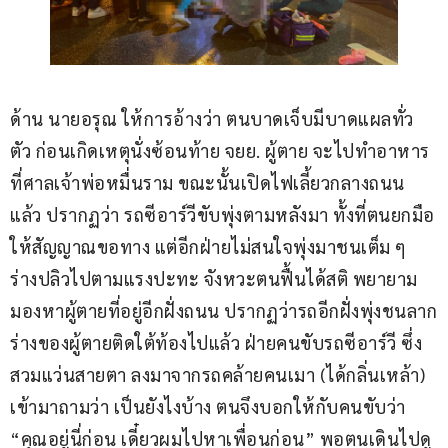
ด้าน นายอรุณ ให้การอ้างว่า ตนบาดเจ็บมีบาดแผลทั่ว
ตัว ก่อนเกิดเหตุนั่งซ้อนท้าย จยย. ผู้ตาย จะไปทำอาหาร
ที่ศาลเจ้าพ่อหมื่นราม ขณะนั้นเปิดไฟเลี้ยวกลางถนน
แล้ว ปรากฏว่า รถซีอาร์วีขับพุ่งตามหลังมา ทั้งที่ตนยกมือ
ให้สัญญาณขอทาง แต่อีกฝ่ายไม่สนใจพุ่งมาชนเต็ม ๆ 
ร่างปลิวไปตามแรงปะทะ จังหวะตนฟื้นได้สติ พยายาม
มองหาผู้ตายที่อยู่อีกฝั่งถนน ปรากฏว่ารถอีกฝั่งพุ่งชนลาก
ร่างของผู้ตายติดใต้ท้องไปแล้ว ฝ่ายคนขับรถซีอาร์วี ซึ่ง
สวมแว่นสายตา ลงมาจากรถคล้ายคนเมา (ได้กลิ่นเหล้า) 
เข้ามาถามว่า เป็นยังไงบ้าง ตนจึงบอกให้กับคนขับว่า 
“คุณอยู่นี่ก่อน เดี๋ยวผมไปหาเพื่อนก่อน” พอตนเดินไปดู