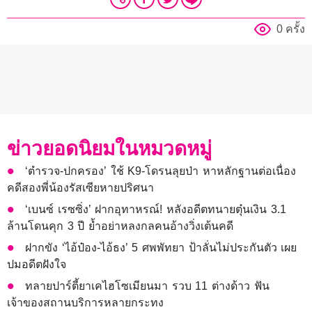
0 ครั้ง
ข่าวยอดนิยมในหมวดหมู่
‘ตำรวจ-ปกครอง’ ใช้ K9-โดรนลุยป่า หาหลักฐานต่อเนื่อง
คดีสองพี่น้องรัสเซียหายปริศนา
‘เบนซ์ เรซซิ่ง’ ฝากอุทาหรณ์! หลังอดีตทนายตุ๋นเงิน 3.1
ล้านโดนคุก 3 ปี ย้ำอย่าหลงกลคนอ้างวิ่งเต้นคดี
ฝากขัง ‘ไอ้ป๋อง-ไอ้ธง’ 5 ศพพัทยา ป้าลั่นไม่ประกันตัว เผย
ปมอดีตฝังใจ
ทลายปาร์ตี้ยาเคไฮโซเมียนมา รวบ 11 ต่างด้าว ฟัน
เจ้าของสถานบริการหลายกระทง