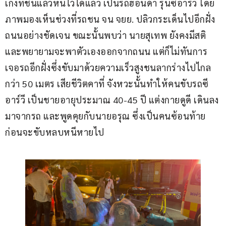
เก๋งที่ชนแล้วหนีไว้ได้แล้ว เป็นรถฮอนด้า รุ่นซีอาร์วี โดย
ภาพมองเห็นช่วงที่รถชน จน จยย. ปลิวกระเด็นไปอีกฝั่ง
ถนนอย่างชัดเจน ขณะนั้นพบว่า นายสุเทพ ยังคงมีสติ
และพยายามจะพาตัวเองออกจากถนน แต่ก็ไม่ทันการ 
เจอรถอีกฝั่งซึ่งขับมาด้วยความเร็วสูงชนลากร่างไปไกล
กว่า 50 เมตร เสียชีวิตคาที่ จังหวะนั้นทำให้คนขับรถซี
อาร์วี เป็นชายอายุประมาณ 40-45 ปี แต่งกายดูดี เดินลง
มาจากรถ และพูดคุยกับนายอรุณ ซึ่งเป็นคนซ้อนท้าย 
ก่อนจะขับหลบหนีหายไป