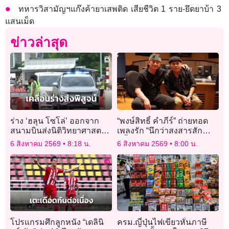
ทหารวิสามัญฯแก๊งค้ายาเสพติด เสียชีวิต 1 ราย-ยึดยาบ้า 3
แสนเม็ด
ข่าวล่าสุด
ร่าง ‘ฮลุน โซโล่’ ออกจาก
“พงษ์สิทธิ์ คำภีร์” ถ่ายทอด
สนามบินส่งนิติวิทยาศาสตร์
เพลงรัก “นึกว่าสงสารสัก
ตรวจพิสูจน์สาเหตุการเสีย
ครั้ง” จากปลายปากกาของ
6 สิงหาคม 2569
8:18 น.
6 สิงหาคม 2569
8:00 น.
ชีวิต
“วสุ ห้าวหาญ”
โปรแกรมศึกลูกหนัง “เดลินิ
ครม.ญี่ปุ่นไฟเขียวหั่นภาษี