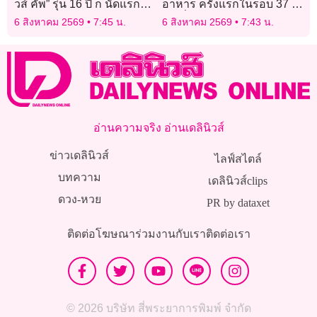
วส์ คัพ” รุ่น 16 ปี ก นัดแรก
อาหาร ครั้งแรกในรอบ 37 ปี
กลุ่ม A และ B เกมเดือดทุกคู่
แต่เสี่ยงกระทบฐานะการคลัง
6 สิงหาคม 2569
7:45 น.
6 สิงหาคม 2569
7:43 น.
อ่านความจริง อ่านเดลินิวส์
ข่าวเดลินิวส์
ไลฟ์สไตล์
บทความ
เดลินิวส์clips
ดวง-หวย
PR by dataxet
ติดต่อโฆษณา
ร่วมงานกับเรา
ติดต่อเรา
© 2026 บริษัท สี่พระยาการพิมพ์ จำกัด