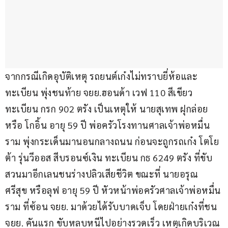
จากกรณีเกิดอุบัติเหตุ รถยนต์เก๋งไม่ทราบยี่ห้อและ
ทะเบียน พุ่งชนท้าย จยย.ฮอนด้า เวฟ 110 สีเขียว 
ทะเบียน กรก 902 ตรัง เป็นเหตุให้ นายสุเทพ ฝุกล่อย 
หรือ โกอิ้น อายุ 59 ปี พ่อครัวโรงทานศาลเจ้าพ่อหมื่น
ราม พุ่งกระเด็นมานอนกลางถนน ก่อนจะถูกรถเก๋ง โตโย
ต้า รุ่นวีออส สีบรอนซ์เงิน ทะเบียน กธ 6249 ตรัง ที่ขับ
สวนมาอีกเลนชนร่างปลิวเสียชีวิต ขณะที่ นายอรุณ 
ศรีสุข หรือลุฟ อายุ 59 ปี หัวหน้าพ่อครัวศาลเจ้าพ่อหมื่น
ราม ที่ซ้อน จยย. มาด้วยได้รับบาดเจ็บ โดยฝ่ายเก๋งที่ชน 
จยย. คันแรก ขับหลบหนีไปอย่างรวดเร็ว เหตุเกิดบริเวณ