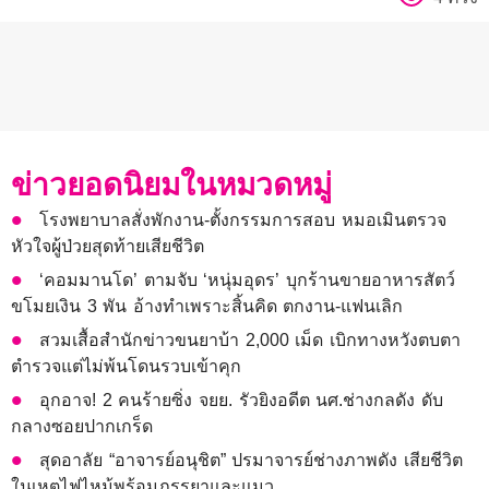
ข่าวยอดนิยมในหมวดหมู่
โรงพยาบาลสั่งพักงาน-ตั้งกรรมการสอบ หมอเมินตรวจ
หัวใจผู้ป่วยสุดท้ายเสียชีวิต
‘คอมมานโด’ ตามจับ ‘หนุ่มอุดร’ บุกร้านขายอาหารสัตว์
ขโมยเงิน 3 พัน อ้างทำเพราะสิ้นคิด ตกงาน-แฟนเลิก
สวมเสื้อสำนักข่าวขนยาบ้า 2,000 เม็ด เบิกทางหวังตบตา
ตำรวจแต่ไม่พ้นโดนรวบเข้าคุก
อุกอาจ! 2 คนร้ายซิ่ง จยย. รัวยิงอดีต นศ.ช่างกลดัง ดับ
กลางซอยปากเกร็ด
สุดอาลัย “อาจารย์อนุชิต” ปรมาจารย์ช่างภาพดัง เสียชีวิต
ในเหตุไฟไหม้พร้อมภรรยาและแมว