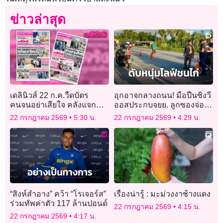
ข่าวล่าสุด
เดลินิวส์ 22 ก.ค.วืดบัตร
อุกอาจกลางถนน! มือปืนซิ่งวี
คนจนอย่าเสียใจ คลังแจก
ออสประกบจยย. ลูกซองจ่อยิง
ใหม่ ใส่ไทยช่วยไทย6ล้าน
หนุ่มไลฟ์ชนไก่
22 กรกฎาคม 2569
5:30 น.
22 กรกฎาคม 2569
4:29 น.
ราย
“สิงห์สำอาง” คว้า “โรเจอร์ส”
เรื่องน่ารู้ : มะม่วงงาช้างแดง
ร่วมทัพค่าตัว 117 ล้านปอนด์
22 กรกฎาคม 2569
4:15 น.
22 กรกฎาคม 2569
4:17 น.