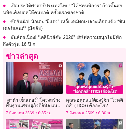
เปิดประวัติศาสตร์ประเทศไทย! “โค้ชคนพิการ” ก้าวขึ้นสอ
นพิคเคิลบอลให้คนปกติ ครั้งแรกของชาติ
ซัดกันนัว! นักเตะ “ผีแดง” เหวี่ยงหมัดทะเลาะเดือดแข้ง “ซัน
เดอร์แลนด์” (มีคลิป)
มันส์ต่อเนื่อง! “เดลินิวส์คัพ 2026” เสิร์ฟความสนุกไม่มีพัก
ถึงคิวรุ่น 16 ปี ก
ข่าวล่าสุด
“ดาต้า เซ็นเตอร์” โครงสร้าง
คุณพ่อคุณแม่ต้องรู้จัก “โรคติ
พื้นฐานเศรษฐกิจดิจิทัล แนะ
กส์” (TICS) คืออะไร?
เพิ่มทักษะสำคัญ
7 สิงหาคม 2569
6:35 น.
7 สิงหาคม 2569
6:30 น.