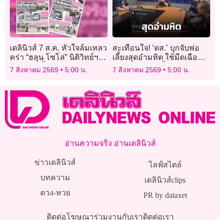
เดลินิวส์ 7 ส.ค. หัวใจล้มเหลว
สะเทือนใจ! ‘ดส.’ บุกจับพ่อ
คร่า “ฮลุน โซโล่” นิติวิทย์ฯ
เลี้ยงสุดอํามหิต ใช้มีดเฉือน
ยัน ยังไม่ทิ้งปมสารพิษ-
อวัยวะเพศลูกเลี้ยงวัย 3 ขวบ
7 สิงหาคม 2569
5:00 น.
7 สิงหาคม 2569
5:00 น.
ใหลตาย
อ่านความจริง อ่านเดลินิวส์
ข่าวเดลินิวส์
ไลฟ์สไตล์
บทความ
เดลินิวส์clips
ดวง-หวย
PR by dataxet
ติดต่อโฆษณา
ร่วมงานกับเรา
ติดต่อเรา