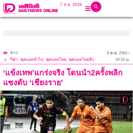
7 ส.ค. 2026
ข่าว
9 ต.ค. 2565 •
,
,
,
กีฬา
ฟุตบอลทั่วไป
ฟุตบอลไทย
ฟุตบอลไทยลีก
19:33 น.
‘แข้งเทพ’แกร่งจริง โดนนำ2ครั้งพลิก
แซงดับ ‘เชียงราย’