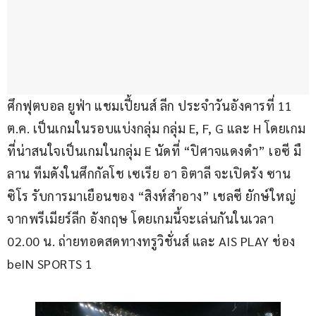
ศึกฟุตบอล ยูฟ่า แชมเปี้ยนส์ ลีก ประจำวันอังคารที่ 11 
ต.ค. เป็นเกมในรอบแบ่งกลุ่ม กลุ่ม E, F, G และ H โดยเกม
ที่น่าสนใจเป็นเกมในกลุ่ม E นัดที่ “ปิศาจแดงดำ” เอซี มื
ลาน ทีมดังในศึกกัลโช เซเรีย อา อิตาลี จะเปิดรัง ซาน 
ซิโร รับการมาเยือนของ “สิงห์สำอาง” เชลซี ยักษ์ใหญ่
จากพรีเมียร์ลีก อังกฤษ โดยเกมนี้จะเล่นกันในเวลา 
02.00 น. ถ่ายทอดสดทางทรูวิชั่นส์ และ AIS PLAY ช่อง 
beIN SPORTS 1