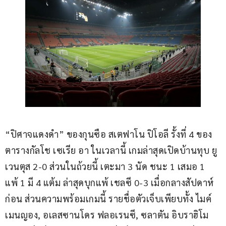
“ปิศาจแดงดำ” ของกุนซือ สเตฟาโน ปิโอลี รั้งที่ 4 ของ
ตารางกัลโช เซเรีย อา ในเวลานี้ เกมล่าสุดเปิดบ้านทุบ ยู
เวนตุส 2-0 ส่วนในถ้วยนี้ เตะมา 3 นัด ชนะ 1 เสมอ 1 
แพ้ 1 มี 4 แต้ม ล่าสุดบุกแพ้ เชลซี 0-3 เมื่อกลางสัปดาห์
ก่อน ส่วนความพร้อมเกมนี้ รายชื่อตัวเจ็บเพียบทั้ง ไมค์ 
เมนญอง, อเลสซานโดร ฟลอเรนซี, ซลาตัน อิบราฮิโม