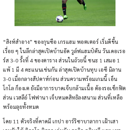
“สิงห์สำอาง” ของกุนซือ เกรแฮม พอตเตอร์ เริ่มดีขึ้น
เรื่อย ๆ ในลีกล่าสุดเปิดบ้านอัด วูล์ฟแฮมป์ตัน วันเดอเรอ
ร์ส 3-0 รั้งที่ 4 ของตาราง ส่วนในถ้วยนี้ ชนะ 1 เสมอ 1 
แพ้ 1 มี 4 คะแนนเช่นกัน ล่าสุดเปิดบ้านทุบ เอซี มิลาน 
3-0 เมื่อกลางสัปดาห์ก่อน ส่วนความพร้อมเกมนี้ เอ็น
โกโล ก็องเต ยังมีอาการบาดเจ็บกล้ามเนื้อ ต้องรอเช็กฟิต 
ส่วน เวสลีย์ โฟฟานา เจ็บหมดสิทธิลงสนาม ส่วนที่เหลือ
พร้อมลุยทั้งหมด
โดย 11 ตัวจริงที่คาดมี เกปา อาร์ริซาบาลากา เฝ้าเสา 