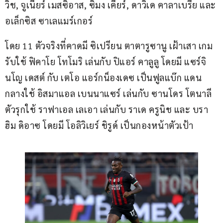
วิช, จูเนียร์ เมสซิอาส, ซิมง เคียร์, ดาวิเด คาลาเบรีย และ 
อเล็กซิส ซาเลแมร์เกอร์
โดย 11 ตัวจริงที่คาดมี ซิเปรียน ตาตารูซานู เฝ้าเสา เกม
รับใช้ ฟิคาโย โทโมริ เล่นกับ ปิแอร์ คาลูลู โดยมี แซร์จิ
นโญ เดสต์ กับ เตโอ แอร์กน็องเดซ เป็นฟูลแบ๊ก แดน
กลางใช้ อิสมาแอล เบนนาแซร์ เล่นกับ ซานโดร โตนาลี 
ตัวรุกใช้ ราฟาเอล เลเอา เล่นกับ ราเด ครูนิช และ บรา
ฮิม ดิอาซ โดยมี โอลิวิเยร์ ชิรูด์ เป็นกองหน้าตัวเป้า