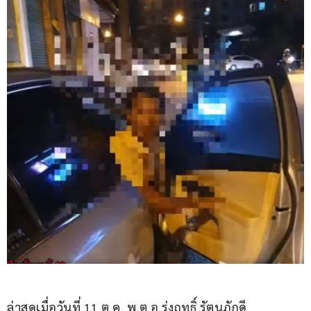
ล่าสุดเมื่อวันที่ 11 ต.ค. พ.ต.อ.รุ่งฤทธิ์ รัตนภักดี 