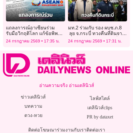
แถลงการณ์อาเซียนร่วม
มท.2 ร่วมกับ รอง ผบช.ภ.8
รับมือวิกฤติโลก แก้ข้อพิพาท
ลุย จ.กระบี่ ทวงคืนที่ดินจาก
ด้วยสันติวิธี ปราบมิจฉาชีพ
กลุ่มนอมินีทุนต่างชาติ สั่ง
24 กรกฎาคม 2569
17:35 น.
24 กรกฎาคม 2569
17:31 น.
ออนไลน์
อายัดกว่า 126 ไร่
อ่านความจริง อ่านเดลินิวส์
ข่าวเดลินิวส์
ไลฟ์สไตล์
บทความ
เดลินิวส์clips
ดวง-หวย
PR by dataxet
ติดต่อโฆษณา
ร่วมงานกับเรา
ติดต่อเรา