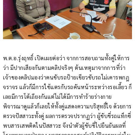
พ.ต.อ.รุ่งฤทธิ์ เปิดเผยต่อว่า จากการสอบถามทั้งคู่ให้การ
ว่า มีปากเสียงกันตามคลิปจริงๆ ต้นเหตุมาจากการที่ว่า
เจ้าของคลิปมองว่าคนขับรถป้ายเขียวขับรถไม่เคารพกฎ
จราจร แล้วก็มีการใช้แตรกับรถคันหน้าระหว่างรอเลี้ยว ก็
เลยมีการโต้เถียงกันแต่ไม่ได้มีการทำร้ายร่างกาย 
พิจารณาดูแล้วก็เลยให้ทั้งคู่แสดงความบริสุทธิ์ใจ ด้วยการ
ตรวจปัสสาวะทั้งคู่ ผลการตรวจปรากฏว่า ผู้ขับขี่รถแท็กซี่
พบสารเสพติดในปัสสาวะ จึงนำตัวผู้ขับขี่ไปยืนยันผลที่