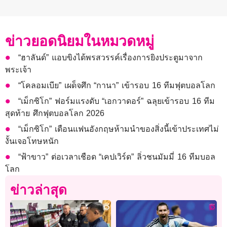
ข่าวยอดนิยมในหมวดหมู่
“ฮาลันด์” แอบขิงได้พรสวรรค์เรื่องการยิงประตูมาจาก
พระเจ้า
“โคลอมเบีย” เผด็จศึก “กานา” เข้ารอบ 16 ทีมฟุตบอลโลก
“เม็กซิโก” ฟอร์มแรงดับ “เอกวาดอร์” ฉลุยเข้ารอบ 16 ทีม
สุดท้าย ศึกฟุตบอลโลก 2026
“เม็กซิโก” เตือนแฟนอังกฤษห้ามนำของสิ่งนี้เข้าประเทศไม่
งั้นเจอโทษหนัก
“ฟ้าขาว” ต่อเวลาเชือด “เคปเวิร์ด” ลิ่วชนมัมมี่ 16 ทีมบอล
โลก
ข่าวล่าสุด