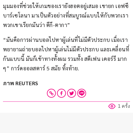
มุมมองที่ช่วยให้เกมของเรายังฮอตอยู่เสมอ เขายก เอฟซี 
บาร์เซโลนา มาเป็นตัวอย่างที่สมบูรณ์แบบให้กับพวกเรา 
พวกเขาเรียกมันว่า ตีกี-ตากา”
“มันคือการผ่านบอลไปหาผู้เล่นที่ไม่มีตัวประกบ เมื่อเรา
พยายามถ่ายบอลไปหาผู้เล่นไม่มีตัวประกบ และเคลื่อนที่
กันแบบนี้ มันก็เข้าทางทั้งผม รวมทั้ง สตีเฟน เคอร์รี มาก 
ๆ” การ์ดออลสตาร์ 5 สมัย ทิ้งท้าย.
ภาพ REUTERS
1 ครั้ง