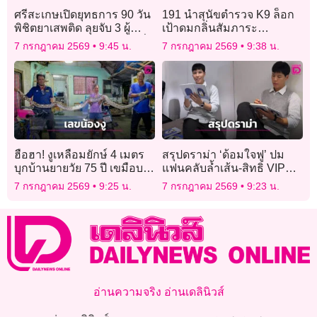
ศรีสะเกษเปิดยุทธการ 90 วัน
191 นำสุนัขตำรวจ K9 ล็อก
พิชิตยาเสพติด ลุยจับ 3 ผู้
เป้าดมกลิ่นสัมภาระ
ต้องหา ยึดยาบ้ากว่า 2.4 หมื่น
สุวรรณภูมิ 24 ชม. ประเดิม
7 กรกฎาคม 2569
9:45 น.
7 กรกฎาคม 2569
9:38 น.
เม็ด อายัดทรัพย์ครึ่งล้าน
ไฟลต์แรกเมลเบิร์น
ฮือฮา! งูเหลือมยักษ์ 4 เมตร
สรุปดราม่า ‘ด้อมใจฟู’ ปม
บุกบ้านยายวัย 75 ปี เขมือบ
แฟนคลับล้ำเส้น-สิทธิ VIP
แมวหลายตัว คอหวยไม่
ด้าน ‘คัลแลน’ แจงชัดทุกมุม
7 กรกฎาคม 2569
9:25 น.
7 กรกฎาคม 2569
9:23 น.
พลาดส่องเลขที่บ้านลุ้นโชค
อ่านความจริง อ่านเดลินิวส์