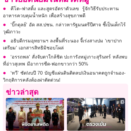
คีโต–ฟาสติ้ง และสูตรอัตราตัวเลข รู้จักวิธีรับประทาน
อาหารควบคุมน้ำหนัก เพื่อสร้างสุขภาพดี
‘บิ๊กดุลย์’ อัด สส.ปชน. กล่าวหารัฐมนตรีปีศาจ ชี้เป็นเด็กไร้
วุฒิภาวะ
อธิบดีกรมอุทยานฯ ลงพื้นที่ระนอง จี้เร่งสางปม ‘เขาปาก
เตรียม’ เอกสารสิทธิมิชอบโผล่
‘อรรถพล’ สั่งจับตาใกล้ชิด ปะการังหมู่เกาะสุรินทร์ หลังพบ
ที่อ่าวสุเทพ มีอาการซีด-ฟอกขาวกว่า 50%
‘ทวี’ ซัด!งบปี 70 บัญชีแผ่นดินติดลบ!เงินอนาคตถูกจำนอง-
วิกฤติการคลังต้องผ่าตัดด่วน!
ข่าวล่าสุด