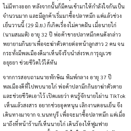
ไม่มีทางออก หลังจากนั้นก็มีคนเข้ามาให้กำลังใจกันเป็น
จำนวนมาก และมีลูกค้าเริ่มมาซื้อปลาหมึก แต่แล้วช่วง
เย็นวานนี้ (29 มิ.ย.) ก็เกิดเรื่องไม่คาดฝัน เมื่อนายไก่ 
(นามสมมติ) อายุ 32 ปี พ่อค้าขายปลาหมึกคนดังกล่าว 
พยายามกินยาเพื่อจะฆ่าตัวตายต่อหน้าลูกสาว 2 คน จน
กระทั่งมีพลเมืองดีมาเห็นจึงรีบนำส่งรพ.การุญเวช 
อยุธยา ช่วยชีวิตไว้ได้ทัน
จากการสอบถามนายทักษิณ พิมพ์กลาง อายุ 37 ปี 
พลเมืองดีที่ไปพบนายไก่ พ่อค้าปลามึกกินยาฆ่าตัวตาย
และช่วยชีวิตเอาไว้ เปิดเผยว่า ตนรู้จักนายไผ่าน TikTok 
 เห็นแล้วสงสาร อยากช่วยอุดหนุน เลิกงานตอนเย็น จึง
เดินทางมาจาก จ.นนทบุรี เพื่อจะมาซื้อปลาหมึก แต่เมื่อ
มาถึงที่หน้าร้านก็เห็นนายไก่ เดินร้องไห้ฟูมฟาย