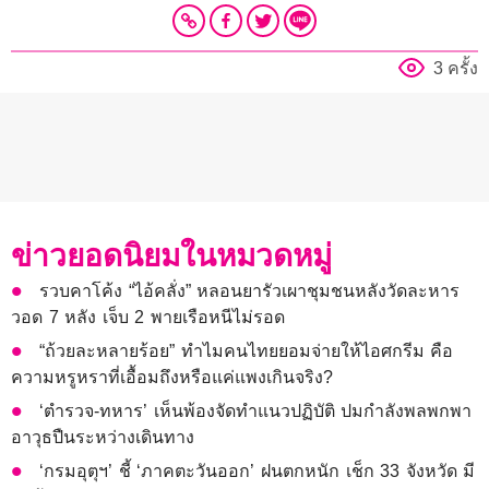
3 ครั้ง
ข่าวยอดนิยมในหมวดหมู่
รวบคาโค้ง “ไอ้คลั่ง” หลอนยารัวเผาชุมชนหลังวัดละหาร
วอด 7 หลัง เจ็บ 2 พายเรือหนีไม่รอด
“ถ้วยละหลายร้อย” ทำไมคนไทยยอมจ่ายให้ไอศกรีม คือ
ความหรูหราที่เอื้อมถึงหรือแค่แพงเกินจริง?
‘ตำรวจ-ทหาร’ เห็นพ้องจัดทำแนวปฏิบัติ ปมกำลังพลพกพา
อาวุธปืนระหว่างเดินทาง
‘กรมอุตุฯ’ ชี้ ‘ภาคตะวันออก’ ฝนตกหนัก เช็ก 33 จังหวัด มี