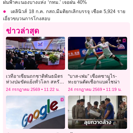
ฝนฟ้าคะนองบางแห่ง ‘กทม.’ เจอฝน 40%
เดลินิวส์ 18 ก.ค. กสถ.มีมติยกเลิกบรรจุ เชือด 5,924 ราย
เอี่ยวขบวนการโกงสอบ
ข่าวล่าสุด
เวทีอาเซียนถกชาติพันธมิตร
“บาส-เฟม” เชือดซามูไร-
ห่วงปมขัดแย้งทั่วโลก สหรัฐฯ
ทะยานตัดเชือกแบดไชน่า
จับมือไทยลุยปราบสแกมเม
24 กรกฎาคม 2569
11:22 น.
24 กรกฎาคม 2569
11:19 น.
อร์