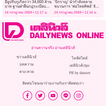
อียูปรับกูเกิลกว่า 34,000 ล้าน
‘บิ๊กราญ’ นำกำลังทลาย
บาท ฐานฝ่าฝืนกฎระเบียบ
ขบวนการ ‘พ่อไทยทิพย์’ จับ
ด้านการผูกขาด
เพิ่มอีก 4 ราย
24 กรกฎาคม 2569
11:17 น.
24 กรกฎาคม 2569
11:16 น.
อ่านความจริง อ่านเดลินิวส์
ข่าวเดลินิวส์
ไลฟ์สไตล์
บทความ
เดลินิวส์clips
ดวง-หวย
PR by dataxet
ติดต่อโฆษณา
ร่วมงานกับเรา
ติดต่อเรา