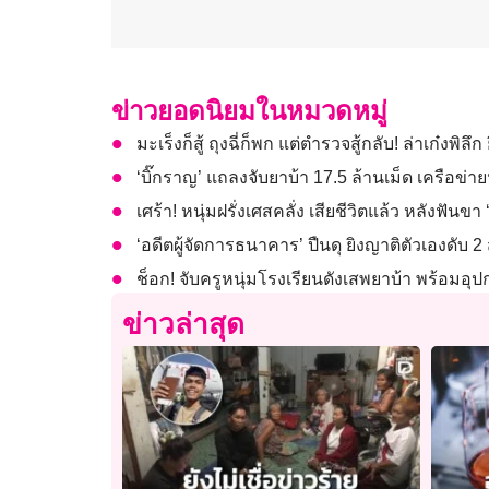
ข่าวยอดนิยมในหมวดหมู่
มะเร็งก็สู้ ถุงฉี่ก็พก แต่ตำรวจสู้กลับ! ล่าเก๋งพิล
‘บิ๊กราญ’ แถลงจับยาบ้า 17.5 ล้านเม็ด เครือข
เศร้า! หนุ่มฝรั่งเศสคลั่ง เสียชีวิตแล้ว หลังฟัน
‘อดีตผู้จัดการธนาคาร’ ปืนดุ ยิงญาติตัวเองดับ 
ช็อก! จับครูหนุ่มโรงเรียนดังเสพยาบ้า พร้อมอ
ข่าวล่าสุด