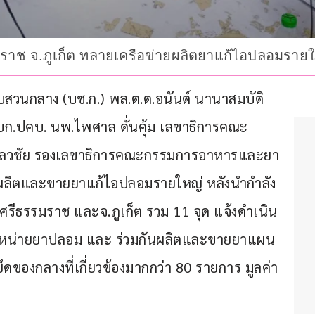
รรมราช จ.ภูเก็ต ทลายเครือข่ายผลิตยาแก้ไอปลอมราย
อบสวนกลาง (บช.ก.) พล.ต.ต.อนันต์ นานาสมบัติ 
บก.ปคบ. นพ.ไพศาล ดั่นคุ้ม เลขาธิการคณะ
นลวชัย รองเลขาธิการคณะกรรมการอาหารและยา 
ู้ผลิตและขายยาแก้ไอปลอมรายใหญ่ หลังนำกำลัง
ครศรีธรรมราช และจ.ภูเก็ต รวม 11 จุด แจ้งดำเนิน
ะจำหน่ายยาปลอม และ ร่วมกันผลิตและขายยาแผน
ดของกลางที่เกี่ยวข้องมากกว่า 80 รายการ มูลค่า