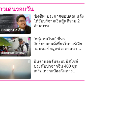
่าวเด่นรอบวัน
‘ยิ่งชีพ’ ประกาศขอบคุณ หลัง
ได้รับบริจาคเงินสู้คดีร่วม 2
ล้านบาท
‘กลุ่มคนไทย’ ขี่รถ
จักรยานยนต์เที่ยวในจอร์เจีย
วอนขอข้อมูลช่วยตามหา
‘ฮลุน โซโล่’ อีกแรง
อิหร่านจ่อรับระบบมิสไซล์
ประทับบ่าจากจีน 400 ชุด
เสริมเกราะป้องกันทาง
อากาศ