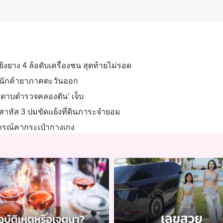
ึก ยิงยาง 4 ล้อดับเครื่องชน สุดท้ายไม่รอด
่ายนักค้ายาภาคตะวันออก
ขา ‘ดาบตำรวจคลองตัน’ เจ็บ
2 สาหัส 3 ปมขัดแย้งที่ดินภาระจำยอม
ุปกรณ์คากระเป๋ากางเกง