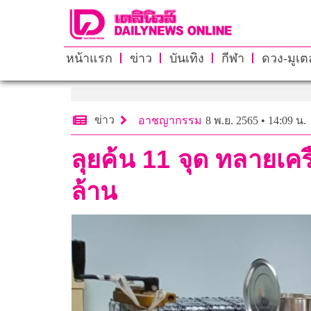
หน้าแรก
ข่าว
บันเทิง
กีฬา
ดวง-มูเตล
ข่าว
อาชญากรรม
8 พ.ย. 2565 • 14:09 น.
ลุยค้น 11 จุด ทลายเ
ล้าน