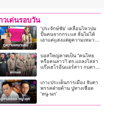
่าวเด่นรอบวัน
‘ประจักษ์ชัย’ เคลื่อนไหวปม
ปั้นคนจากกระแส ลั่นไม่ได้
เอาแค่แสงแต่ดูความเหมาะ
สม ไม่งั้นนักร้องคงเต็มค่าย
บอสใหญ่คาดเป็น “คนไทย
หรือคนลาว”! ตร.แถลงไล่ล่า
แก๊งเฮโรอีนแอร์สาว กบดาน
ประเทศเพื่อนบ้าน
เกาะประเด็นการเมือง จับตา
พรรคฝ่ายค้าน ปูทางเชือด
‘หนู-นก’