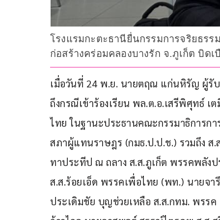
โรงแรมกะตะธานียื่นกรรมการจริยธรรมสภา
ก่อสร้างคร่อมคลองบางรัก จ.ภูเก็ต บิดเบ
เมื่อวันที่ 24 พ.ย. นายตฤณ แก่นหิรัญ ผ
ถึงกรณีเข้าร้องเรียน พล.ต.อ.เสรีพิศุทธ์ 
ไทย ในฐานะประธานคณะกรรมาธิการการป
สภาผู้แทนราษฎร (กมธ.ป.ป.ช.) รวมถึง ส.ส.
ทาประทีป ณ ถลาง ส.ส.ภูเก็ต พรรคพลังประ
ส.ส.ร้อยเอ็ด พรรคเพื่อไทย (พท.) นายจารึ
ประเดิมชัย บุญช่วยเหลือ ส.ส.กทม. พรรค 