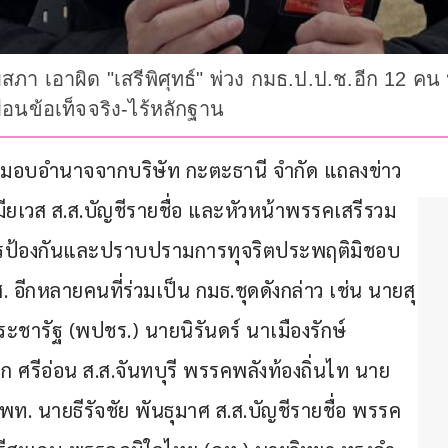
 เอาผิด "เสรีพิศุทธ์" พ่วง กมธ.ป.ป.ช.อีก 12 คน 
ือนข้อเท็จจริง-ไร้หลักฐาน
ู้รับมอบอำนาจจากบริษัท กะตะธานี จำกัด แถลงข่าว
เตมียเวส ส.ส.บัญชีรายชื่อ และหัวหน้าพรรคเสรีรวม
้องกันและปราบปรามการทุจริตประพฤติมิชอบ 
 อีกหลายคนที่ร่วมเป็น กมธ.ชุดดังกล่าว เช่น นายสุ
ชารัฐ (พปชร.) นายนิรันดร์ นาเมืองรักษ์ 
ก ศรีอ่อน ส.ส.จันทบุรี พรรคพลังท้องถิ่นไท นาย
พท. นายธีรัจชัย พันธุมาศ ส.ส.บัญชีรายชื่อ พรรค