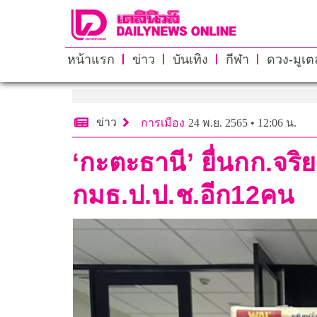
หน้าแรก
ข่าว
บันเทิง
กีฬา
ดวง-มูเตล
ข่าว
การเมือง
24 พ.ย. 2565 • 12:06 น.
‘กะตะธานี’ ยื่นกก.จริย
กมธ.ป.ป.ช.อีก12คน