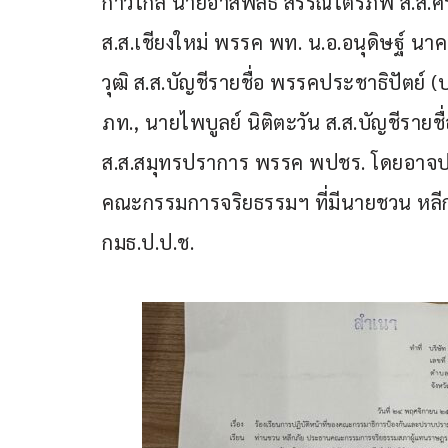
ก้าวไกล นายอาสพลธ์ สรรณ์ไตรภพ ส.ส.ศร
ส.ส.เชียงใหม่ พรรค พท. น.อ.อนุดิษฐ์ น
วุฒิ ส.ส.บัญชีรายชื่อ พรรคประชาธิปัตย์ (
ภท., นายไพบูลย์ นิติตะวัน ส.ส.บัญชีรายช
ส.ส.สมุทรปราการ พรรค พปชร. โดยอาจประ
คณะกรรมการจริยธรรมฯ ที่มีนายชวน หลี
กมธ.ป.ป.ช.