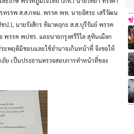
ีสะเกษ พรรคภูมิใจไทย (ภท.) นายวิทยา ทรงคำ 
าครทรรพ ส.ส.กทม. พรรค พท. นายอิสระ เสรีวัฒน
ข
ปชป.), นายรังสิกร ทิมาตฤกะ ส.ส.บุรีรัมย์ พรรค 
ื่อ พรรค พปชร. และนายกรุงศรีวิไล สุทินเผือก 
พฤติมิชอบและใช้อำนาจเกินหน้าที่ จึงขอให้
กภัย เป็นประธานตรวจสอบการทำหน้าที่ของ 