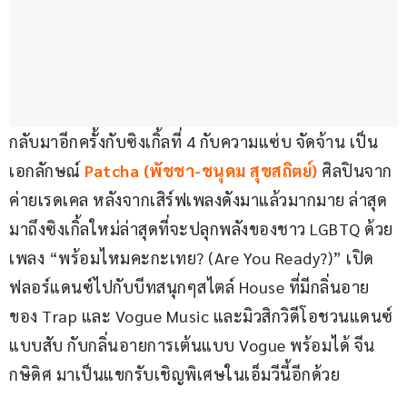
กลับมาอีกครั้งกับซิงเกิ้ลที่ 4 กับความแซ่บ จัดจ้าน เป็น
เอกลักษณ์ 
Patcha (พัชชา-ชนุดม สุขสถิตย์)
 ศิลปินจาก
ค่ายเรดเคล หลังจากเสิร์ฟเพลงดังมาแล้วมากมาย ล่าสุด
มาถึงซิงเกิ้ลใหม่ล่าสุดที่จะปลุกพลังของชาว LGBTQ ด้วย
เพลง “พร้อมไหมคะกะเทย? (Are You Ready?)” เปิด
ฟลอร์แดนซ์ไปกับบีทสนุกๆสไตล์ House ที่มีกลิ่นอาย
ของ Trap และ Vogue Music และมิวสิกวิดีโอชวนแดนซ์
แบบสับ กับกลิ่นอายการเต้นแบบ Vogue พร้อมได้ จีน 
กษิดิศ มาเป็นแขกรับเชิญพิเศษในเอ็มวีนี้อีกด้วย 