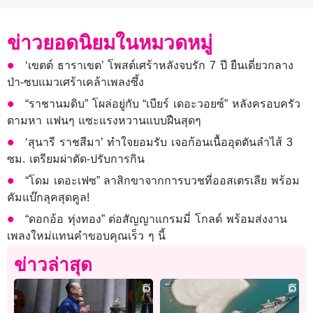
ข่าวยอดนิยมในหมวดหมู่
‘เขตต์ ธาราเขต’ โพสต์เศร้าหลังจบรัก 7 ปี ยืนเดี่ยวกลาง
ป่า-ซบแมวเศร้าเคล้าเพลงซึ้ง
“ราชานมดิบ” โผล่อยู่กับ “เบียร์ เดอะวอยซ์” หลังครอบครัว
ตามหา แฟนๆ แซะแรงหวานแบบฝืนสุดๆ
‘สุนารี ราชสีมา’ ทำใจยอมรับ เจอก้อนเนื้ออุดตันลำไส้ 3
ซม. เตรียมผ่าตัด-ปรับการกิน
“โดม เดอะเฟซ” ลาสิกขาจากการบวชที่ออสเตรเลีย พร้อม
คัมแบ๊กลุคสุดคูล!
“ดอกอ้อ ทุ่งทอง” ต่อสัญญาแกรมมี่ โกลด์ พร้อมส่งงาน
เพลงใหม่แทนคำขอบคุณเร็ว ๆ นี้
ข่าวล่าสุด