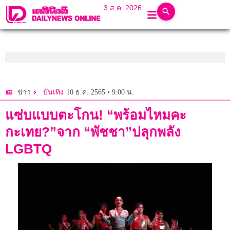
3 ส.ค. 2026
10 ธ.ค. 2565 • 9:00 น.
ข่าว
บันเทิง
แซ่บแบบตะโกน! “พร้อมไหมคะ
กะเทย?”จาก “พัชชา”ปลุกพลัง
LGBTQ