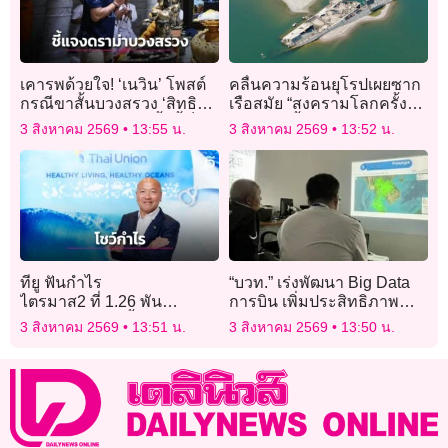
เคารพด้วยใจ! ‘เนวิน’ โพสต์
คลื่นความร้อนยุโรปเผยซาก
กรณีขาสั้นบวงสรวง ‘สิทธิ
เรือสมัย “สงครามโลกครั้งที่
ส่วนตัว-สะดวกแบบนี้’ ชี้เป็น
2 ” ใต้แม่น้ำดานูบ
3 สิงหาคม 2569
13:55 น.
3 สิงหาคม 2569
13:52 น.
พิธีของสโมสร มาทีไรได้
แชมป์ทุกปี
ทียู ฟันกำไร
“บวท.” เร่งพัฒนา Big Data
ไตรมาส2 ที่ 1.26 พัน
การบิน เพิ่มประสิทธิภาพ
ล้าน หนุนกำไรขั้นต้นทำสถิติ
บริหารจราจรทางอากาศ
3 สิงหาคม 2569
13:51 น.
3 สิงหาคม 2569
13:50 น.
สูงสุดเป็นประวัติการณ์