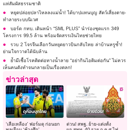
แห่สัมผัสธรรมชาติ
หยุดปล่อยปลาไหลลงแม่น้ำ! ได้บาปแทนบุญ สัตว์เสี่ยงตาย-
ทำลายระบบนิเวศ
บอร์ด กทบ. เดินหน้า “SML PLUS” นำร่องชุดแรก 349
โครงการ 99.5 ล้าน พร้อมจัดสรรเงินไทยช่วยไทย
รวบ 2 โจรจีนเลือกวันหยุดยาวบินกลับไทย ล่าบ้านหรูซ้ำ!
ย่ามใจกวาดได้นับล้าน
ย้ำมีเชื้อโรคติดต่อทางน้ำลาย “อย่ากินไอติมต่อกัน” ไม่ควร
เห็นคนดังทำจนกลายเป็นเรื่องตลก!
ข่าวล่าสุด
‘เสือเหลือง’ ฟอร์มดุ ก่อนยก
ด่วน! สพฐ. ย้าย-แต่งตั้ง
พลเยือน ‘ช้างศึก’
ผอ.สพท. 40 ราย ก.ค.ศ.ไฟ