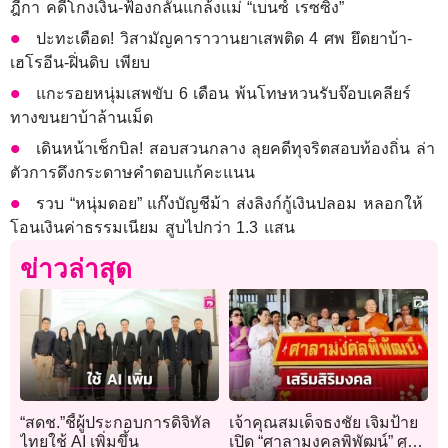
ฎีกา คดีโกงเงิน-ฟ้องกลั่นแกล้งแม่ “เบนซ์ เรซซิ่ง”
ปะทะเดือด! วิสามัญคาราวานยาเสพติด 4 ศพ ยึดยาบ้า-
เฮโรอีน-ฝิ่นดิบ เพียบ
แกะรอยหนุ่มเสพขับ 6 เดือน พ้นโทษหวนรับจ๊อบเคลียร์
ทางขนยาบ้าล้านเม็ด
เดินหน้าเช็กบิล! สอบสวนกลาง ลุยคดีทุจริตสอบท้องถิ่น ล่า
ตัวการดึงกระดาษคำตอบแก้คะแนน
รวบ “หนุ่มดอย” แก๊งบัญชีม้า ส่งลิงก์กู้เงินปลอม หลอกให้
โอนเงินค่าธรรมเนียม สูบไปกว่า 1.3 แสน
ข่าวล่าสุด
“สดช.”ชี้ผู้ประกอบการดิจิทัล
เจ้าคุณสมเด็จธงชัย เจิมป้าย
ไทยใช้ AI เพิ่มขึ้น
เปิด “ศาลามงคลพิพัฒน์” ศูนย์