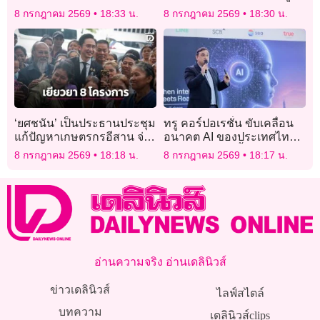
ปฏิบัติธรรม อุทยานหลวงพ่อ
8 กรกฎาคม 2569
18:33 น.
8 กรกฎาคม 2569
18:30 น.
โตบ้านแพ้ว
‘ยศชนัน’ เป็นประธานประชุม
ทรู คอร์ปอเรชั่น ขับเคลื่อน
แก้ปัญหาเกษตรกรอีสาน จ่อ
อนาคต AI ของประเทศไทย
ชง ครม.เยียวยา 8 โครงการ
ด้วยโครงสร้างพื้นฐานด้าน
8 กรกฎาคม 2569
18:18 น.
8 กรกฎาคม 2569
18:17 น.
ใหญ่
Data, Connectivity และ
Compute
อ่านความจริง อ่านเดลินิวส์
ข่าวเดลินิวส์
ไลฟ์สไตล์
บทความ
เดลินิวส์clips