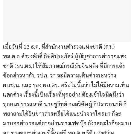
เมื่อวันที่ 13 ธ.ค. ที่สำนักงานตำรวจแห่งชาติ (ตร.) 
พล.ต.อ.ดำรงศักดิ์ กิตติประภัสร์ ผู้บัญชาการตำรวจแห่ง
ชาติ (ผบ.ตร.) ให้สัมภาษณ์กรณีผับจินหลิง ที่มีการแจ้ง
ข้อกล่าวหากับ รปภ. ว่า จะมีความเห็นต่างระหว่าง 
ผบช.น. และ รอง ผบ.ตร. หรือไม่นั้นว่า ไม่ได้มีความเห็น
แตกต่าง เรื่องนี้เป็นเรื่องที่ทุกอย่าง ต้องเข้าใจนิดนึงว่า
ทุกคนปรารถนาดี นายชูวิทย์ กมลวิศิษฎ์ ก็ปรารถนาดี ก็
พยายามได้ยินข่าวสารหรือได้แนะนำจากใครมา ก็จะ
มาบอกตำรวจแต่อาจผ่านทางเฟซบุ๊ก กังวลอะไรก็จะมาบ
อก ทางคณะทำงานที่ตั้งอยู่มี พล.ต.ท.ธิติ แสงสว่าง 