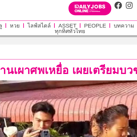
ู
หวย
ไลฟ์สไตล์
ASSET
PEOPLE
บทความ
ทุกทิศทั่วไทย
านเผาศพเหยื่อ เผยเตรียมบวชอ