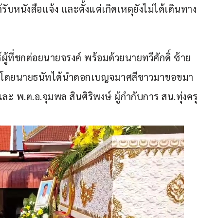
้รับหนังสือแจ้ง และตั้งแต่เกิดเหตุยังไม่ได้เดินทาง
ู้ที่ชกต่อยนายจรงค์ พร้อมด้วยนายทวีศักดิ์ ซ้าย
กัน โดยนายธนัทได้นำดอกเบญจมาศสีขาวมาขอขมา
พ.ต.อ.จุมพล สินศิริพงษ์ ผู้กำกับการ สน.ทุ่งครุ