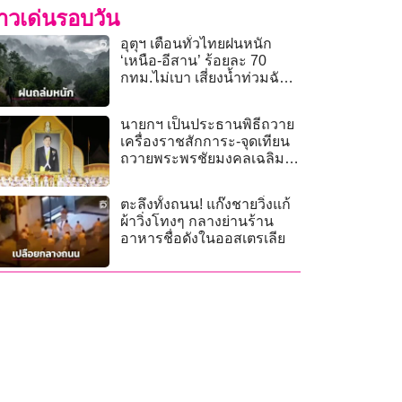
่าวเด่นรอบวัน
อุตุฯ เตือนทั่วไทยฝนหนัก
‘เหนือ-อีสาน’ ร้อยละ 70
กทม.ไม่เบา เสี่ยงน้ำท่วมฉับ
พลัน
นายกฯ เป็นประธานพิธีถวาย
เครื่องราชสักการะ-จุดเทียน
ถวายพระพรชัยมงคลเฉลิม
พระชนมพรรษาพระบาท
สมเด็จพระเจ้าอยู่หัว
ตะลึงทั้งถนน! แก๊งชายวิ่งแก้
ผ้าวิ่งโทงๆ กลางย่านร้าน
อาหารชื่อดังในออสเตรเลีย