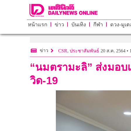
หน้าแรก
ข่าว
บันเทิง
กีฬา
ดวง-มูเตล
ข่าว
CSR
,
ประชาสัมพันธ์
20 ส.ค. 2564 • 
“นมตรามะลิ” ส่งมอบเต
วิด-19