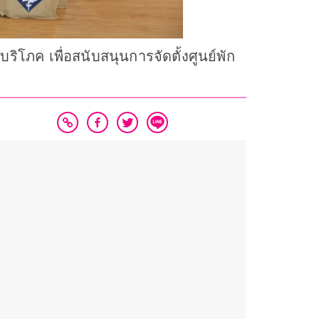
โภค เพื่อสนับสนุนการจัดตั้งศูนย์พัก