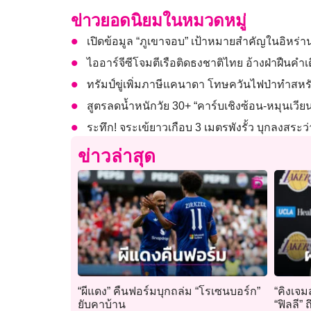
ข่าวยอดนิยมในหมวดหมู่
เปิดข้อมูล “ภูเขาจอบ” เป้าหมายสำคัญในอิหร่าน
ไออาร์จีซีโจมตีเรือติดธงชาติไทย อ้างฝ่าฝืนค
ทรัมป์ขู่เพิ่มภาษีแคนาดา โทษควันไฟป่าทำสหร
สูตรลดน้ำหนักวัย 30+ “คาร์บเชิงซ้อน-หมุนเวีย
ระทึก! จระเข้ยาวเกือบ 3 เมตรพังรั้ว บุกลงสระว
ข่าวล่าสุด
“ผีแดง” คืนฟอร์มบุกถล่ม “โรเซนบอร์ก”
“คิงเจม
ยับคาบ้าน
“ฟิลลี” 