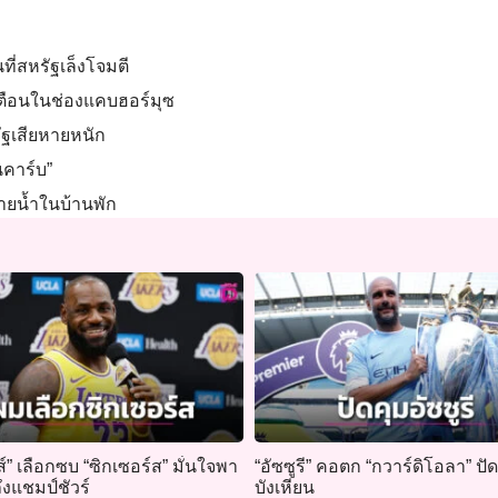
ที่สหรัฐเล็งโจมตี
ำเตือนในช่องแคบฮอร์มุซ
ัฐเสียหายหนัก
นคาร์บ”
่ายน้ำในบ้านพัก
ส์” เลือกซบ “ซิกเซอร์ส” มั่นใจพา
“อัซซูรี” คอตก “กวาร์ดิโอลา” ปัด
ถึงแชมป์ชัวร์
บังเหียน