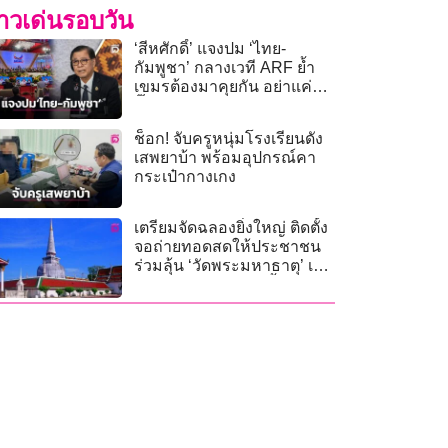
่าวเด่นรอบวัน
‘สีหศักดิ์’ แจงปม ‘ไทย-
กัมพูชา’ กลางเวที ARF ย้ำ
เขมรต้องมาคุยกัน อย่าแค่ตี
ปี๊บข้อเรียกร้อง
ช็อก! จับครูหนุ่มโรงเรียนดัง
เสพยาบ้า พร้อมอุปกรณ์คา
กระเป๋ากางเกง
เตรียมจัดฉลองยิ่งใหญ่ ติดตั้ง
จอถ่ายทอดสดให้ประชาชน
ร่วมลุ้น ‘วัดพระมหาธาตุ’ เป็น
‘มรดกโลก’ 25 ก.ค.นี้