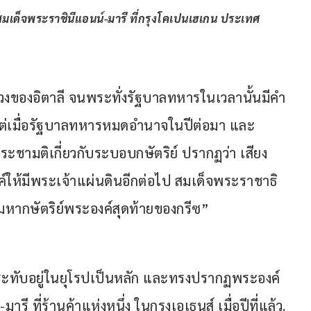
เด็จพระราชินีแอนน์-มารี ที่กรุงโคเปนเฮเกน ประเทศ
งหลวงของอิตาลี จนพระทั่งรัฐบาลทหารในเวลานั้นมีคำ
16 แต่เมื่อรัฐบาลทหารหมดอำนาจในปีต่อมา และ
ะชามติเกี่ยวกับระบอบกษัตริย์ ปรากฏว่า เสียง
์ให้มีพระเจ้าแผ่นดินอีกต่อไป สมเด็จพระราชาธิ
มหากษัตริย์พระองค์สุดท้ายของกรีซ”
ะทับอยู่ในยุโรปเป็นหลัก และทรงปรากฏพระองค์
รี ที่ร้านค้าแห่งหนึ่ง ในกรุงเอเธนส์ เมื่อปีที่แล้ว.