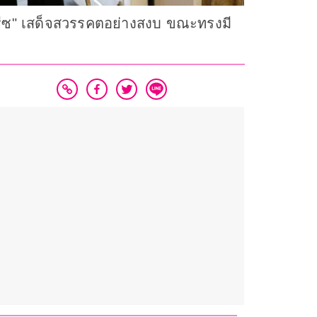
กรีซ" เสด็จสวรรคตอย่างสงบ ขณะทรงมี