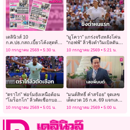
เดลินิวส์ 10
“มูโควา” แกร่งจริงหลังโค่น
ก.ค.ปธ.กสถ.เบี้ยวโค้งสุดท้าย
“กอฟฟ์” ลิ่วชิงดำวิมเบิลดัน
แจงโกงสอบ
หนแรก
10 กรกฎาคม 2569
5:30 น.
10 กรกฎาคม 2569
5:21 น.
“ตราไก่” ฟอร์มยังเหนือต้อน
“มนต์สิทธิ์ คำสร้อย” จุดเลข
“โมร็อกโก” ลิ่วตัดเชือกบอล
เด็ดงวด 16 ก.ค. 69 แจกเลข
โลก
5 ชุด พร้อมเลขวันเกิด
10 กรกฎาคม 2569
5:01 น.
10 กรกฎาคม 2569
5:00 น.
“แพรวพราว”