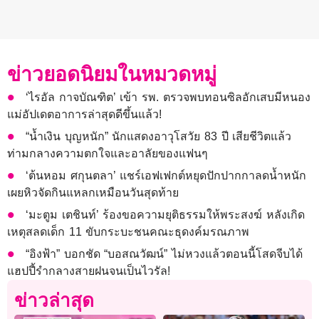
ข่าวยอดนิยมในหมวดหมู่
‘ไรอัล กาจบัณฑิต’ เข้า รพ. ตรวจพบทอนซิลอักเสบมีหนอง
แม่อัปเดตอาการล่าสุดดีขึ้นแล้ว!
“น้ำเงิน บุญหนัก” นักแสดงอาวุโสวัย 83 ปี เสียชีวิตแล้ว
ท่ามกลางความตกใจและอาลัยของแฟนๆ
‘ต้นหอม ศกุนตลา’ แชร์เอฟเฟกต์หยุดปักปากกาลดน้ำหนัก
เผยหิวจัดกินแหลกเหมือนวันสุดท้าย
‘มะตูม เตชินท์’ ร้องขอความยุติธรรมให้พระสงฆ์ หลังเกิด
เหตุสลดเด็ก 11 ขับกระบะชนคณะธุดงค์มรณภาพ
“อิงฟ้า” บอกชัด “บอสณวัฒน์” ไม่หวงแล้วตอนนี้โสดจีบได้
แฮปปี้รำกลางสายฝนจนเป็นไวรัล!
ข่าวล่าสุด