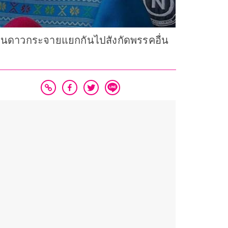
ช้แผนดาวกระจายแยกกันไปสังกัดพรรคอื่น