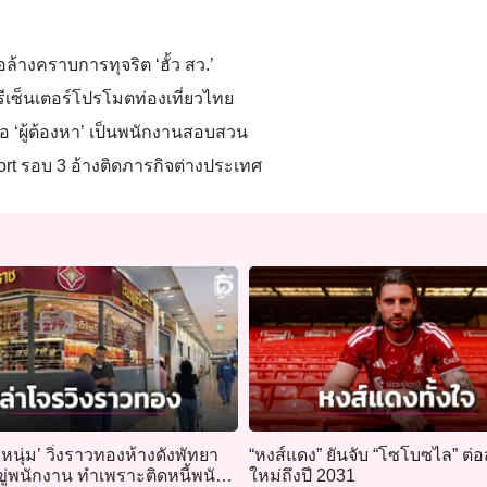
อล้างคราบการทุจริต ‘ฮั้ว สว.’
พรีเซ็นเตอร์โปรโมตท่องเที่ยวไทย
่อ ‘ผู้ต้องหา’ เป็นพนักงานสอบสวน
ort รอบ 3 อ้างติดภารกิจต่างประเทศ
รหนุ่ม’ วิ่งราวทองห้างดังพัทยา
“หงส์แดง” ยันจับ “โซโบซไล” ต่
ู่พนักงาน ทำเพราะติดหนี้พนัน
ใหม่ถึงปี 2031