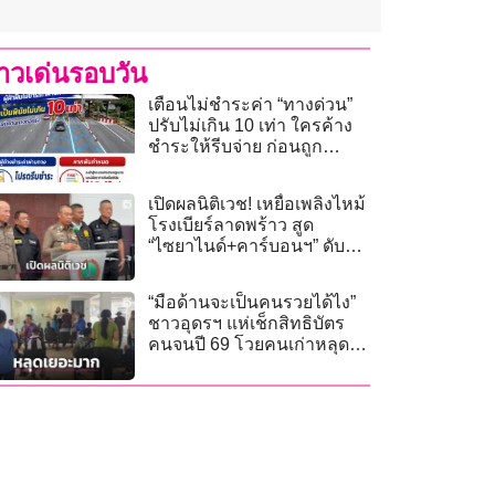
่าวเด่นรอบวัน
เตือนไม่ชำระค่า “ทางด่วน”
ปรับไม่เกิน 10 เท่า ใครค้าง
ชำระให้รีบจ่าย ก่อนถูก
ดำเนินคดี
เปิดผลนิติเวช! เหยื่อเพลิงไหม้
โรงเบียร์ลาดพร้าว สูด
“ไซยาไนด์+คาร์บอนฯ” ดับ
เฉียบพลัน
“มือด้านจะเป็นคนรวยได้ไง”
ชาวอุดรฯ แห่เช็กสิทธิบัตร
คนจนปี 69 โวยคนเก่าหลุด
เกณฑ์เพียบ