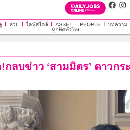
ู
หวย
ไลฟ์สไตล์
ASSET
PEOPLE
บทความ
ทุกทิศทั่วไทย
พรรค!กลบข่าว ‘สามมิตร’ ดาว