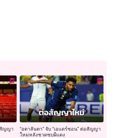
อสัญญา
“อตาลันตา” จับ “เอแดร์ซอน” ต่อสัญญา
ใหม่หลังชวดซบผีแดง