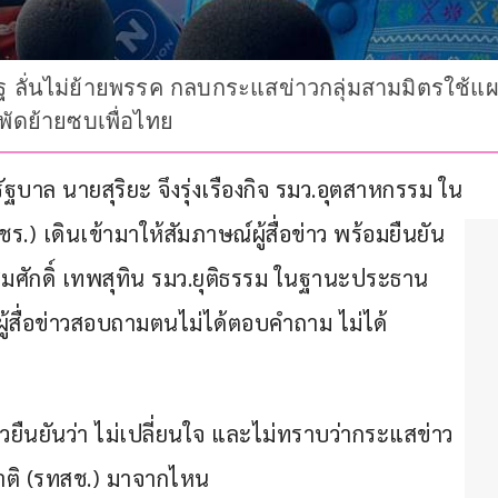
ะชารัฐ ลั่นไม่ย้ายพรรค กลบกระแสข่าวกลุ่มสามมิตรใ
ะพัดย้ายซบเพื่อไทย
บรัฐบาล นายสุริยะ จึงรุ่งเรืองกิจ รมว.อุตสาหกรรม ใน
 เดินเข้ามาให้สัมภาษณ์ผู้สื่อข่าว พร้อมยืนยัน
สมศักดิ์ เทพสุทิน รมว.ยุติธรรม ในฐานะประธาน
่ผู้สื่อข่าวสอบถามตนไม่ได้ตอบคำถาม ไม่ได้
่าวยืนยันว่า ไม่เปลี่ยนใจ และไม่ทราบว่ากระแสข่าว
ชาติ (รทสช.) มาจากไหน