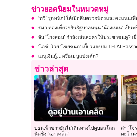
ข่าวยอดนิยมในหมวดหมู่
‘ทวี’ รุกหนัก! ให้เปิดหีบตรวจบัตรและคะแนนเพื่
รมว.ท่องเที่ยวฯยันรัฐบาลหนุน ‘น้องเนเน่’ เป็น
จับ ‘โกงสอบ’ กำลังเล่นละครให้ประชาชนดู? เมื
‘ไอซ์’ โวย ‘ไชยชนก’ เบี้ยวแจงปม TH-AI Passp
เมนูเงินกู้…หรือเมนูแบ่งเค้ก?
ข่าวล่าสุด
ปธน.ฟ้าขาวยันไม่เดินทางไปดูบอลโลก
ล่า ‘โจ
นัดชิง “เอาเคล็ด”
ตะโกนข