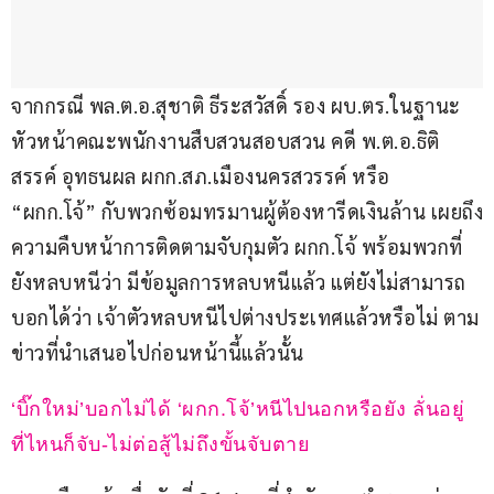
จากกรณี พล.ต.อ.สุชาติ ธีระสวัสดิ์ รอง ผบ.ตร.ในฐานะ
หัวหน้าคณะพนักงานสืบสวนสอบสวน คดี พ.ต.อ.ธิติ
สรรค์ อุทธนผล ผกก.สภ.เมืองนครสวรรค์ หรือ 
“ผกก.โจ้” กับพวกซ้อมทรมานผู้ต้องหารีดเงินล้าน เผยถึง
ความคืบหน้าการติดตามจับกุมตัว ผกก.โจ้ พร้อมพวกที่
ยังหลบหนีว่า มีข้อมูลการหลบหนีแล้ว แต่ยังไม่สามารถ
บอกได้ว่า เจ้าตัวหลบหนีไปต่างประเทศแล้วหรือไม่ ตาม
ข่าวที่นำเสนอไปก่อนหน้านี้แล้วนั้น
‘บิ๊กใหม่’บอกไม่ได้ ‘ผกก.โจ้’หนีไปนอกหรือยัง ลั่นอยู่
ที่ไหนก็จับ-ไม่ต่อสู้ไม่ถึงขั้นจับตาย