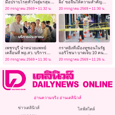
มือปราบโรคหัวใจสู่มรสุม
ผิง’ ขอจีนให้ความสำคัญ
ร้อนบนเก้าฮี้“ประธาน
จัดการจีนเทา
20 กรกฎาคม 2569
11:32 น.
20 กรกฎาคม 2569
11:30 น.
กสทช.”
เพชรบุรี นำหน่วยแพทย์
กราดยิงที่เมืองทูซอนในรัฐ
เคลื่อนที่ พอ.สว. บริการ
แอริโซนา บาดเจ็บ 10 คน
ประชาชนพื้นที่ห่างไกล
รวมผู้ต้องสงสัย
20 กรกฎาคม 2569
11:30 น.
20 กรกฎาคม 2569
11:26 น.
อ่านความจริง อ่านเดลินิวส์
ข่าวเดลินิวส์
ไลฟ์สไตล์