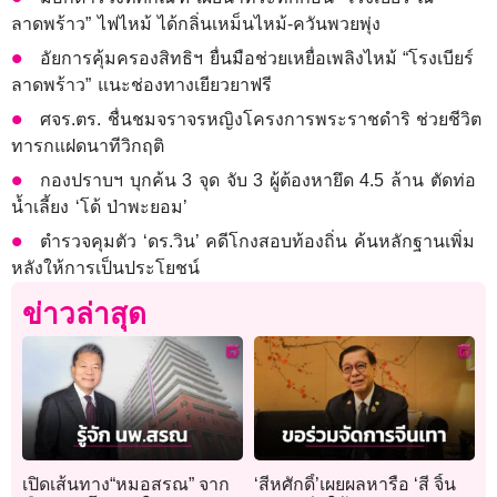
ลาดพร้าว” ไฟไหม้ ได้กลิ่นเหม็นไหม้-ควันพวยพุ่ง
อัยการคุ้มครองสิทธิฯ ยื่นมือช่วยเหยื่อเพลิงไหม้ “โรงเบียร์
ลาดพร้าว” แนะช่องทางเยียวยาฟรี
ศจร.ตร. ชื่นชมจราจรหญิงโครงการพระราชดำริ ช่วยชีวิต
ทารกแฝดนาทีวิกฤติ
กองปราบฯ บุกค้น 3 จุด จับ 3 ผู้ต้องหายึด 4.5 ล้าน ตัดท่อ
น้ำเลี้ยง ‘โด้ ป่าพะยอม’
ตำรวจคุมตัว ‘ดร.วิน’ คดีโกงสอบท้องถิ่น ค้นหลักฐานเพิ่ม
หลังให้การเป็นประโยชน์
ข่าวล่าสุด
เปิดเส้นทาง“หมอสรณ” จาก
‘สีหศักดิ์’เผยผลหารือ ‘สี จิ้น