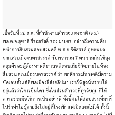
เมื่อวันที่ 26 ส.ค. ที่สำนักงานตำรวจแห่งชาติ (ตร.) 
พล.ต.อ.สุชาติ ธีระสวัสดิ์ รอง ผบ.ตร. กล่าวถึงความคืบ
หน้าการสืบสวนสอบสวนคดี พ.ต.อ.ธิติสรรค์ อุทธนผล 
ผกก.สภ.เมืองนครสวรรค์ กับพวกรวม 7 คน ร่วมกันใช้ถุง
คลุมศีรษะผู้ต้องหาคดียาเสพติดจนเสียชีวิตภายในห้อง
สืบสวน สภ.เมืองนครสวรรค์ ว่า พฤติการณ์ทางคดีมีความ
ชัดเจนตั้งแต่ที่พลเมืองดีส่งคลิปมา เราก็พิสูจน์ทราบได้
อยู่แล้วว่าใครเป็นใคร ซึ่งในส่วนตำรวจที่ถูกจับกุม ก็ให้
ความร่วมมือให้การเป็นอย่างดี ทั้งนี้ตนได้สอบสวนที่มาที่
ไปว่าทำไมผู้ตายถึงไปอยู่ที่โรงพัก แต่เปิดเผยไม่ได้ ทั้งนี้