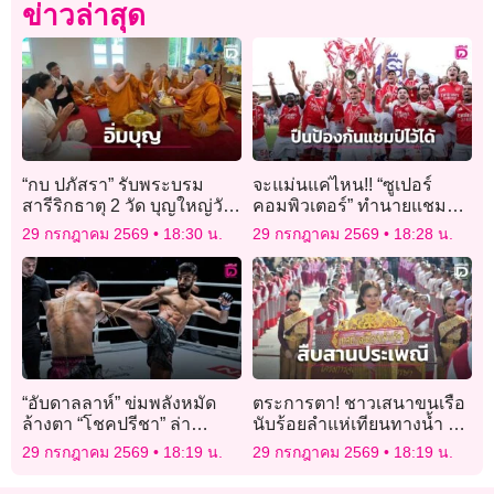
ข่าวล่าสุด
“กบ ปภัสรา” รับพระบรม
จะแม่นแค่ไหน!! “ซูเปอร์
สารีริกธาตุ 2 วัด บุญใหญ่วัน
คอมพิวเตอร์” ทำนายแชมป์
อาสาฬหบูชา สืบสาน
พรีเมียร์ลีก “ปืนใหญ่” ป้องกัน
29 กรกฎาคม 2569
18:30 น.
29 กรกฎาคม 2569
18:28 น.
พระพุทธศาสนา
ไว้ได้อีกสมัย
“อับดาลลาห์” ข่มพลังหมัด
ตระการตา! ชาวเสนาขนเรือ
ล้างตา “โชคปรีชา” ล่า
นับร้อยลำแห่เทียนทางน้ำ ยก
โอกาสชิงแชมป์
ทัพนางรำ 2 พันชีวิตรำทาง
29 กรกฎาคม 2569
18:19 น.
29 กรกฎาคม 2569
18:19 น.
บกสุดยิ่งใหญ่ฉลองเข้า
พรรษา