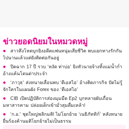
ข่าวยอดนิยมในหมวดหมู่
สาวหึงโหดบุกยิงอดีตแฟนหนุ่มเสียชีวิต พบแยกทางรักกัน
ไปนานแล้วแต่ยังติดต่อกันอยู่
ปิดฉาก 17 ปี รวบ ‘หงัด ท่าบ่อ’ ยิงหัวนายจ้างทิ้งแม่น้ำก่ำ
อ้างแค้นโดนด่าประจำ
‘ภาวุธ’ ส่งทนายเลื่อนพบ ‘ดีเอสไอ’ อ้างติดภารกิจ ปัดไม่รู้
จักใครในแผนผัง Forex ของ ‘ดีเอสไอ’
CIB เปิดปฏิบัติการส่องมุมมืด Ep2 บุกทลายผับเถื่อน
มหาสารคาม ปล่อยเด็กเข้ามั่วสุมดื่มเหล้า!
‘ก.อ.’ ชุดใหญ่พลิกมติ! ไม่โยกย้าย ‘เนธิภัททิก์’ หลังทนาย
ยื่นร้องค้านมติโยกย้ายไม่เป็นธรรม