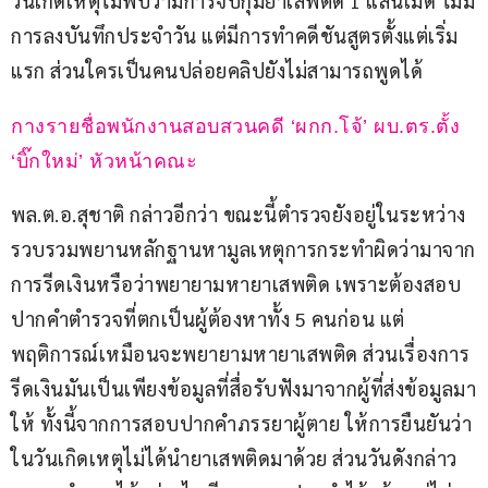
วันเกิดเหตุไม่พบว่ามีการจับกุมยาเสพติด 1 แสนเม็ด ไม่มี
การลงบันทึกประจำวัน แต่มีการทำคดีชันสูตรตั้งแต่เริ่ม
แรก ส่วนใครเป็นคนปล่อยคลิปยังไม่สามารถพูดได้
กางรายชื่อพนักงานสอบสวนคดี ‘ผกก.โจ้’ ผบ.ตร.ตั้ง 
‘บิ๊กใหม่’ หัวหน้าคณะ
พล.ต.อ.สุชาติ กล่าวอีกว่า ขณะนี้ตำรวจยังอยู่ในระหว่าง
รวบรวมพยานหลักฐานหามูลเหตุการกระทำผิดว่ามาจาก
การรีดเงินหรือว่าพยายามหายาเสพติด เพราะต้องสอบ
ปากคำตำรวจที่ตกเป็นผู้ต้องหาทั้ง 5 คนก่อน แต่
พฤติการณ์เหมือนจะพยายามหายาเสพติด ส่วนเรื่องการ
รีดเงินมันเป็นเพียงข้อมูลที่สื่อรับฟังมาจากผู้ที่ส่งข้อมูลมา
ให้ ทั้งนี้จากการสอบปากคำภรรยาผู้ตาย ให้การยืนยันว่า 
ในวันเกิดเหตุไม่ได้นำยาเสพติดมาด้วย ส่วนวันดังกล่าว