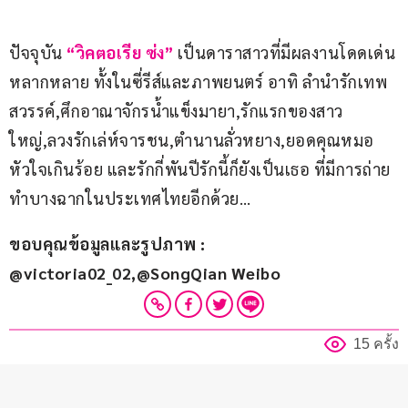
ปัจจุบัน 
“วิคตอเรีย ซ่ง” 
เป็นดาราสาวที่มีผลงานโดดเด่น
หลากหลาย ทั้งในซี่รีส์และภาพยนตร์ อาทิ ลำนำรักเทพ
สวรรค์,ศึกอาณาจักรน้ำแข็งมายา,รักแรกของสาว
ใหญ่,ลวงรักเล่ห์จารชน,ตำนานลั่วหยาง,ยอดคุณหมอ 
หัวใจเกินร้อย และรักกี่พันปีรักนี้ก็ยังเป็นเธอ ที่มีการถ่าย
ทำบางฉากในประเทศไทยอีกด้วย…
ขอบคุณข้อมูลและรูปภาพ : 
@victoria02_02,@SongQian Weibo
15 ครั้ง