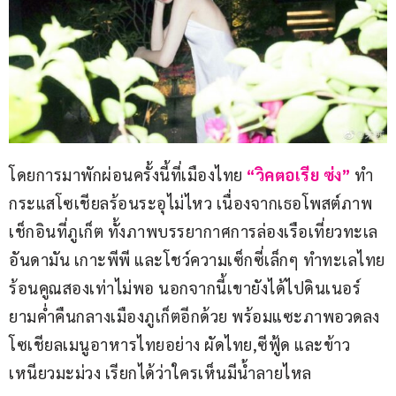
โดยการมาพักผ่อนครั้งนี้ที่เมืองไทย 
“วิคตอเรีย ซ่ง”
 ทำ
กระแสโซเชียลร้อนระอุไม่ไหว เนื่องจากเธอโพสต์ภาพ
เช็กอินที่ภูเก็ต ทั้งภาพบรรยากาศการล่องเรือเที่ยวทะเล
อันดามัน เกาะพีพี และโชว์ความเซ็กซี่เล็กๆ ทำทะเลไทย
ร้อนคูณสองเท่าไม่พอ นอกจากนี้เขายังได้ไปดินเนอร์
ยามค่ำคืนกลางเมืองภูเก็ตอีกด้วย พร้อมแซะภาพอวดลง
โซเชียลเมนูอาหารไทยอย่าง ผัดไทย,ซีฟู้ด และข้าว
เหนียวมะม่วง เรียกได้ว่าใครเห็นมีน้ำลายไหล