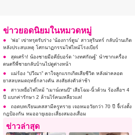
ข่าวยอดนิยมในหมวดหมู่
‘พ่อ’ เข่าทรุดรับร่าง ‘น้องการ์ตูน’ สาวสุรินทร์ กลับบ้านเกิด
หลังประสบเหตุ โศกนาฏกรรมไฟไหม้โรงเบียร์
สุดเศร้า! น้องชายมือคีย์บอร์ด ‘วงทศกัณฐ์’ นำซากเครื่อง
ดนตรีพี่ชายกลับบ้านไปดูต่างหน้า
แม่ร้อง “ปวีณา” คาใจลูกแรกเกิดเสียชีวิต หลังผ่าคลอด
ยาสลบหมดฤทธิ์กลางคัน สงสัยส่งตัวล่าช้า
สาวเหยื่อไฟไหม้ “เมาน์เทนบี” เสียโฉม-นิ้วด้วน ร้องสื่อฯ 4
ปี แบกค่ารักษา 2 ล้านไร้คนเหลียวแล!
ถอดบทเรียนเคสสามีครูทราย เจอหมอวัยกว่า 70 ปี จี้เร่งตั้ง
กฎป้องกัน หมออายุเยอะเสี่ยงสมองเสื่อม
ข่าวล่าสุด