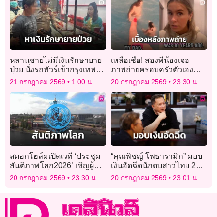
หลานชายไม่มีเงินรักษายาย
เหลือเชื่อ! สองพี่น้องเจอ
ป่วย นั่งรถทัวร์เข้ากรุงเทพฯ
ภาพถ่ายครอบครัวตัวเอง
วิ่งราวทอง 10 บาท
แขวนโชว์บนผนังบ้านเช่า
21 กรกฎาคม 2569
1:00 น.
20 กรกฎาคม 2569
23:30 น.
Airbnb
สตอกโฮล์มเปิดเวที ‘ประชุม
“คุณพิชญ์ โพธารามิก” มอบ
สันติภาพโลก2026’ เชิญผู้นำ-
เงินอัดฉีดนักตบสาวไทย 2
นักสันติวิธีทั่วโลกร่วมงาน
ล้านบาท
20 กรกฎาคม 2569
23:30 น.
20 กรกฎาคม 2569
23:01 น.