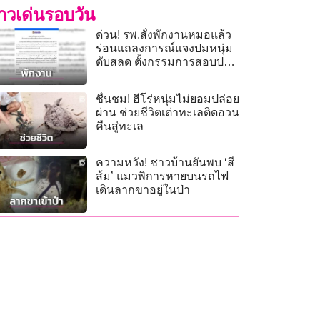
่าวเด่นรอบวัน
ด่วน! รพ.สั่งพักงานหมอแล้ว
ร่อนแถลงการณ์แจงปมหนุ่ม
ดับสลด ตั้งกรรมการสอบปม
ด่าเมีย “ประสาทแดก”
ชื่นชม! ฮีโร่หนุ่มไม่ยอมปล่อย
ผ่าน ช่วยชีวิตเต่าทะเลติดอวน
คืนสู่ทะเล
ความหวัง! ชาวบ้านยันพบ ‘สี
ส้ม’ แมวพิการหายบนรถไฟ
เดินลากขาอยู่ในป่า