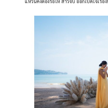
แหวนคงต้องรอให้ สาวจิ๊บ ออกเปิดใจเรื่องนี