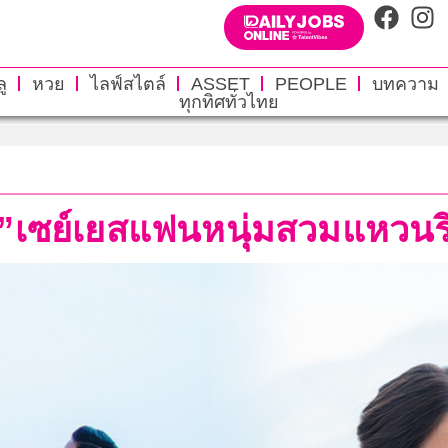
ู
หวย
ไลฟ์สไตล์
ASSET
PEOPLE
บทความ
ทุกทิศทั่วไทย
ฉัตร”เซย์เยสแฟนหนุ่มสวมแหว