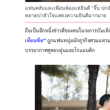
แฟนคลับและเพือนพ้องแห่ยินดี "จิ๊บ ป
พลาดปาหัวใจแสดงความยินดีมากมาย
ถือเป็นอีกหนึ่งข่าวดีของคนในวงการบันเทิง
เทียมชัย” 
ถูกแฟนหนุ่มนักธุรกิจสวมแหวนร
บรรยากาศสุดอบอุ่นและโรแมนติก