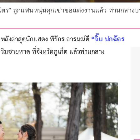
กฉัตร" ถูกแฟนหนุ่มคุกเข่าขอแต่งงานแล้ว ท่ามกลา
หลังล่าสุดนักแสดง พิธีกร อารมณ์ดี 
“จิ๊บ ปกฉัตร 
ิมชายหาด ที่จังหวัดภูเก็ต แล้วท่ามกลาง