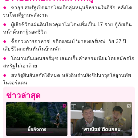
ซาอุฯ-สหรัฐเปิดฉากโจมตีกลุ่มหนุนอิหร่านในอิรัก หลังโด
รนโจมตีฐานพลังงาน
ผู้เสียชีวิตแผ่นดินไหวคุมาโมโตะเพิ่มเป็น 17 ราย กู้ภัยเดิน
หน้าค้นหาผู้รอดชีวิต
ช็อกวงการอาหาร! อดีตแชมป์ ‘มาสเตอร์เชฟ’ วัย 37 ปี
เสียชีวิตกะทันหันในบ้านพัก
โอมานดันแผนฮอร์มุซ เสนอเก็บค่าธรรมเนียมโดยสมัครใจ
สหรัฐไม่เอาด้วย
สหรัฐยืนยันสกัดได้หมด หลังอิหร่านยิงขีปนาวุธใส่ฐานทัพ
ในจอร์แดน
ข่าวล่าสุด