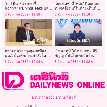
“การ์มิน” ประกาศซื้อ
‘ณรงเดช’ ชี้ ‘พณ.’ ติดแกลม
กิจการ “TrainingPeaks และ TrainHeroic”
ทุ่มจัดอีเวนต์ในห้าง-เต็นท์ติด
เสริมแกร่งอีโคซิสเต็มด้าน
แอร์ กระทบรายย่อย ปลัดฯ
3 สิงหาคม 2569
19:16 น.
3 สิงหาคม 2569
19:16 น.
ฟิตเนส
แจงใช้พยุงกลไกตลาด
ศาลปกครองสูงสุดยกฟ้อง
‘โฆษกภูมิใจไทย’ สวน ‘ศิริ
มท.1 ยืนเพิกถอนคำสั่งให้
กัญญา’ ยันไม่เคยบิดข้อ
‘นิพนธ์ บุญญามณี’ พ้นนายก
ตกลง MOA อย่าสร้างวาท
3 สิงหาคม 2569
19:08 น.
3 สิงหาคม 2569
19:02 น.
อบจ.สงขลา
กรรม-ถาม ‘บิดแบบไหน ?’
อ่านความจริง อ่านเดลินิวส์
ข่าวเดลินิวส์