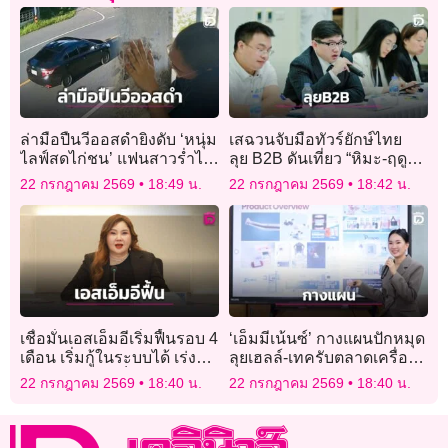
ล่ามือปืนวีออสดำยิงดับ ‘หนุ่ม
เสฉวนจับมือทัวร์ยักษ์ไทย
ไลฟ์สดไก่ชน’ แฟนสาวร่ำไห้
ลุย B2B ดันเที่ยว “หิมะ-ฤดู
ใจจะขาด เผยวางแผน
หนาว”
22 กรกฎาคม 2569
18:49 น.
22 กรกฎาคม 2569
18:42 น.
แต่งงานปีหน้า!
เชื่อมั่นเอสเอ็มอีเริ่มฟื้นรอบ 4
‘เอ็มมีเน้นซ์’ กางแผนปักหมุด
เดือน เริ่มกู้ในระบบได้ เร่ง
ลุยเฮลล์-เทครับตลาดเครื่อง
ปรับนิยามเอสเอ็มอีใหม่
มือแพทย์สดใส
22 กรกฎาคม 2569
18:40 น.
22 กรกฎาคม 2569
18:40 น.