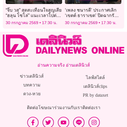
“จิ๊บ วสุ” สุดสะเทือนใจสูญเสีย
‘เพลง ชนารดี’ ประกาศเลิก
“ฮลุน โซโล่” แนะเวลาไปต่าง
‘เขตต์ ธาราเขต’ ปิดฉากรัก 7
ประเทศคนเดียวควรแจ้งพิกัด
ปียันจบด้วยดี คงสถานะพาร์ท
30 กรกฎาคม 2569
17:30 น.
30 กรกฎาคม 2569
17:30 น.
สถานทูตฯ
เนอร์!
อ่านความจริง อ่านเดลินิวส์
ข่าวเดลินิวส์
ไลฟ์สไตล์
บทความ
เดลินิวส์clips
ดวง-หวย
PR by dataxet
ติดต่อโฆษณา
ร่วมงานกับเรา
ติดต่อเรา