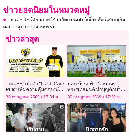
ข่าวยอดนิยมในหมวดหมู่
สวทช.โชว์ศักยภาพวิจัยนวัตกรรมสัตว์เลี้ยง-สัตว์เศรษฐกิจ
ต่อยอดสู่ภาคอุตสาหกรรม
ข่าวล่าสุด
“แฟลชฯ” เปิดตัว “Flash Care
นอภ.บ้านแพ้ว จัดพิธีเจริญ
Plus” เพิ่มความคุ้มครองพัสดุ
พระพุทธมนต์ ทำบุญตักบาตร
สูญหาย-เสียหาย สูงสุด 5
ถวายเป็นพระราชกุศลวัน
30 กรกฎาคม 2569
17:34 น.
30 กรกฎาคม 2569
17:30 น.
หมื่นบาท
เฉลิมพระชนมพรรษา
ในหลวง ร.10