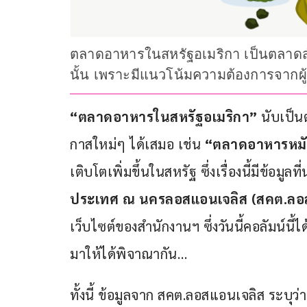
ตลาดอาหารในสหรัฐอเมริกา เป็นตลาดส
นั้น เพราะมีแนวโน้มความต้องการจากผู้บร
“ตลาดอาหารในสหรัฐอเมริกา” 
นับเป็
กาสใหม่ๆ ได้เสมอ เช่น 
“ตลาดอาหารหม
เติบโตเพิ่มขึ้นในสหรัฐ ซึ่งเรื่องนี้มีข้อมูล
ประเทศ ณ นครลอสแอนเจลิส (สคต.ลอ
เว็บไซต์ของสำนักงานฯ ซึ่งวันนี้คอลัมน์น
มาให้ได้พิจาณากัน…
ทั้งนี้ ข้อมูลจาก สคต.ลอสแอนเจลิส ระบุ