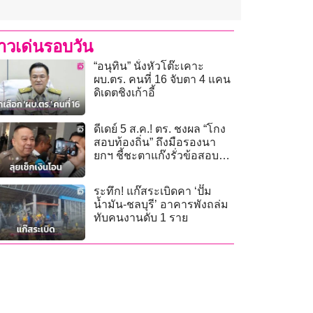
่าวเด่นรอบวัน
“อนุทิน” นั่งหัวโต๊ะเคาะ
ผบ.ตร. คนที่ 16 จับตา 4 แคน
ดิเดตชิงเก้าอี้
ดีเดย์ 5 ส.ค.! ตร. ชงผล “โกง
สอบท้องถิ่น” ถึงมือรองนา
ยกฯ ชี้ชะตาแก๊งรั่วข้อสอบส่ง
ป.ป.ช. ฟัน
ระทึก! แก๊สระเบิดคา ‘ปั๊ม
น้ำมัน-ชลบุรี’ อาคารพังถล่ม
ทับคนงานดับ 1 ราย