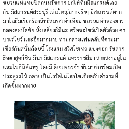
ขบวนแห่แทบปิดถนนรัชดาฯ ยกให้ทีมมิสแกรนด์เลย 
กับ มิสแกรนด์สระบุรี เล่นใหญ่มากจริงๆ มิสแกรนด์ตาก 
มาในธีมเรียกร้องสิทธิสมรสเท่าเทียม ขบวนแห่กลองยาว 
กลองสะบัดชัย นั่งเสลี่ยงก็มีนะ หรือจะโชว์เปิดตัวด้วย คา
บาเร่โชว์ และอีกมากมาย ท่ามกลางแฟนคลับที่ตามมา
เชียร์กันสนั่นล็อบบี้ โรงแรม สวิสโซเทล แบงคอก รัชดาฯ 
ฮือฮาสุดก็ซีน มีนา มิสแกรนด์ นครราชสีมา สวยสง่าอยู่ใน
แลมโบกินีคันหรู โดยมี ดีเจเพชรจ้า ขับมาส่งพร้อมเปิด
ประตูรถให้ กลายเป็นไวรัลในโลกโซเชียลกับคำถามที่
เกิดขึ้นมากมาย