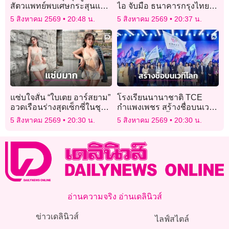
สัตวแพทย์พบเศษกระสุนแรง
ไอ จับมือ ธนาคารกรุงไทย
ดันสูงฝังอก เร่งล่าตัวคนร้าย
ออก “GEN U INTER”
5 สิงหาคม 2569
20:48 น.
5 สิงหาคม 2569
20:37 น.
แซ่บใจสั่น “ใบเตย อาร์สยาม”
โรงเรียนนานาชาติ TCE
อวดเรือนร่างสุดเซ็กซี่ในชุด
กำแพงเพชร สร้างชื่อบนเวที
ลูกไม้สุดเย้ายวน แฟนๆแห่
โลก ผู้บริหารขึ้นบรรยาย
5 สิงหาคม 2569
20:30 น.
5 สิงหาคม 2569
20:30 น.
ไลก์หนักมาก
“2026 Youth Pulse” ณ
ฮ่องกง
อ่านความจริง อ่านเดลินิวส์
ข่าวเดลินิวส์
ไลฟ์สไตล์