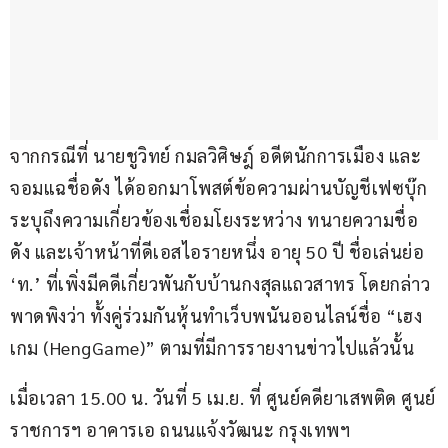
จากกรณีที่ นายชูวิทย์ กมลวิศิษฎ์ อดีตนักการเมือง และ
จอมแฉชื่อดัง ได้ออกมาโพสต์ข้อความผ่านบัญชีเฟซบุ๊ก 
ระบุถึงความเกี่ยวข้องเชื่อมโยงระหว่าง ทนายความชื่อ
ดัง และเจ้าหน้าที่ดีเอสไอรายหนึ่ง อายุ 50 ปี ชื่อเล่นย่อ 
‘ท.’ ที่เพิ่งมีคดีเกี่ยวพันกับบ้านกงสุลแถวสาทร โดยกล่าว
พาดพิงว่า ทั้งคู่ร่วมกันหุ้นทำเว็บพนันออนไลน์ชื่อ “เฮง
เกม (HengGame)” ตามที่มีการรายงานข่าวไปแล้วนั้น
เมื่อเวลา 15.00 น. วันที่ 5 เม.ย. ที่ ศูนย์คดียาเสพติด ศูนย์
ราชการฯ อาคารเอ ถนนแจ้งวัฒนะ กรุงเทพฯ 