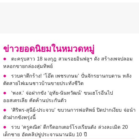
ข่าวยอดนิยมในหมวดหมู่
ตะครุบสาว 18 มงกุฎ สวมรอยอินฟลูฯ ดัง สร้างเพจปลอม
หลอกขายกล่องสุ่มทิพย์
รวบคาตึกร้าง! ‘โอ๊ต เพชรเกษม’ ปั่นจักรยานกบดาน หลัง
ตัดสายไฟเมนชาวบ้านขายประทังชีวิต
‘พงส.’ จ่อฝากขัง ‘อุทัย-นันทวัฒน์’ ขนเฮโรอีนไป
ออสเตรเลีย คัดค้านประกันตัว
‘ศิริพร-สุนีย์-ประจวบ’ ขบวนการพ่อทิพย์ ปิดปากเงียบ จ่อนำ
ตัวฝากขังพรุ่งนี้
รวบ ‘ครูคณิต’ ดีกรีดอกเตอร์โรงเรียนดัง ล่วงละเมิด 20
เด็กชาย อัดคลิปขู่ประจานนานนับ 10 ปี