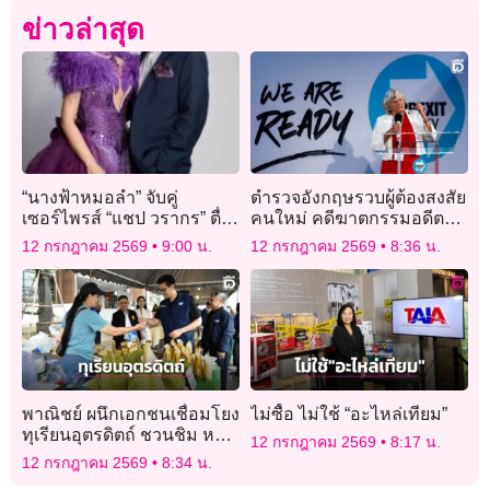
ข่าวล่าสุด
“นางฟ้าหมอลำ” จับคู่
ตำรวจอังกฤษรวบผู้ต้องสงสัย
เซอร์ไพรส์ “แชป วรากร” ตื่น
คนใหม่ คดีฆาตกรรมอดีต
เต้น ประกบหมอลำดาวรุ่ง
รัฐมนตรีหญิง
12 กรกฎาคม 2569
9:00 น.
12 กรกฎาคม 2569
8:36 น.
“ยูกิ เพ็ญผกา”
พาณิชย์ ผนึกเอกชนเชื่อมโยง
ไม่ซื้อ ไม่ใช้ “อะไหล่เทียม”
ทุเรียนอุตรดิตถ์ ชวนชิม หลง-
12 กรกฎาคม 2569
8:17 น.
หลินลับแล
12 กรกฎาคม 2569
8:34 น.