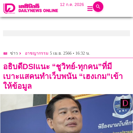
12 ก.ค. 2026
5 เม.ย. 2566 • 16:32 น.
ข่าว
อาชญากรรม
อธิบดีDSIแนะ “ชูวิทย์-ทุกคน”ที่มี
เบาะแสคนทำเว็บพนัน “เฮงเกม”เข้า
ให้ข้อมูล